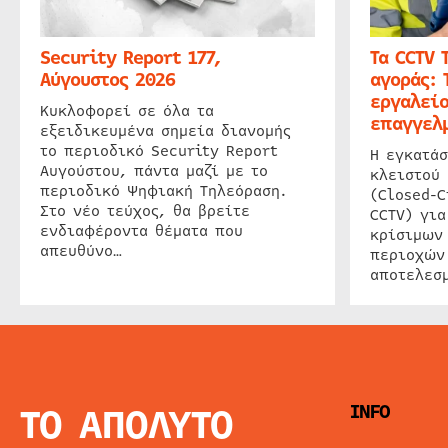
Security Report 177,
Τα CCTV 
Αύγουστος 2026
αγοράς: 
εργαλείο
Κυκλοφορεί σε όλα τα
επαγγελμ
εξειδικευμένα σημεία διανομής
το περιοδικό Security Report
Η εγκατάσ
Αυγούστου, πάντα μαζί με το
κλειστού
περιοδικό Ψηφιακή Τηλεόραση.
(Closed-C
Στο νέο τεύχος, θα βρείτε
CCTV) για
ενδιαφέροντα θέματα που
κρίσιμων
απευθύνο…
περιοχών
αποτελεσμ
ΤΟ ΑΠΟΛΥΤΟ
INFO