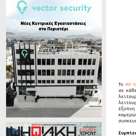
Το
HV-
σε κάθ
λειτου
λειτου
έξυπνη
καμερώ
συσκευ
Συμπίε