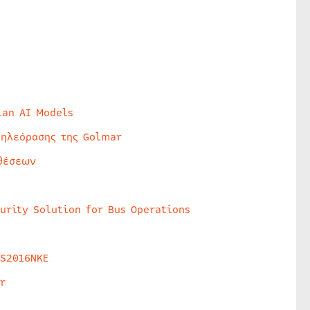
lan AI Models
τηλεόρασης της Golmar
θέσεων
urity Solution for Bus Operations
HS2016NKE
r