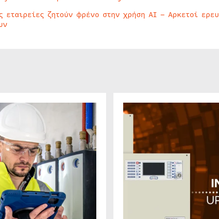
ς εταιρείες ζητούν φρένο στην χρήση AI – Αρκετοί ερε
υν