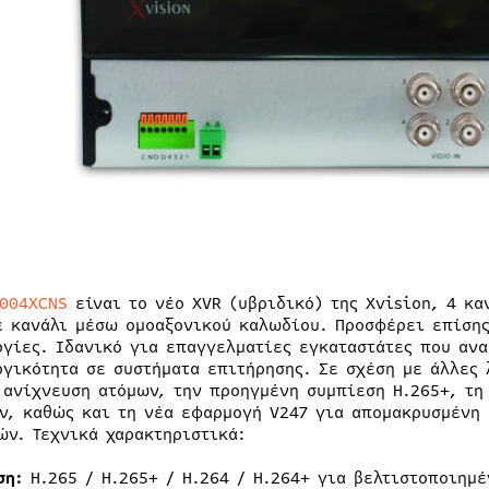
3004XCNS
είναι το νέο XVR (υβριδικό) της Xvision, 4 κ
ε κανάλι μέσω ομοαξονικού καλωδίου. Προσφέρει επίσης
ργίες. Ιδανικό για επαγγελματίες εγκαταστάτες που ανα
ργικότητα σε συστήματα επιτήρησης. Σε σχέση με άλλες 
 ανίχνευση ατόμων, την προηγμένη συμπίεση H.265+, τη
ν, καθώς και τη νέα εφαρμογή V247 για απομακρυσμένη 
ών. Τεχνικά χαρακτηριστικά:
ση:
H.265 / H.265+ / H.264 / H.264+ για βελτιστοποιημ