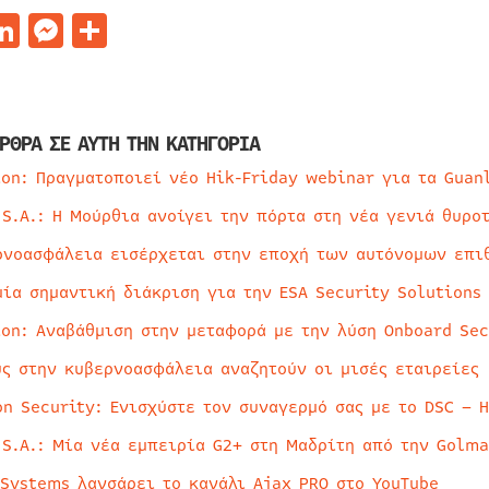
acebook
LinkedIn
Messenger
Μοιραστείτε
ΡΘΡΑ ΣΕ ΑΥΤΗ ΤΗΝ ΚΑΤΗΓΟΡΙΑ
ion: Πραγματοποιεί νέο Hik-Friday webinar για τα Guan
 S.A.: Η Μούρθια ανοίγει την πόρτα στη νέα γενιά θυρο
ρνοασφάλεια εισέρχεται στην εποχή των αυτόνομων επι
μία σημαντική διάκριση για την ESA Security Solutions
ion: Αναβάθμιση στην μεταφορά με την λύση Onboard Sec
ύς στην κυβερνοασφάλεια αναζητούν οι μισές εταιρείες
on Security: Ενισχύστε τον συναγερμό σας με το DSC – 
 S.A.: Μία νέα εμπειρία G2+ στη Μαδρίτη από την Golma
 Systems λανσάρει το κανάλι Ajax PRO στο YouTube