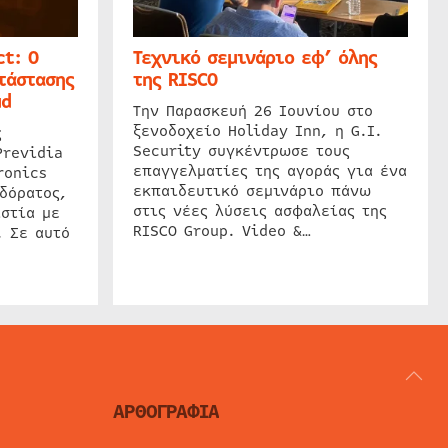
t: Ο
Τεχνικό σεμινάριο εφ’ όλης
τάστασης
της RISCO
ud
Την Παρασκευή 26 Ιουνίου στο
ξενοδοχείο Holiday Inn, η G.I.
ς
Security συγκέντρωσε τους
Previdia
επαγγελματίες της αγοράς για ένα
ronics
εκπαιδευτικό σεμινάριο πάνω
δόρατος,
στις νέες λύσεις ασφαλείας της
στία με
RISCO Group. Video &…
. Σε αυτό
ΑΡΘΟΓΡΑΦΙΑ