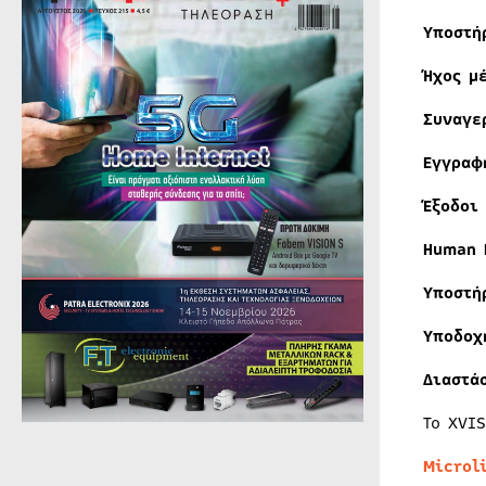
Υποστή
Ήχος μ
Συναγε
Εγγρα
Έξοδοι 
Human 
Υποστή
Υποδοχ
Διαστά
Το XVI
Microl