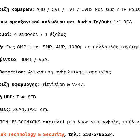
ριξη καμερών:
AHD / CVI / TVI / CVBS και έως 7 IP κάμ
έσω ομοαξονικού καλωδίου και Audio In/Out:
1/1 RCA.
ρμοί:
4 είσοδοι / 1 έξοδος.
φή:
Έως 8MP Lite, 5MP, 4MP, 1080p σε πολλαπλές ταχύτητ
βίντεο:
HDMI / VGA.
Detection:
Ανίχνευση ανθρώπινης παρουσίας.
ριξη εφαρμογής:
BitVision & V247.
ή HDD:
Έως 8TB.
σεις:
26×4,3×23 cm.
SION HV-3004XCNS αποτελεί μία λύση για ασφαλή, ευέλικ
ink Technology & Security
, τηλ.: 210-5786534.