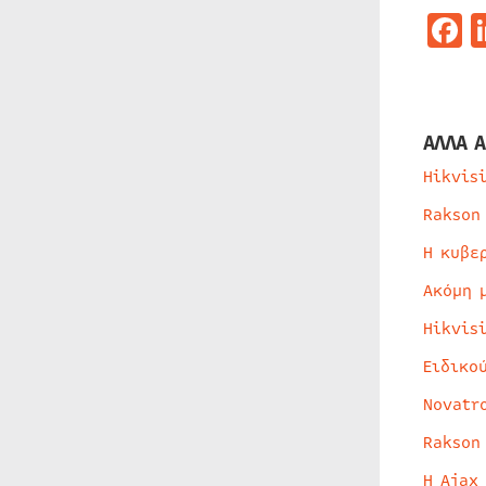
F
ΑΛΛΑ Α
Hikvis
Rakson
Η κυβε
Ακόμη 
Hikvis
Ειδικο
Novatr
Rakson
Η Ajax