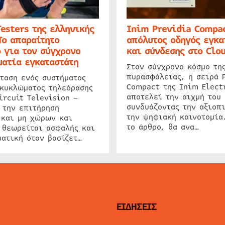
Testers της ελληνικής
Inim Previdia Compac
Το απαραίτητο
απόλυτος οδηγός εγκα
 για τον σύγχρονο
και σύνδεσης στο Clo
ατία εγκαταστάτη
Στον σύγχρονο κόσμο τη
πυρασφάλειας, η σειρά 
ταση ενός συστήματος
Compact της Inim Elect
 κυκλώματος τηλεόρασης
αποτελεί την αιχμή του 
ircuit Television –
συνδυάζοντας την αξιοπι
 την επιτήρηση
την ψηφιακή καινοτομία
 και μη χώρων και
το άρθρο, θα ανα…
 θεωρείται ασφαλής και
ατική όταν βασίζετ…
ΕΙΔΗΣΕΙΣ