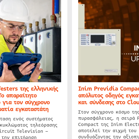
Testers της ελληνικής
Inim Previdia Compac
Το απαραίτητο
απόλυτος οδηγός εγκα
 για τον σύγχρονο
και σύνδεσης στο Clo
ατία εγκαταστάτη
Στον σύγχρονο κόσμο τη
πυρασφάλειας, η σειρά 
ταση ενός συστήματος
Compact της Inim Elect
 κυκλώματος τηλεόρασης
αποτελεί την αιχμή του 
ircuit Television –
συνδυάζοντας την αξιοπι
 την επιτήρηση