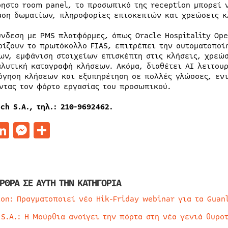
ρηστο room panel, το προσωπικό της reception μπορεί ν
αση δωματίων, πληροφορίες επισκεπτών και χρεώσεις κ
ύνδεση με PMS πλατφόρμες, όπως Oracle Hospitality Ope
ρίζουν το πρωτόκολλο FIAS, επιτρέπει την αυτοματοποί
ων, εμφάνιση στοιχείων επισκέπτη στις κλήσεις, χρεώ
αλυτική καταγραφή κλήσεων. Ακόμα, διαθέτει AI λειτουρ
όγηση κλήσεων και εξυπηρέτηση σε πολλές γλώσσες, ενι
ντας τον φόρτο εργασίας του προσωπικού.
ech S.A.,
τηλ
.: 210-9692462.
acebook
LinkedIn
Messenger
Μοιραστείτε
ΡΘΡΑ ΣΕ ΑΥΤΗ ΤΗΝ ΚΑΤΗΓΟΡΙΑ
ion: Πραγματοποιεί νέο Hik-Friday webinar για τα Guan
 S.A.: Η Μούρθια ανοίγει την πόρτα στη νέα γενιά θυρο