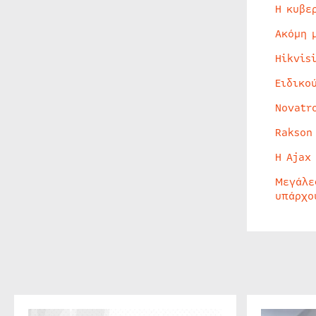
Η κυβε
Ακόμη 
Hikvis
Ειδικο
Novatr
Rakson
Η Ajax
Μεγάλε
υπάρχο