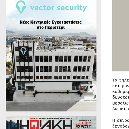
Τα τηλ
και μο
καθημε
δυνατό
μεσαίω
δωματί
Η σειρ
ξενοδο