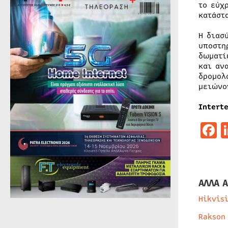
το εύχ
κατάστ
Η διασ
υποστη
δωματί
και αν
δρομολ
μειώνο
Intert
F
ΑΛΛΑ Α
Hikvis
Rakson