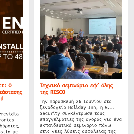
t: Ο
Τεχνικό σεμινάριο εφ’ όλης
τάστασης
της RISCO
ud
Την Παρασκευή 26 Ιουνίου στο
ξενοδοχείο Holiday Inn, η G.I.
ς
Security συγκέντρωσε τους
Previdia
επαγγελματίες της αγοράς για ένα
ronics
εκπαιδευτικό σεμινάριο πάνω
δόρατος,
στις νέες λύσεις ασφαλείας της
στία με