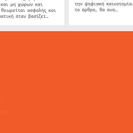
την ψηφιακή καινοτομία
 και μη χώρων και
το άρθρο, θα ανα…
 θεωρείται ασφαλής και
ατική όταν βασίζετ…
ΕΙΔΗΣΕΙΣ
ΤΑ ΝΕΑ ΤΗΣ ΑΓΟΡΑΣ
SECURITY NEWS
INTERSEC NEWS
N
ΜΗΣ