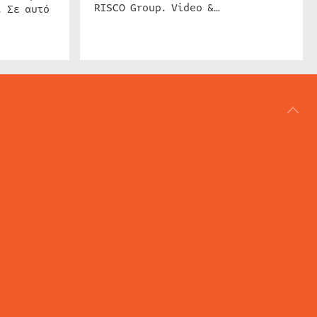
RISCO Group. Video &…
. Σε αυτό
ΑΡΘΟΓΡΑΦΙΑ
REVIEWS
ACCESS CONTROL
IP SECURITY
ΕΓΚΑΤΑΣΤΑΣΕΙΣ
CCTV
ΚΑΜΕΡΕΣ
SECURITY SERVICES
MARITIME SECURITY
AVIATION SECURITY