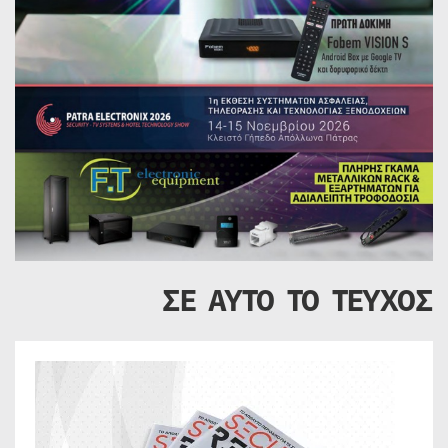
ΣΕ ΑΥΤΟ ΤΟ ΤΕΥΧΟΣ