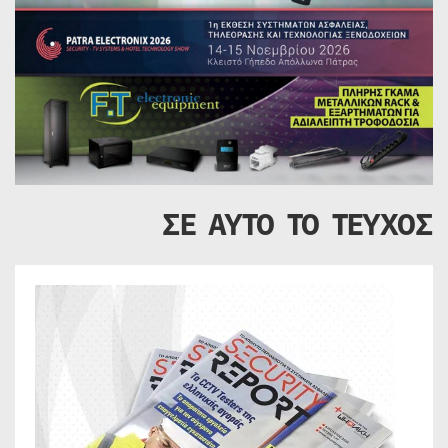
ΣΕ ΑΥΤΟ ΤΟ ΤΕΥΧΟΣ