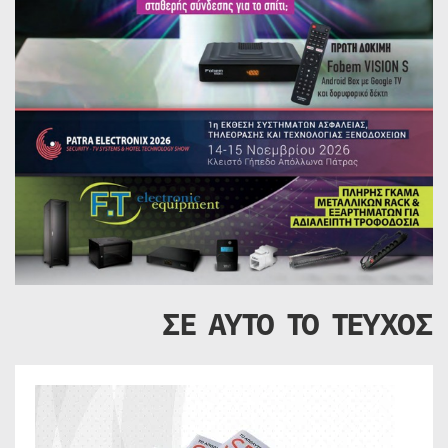
ΣΕ ΑΥΤΟ ΤΟ ΤΕΥΧΟΣ