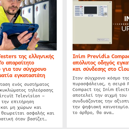
Testers της ελληνικής
Inim Previdia Compac
Το απαραίτητο
απόλυτος οδηγός εγκα
 για τον σύγχρονο
και σύνδεσης στο Clo
ατία εγκαταστάτη
Στον σύγχρονο κόσμο τη
πυρασφάλειας, η σειρά 
ταση ενός συστήματος
Compact της Inim Elect
 κυκλώματος τηλεόρασης
αποτελεί την αιχμή του 
ircuit Television –
συνδυάζοντας την αξιοπι
 την επιτήρηση
την ψηφιακή καινοτομία
 και μη χώρων και
το άρθρο, θα ανα…
 θεωρείται ασφαλής και
ατική όταν βασίζετ…