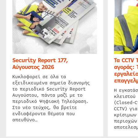
Security Report 177,
Τα CCTV 
Αύγουστος 2026
αγοράς: 
εργαλείο
Κυκλοφορεί σε όλα τα
επαγγελμ
εξειδικευμένα σημεία διανομής
το περιοδικό Security Report
Η εγκατάσ
Αυγούστου, πάντα μαζί με το
κλειστού
περιοδικό Ψηφιακή Τηλεόραση.
(Closed-C
Στο νέο τεύχος, θα βρείτε
CCTV) για
ενδιαφέροντα θέματα που
κρίσιμων
απευθύνο…
περιοχών
αποτελεσμ