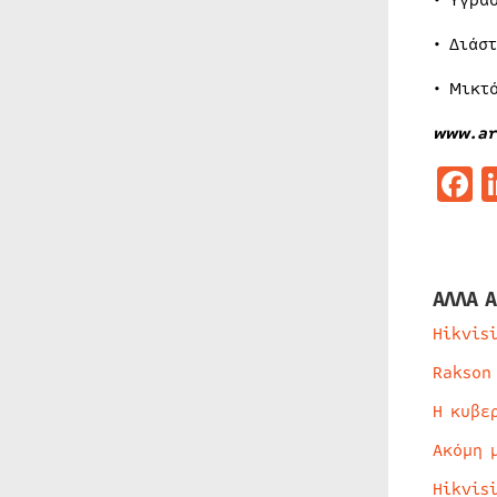
• Υγρα
• Διάσ
• Μικτό
www.ar
F
ΑΛΛΑ Α
Hikvis
Rakson
Η κυβε
Ακόμη 
Hikvis