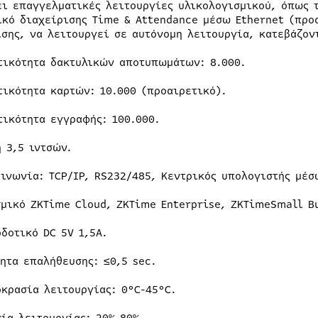
ει επαγγελματικές λειτουργίες υλικολογισμικού, όπως 
ικό διαχείρισης Time & Attendance μέσω Ethernet (προ
ίσης, να λειτουργεί σε αυτόνομη λειτουργία, κατεβάζον
τικότητα δακτυλικών αποτυπωμάτων: 8.000.
τικότητα καρτών: 10.000 (προαιρετικό).
τικότητα εγγραφής: 100.000.
η 3,5 ιντσών.
οινωνία: TCP/IP, RS232/485, Κεντρικός υπολογιστής μέσ
σμικό ZKTime Cloud, ZKTime Enterprise, ZKTimeSmall Bu
οδοτικό DC 5V 1,5A.
τητα επαλήθευσης: ≤0,5 sec.
οκρασία λειτουργίας: 0°C-45°C.