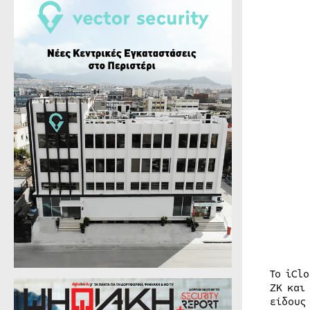
Το iCl
ZK και
είδους