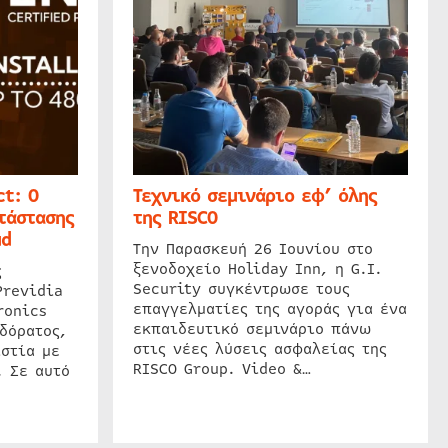
t: Ο
Τεχνικό σεμινάριο εφ’ όλης
τάστασης
της RISCO
ud
Την Παρασκευή 26 Ιουνίου στο
ξενοδοχείο Holiday Inn, η G.I.
ς
Security συγκέντρωσε τους
Previdia
επαγγελματίες της αγοράς για ένα
ronics
εκπαιδευτικό σεμινάριο πάνω
δόρατος,
στις νέες λύσεις ασφαλείας της
στία με
RISCO Group. Video &…
. Σε αυτό