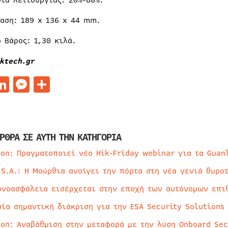
σία λειτουργίας: 20%-80%.
ταση: 189 x 136 x 44 mm.
 Βάρος: 1,30 κιλά.
ktech.gr
acebook
LinkedIn
Messenger
Μοιραστείτε
ΡΘΡΑ ΣΕ ΑΥΤΗ ΤΗΝ ΚΑΤΗΓΟΡΙΑ
ion: Πραγματοποιεί νέο Hik-Friday webinar για τα Guan
 S.A.: Η Μούρθια ανοίγει την πόρτα στη νέα γενιά θυρο
ρνοασφάλεια εισέρχεται στην εποχή των αυτόνομων επι
μία σημαντική διάκριση για την ESA Security Solutions
ion: Αναβάθμιση στην μεταφορά με την λύση Onboard Sec