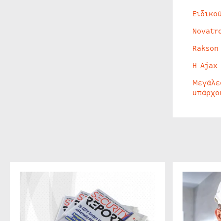
Ειδικο
Novatr
Rakson
Η Ajax
Μεγάλε
υπάρχο