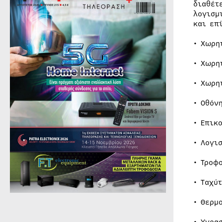
διαθέτ
λογισμ
και επ
• Χωρη
• Χωρη
• Χωρη
• Οθόν
• Επικ
• Λογι
• Τροφ
• Ταχύ
• Θερμ