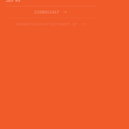
183 45
2108815417
support@securityreport.gr
ΕΝΗΜΕΡΩΤΙΚΑ ΔΕΛΤΙΑ
ΕΓΓΡΑΦΉ