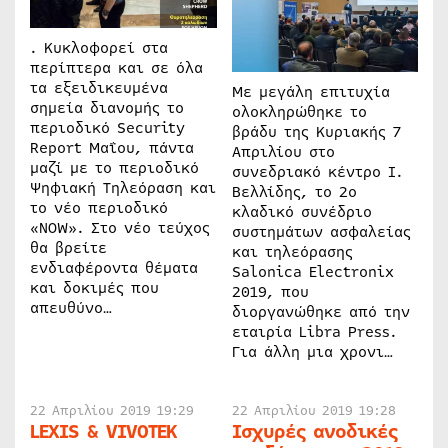
. Κυκλοφορεί στα
περίπτερα και σε όλα
τα εξειδικευμένα
Με μεγάλη επιτυχία
σημεία διανομής το
ολοκληρώθηκε το
περιοδικό Security
βράδυ της Κυριακής 7
Report Μαΐου, πάντα
Απριλίου στο
μαζί με το περιοδικό
συνεδριακό κέντρο Ι.
Ψηφιακή Τηλεόραση και
Βελλίδης, το 2ο
το νέο περιοδικό
κλαδικό συνέδριο
«NOW». Στο νέο τεύχος
συστημάτων ασφαλείας
θα βρείτε
και τηλεόρασης
ενδιαφέροντα θέματα
Salonica Electronix
και δοκιμές που
2019, που
απευθύνο…
διοργανώθηκε από την
εταιρία Libra Press.
Για άλλη μια χρονι…
22 Απριλίου 2019 19:29
22 Απριλίου 2019 19:28
LEXIS & VIVOTEK
Ισχυρές ανοδικές