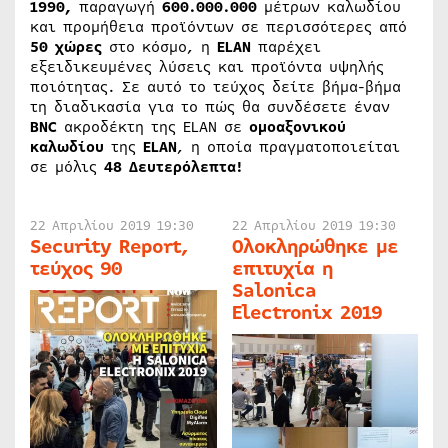
1990,
παραγωγή
600.000.000
μέτρων καλωδίου
και προμήθεια προϊόντων σε περισσότερες από
50 χώρες
στο κόσμο, η
ELAN
παρέχει
εξειδικευμένες λύσεις και προϊόντα υψηλής
ποιότητας. Σε αυτό το τεύχος δείτε βήμα-βήμα
τη διαδικασία για το πώς θα συνδέσετε έναν
BNC
ακροδέκτη της ELAN σε
ομοαξονικού
καλωδίου
της
ELAN
, η οποία πραγματοποιείται
σε μόλις
48 Δευτερόλεπτα!
22 Απριλίου 2019 19:30
22 Απριλίου 2019 19:30
Security Report,
Ολοκληρώθηκε με
τεύχος 90
επιτυχία η
Salonica
Electronix 2019