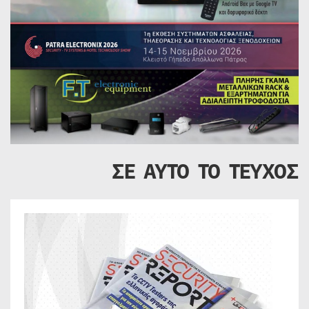
ΣΕ ΑΥΤΟ ΤΟ ΤΕΥΧΟΣ