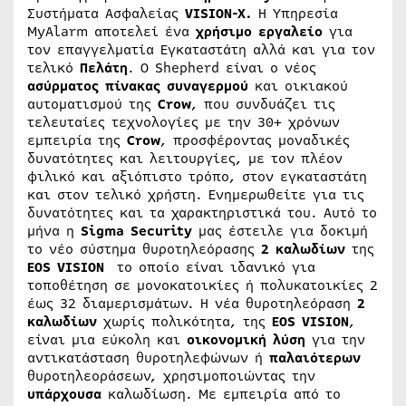
Συστήματα Ασφαλείας
VISION-X.
H Υπηρεσία
MyAlarm αποτελεί ένα
χρήσιμο
εργαλείο
για
τον επαγγελματία Εγκαταστάτη αλλά και για τον
τελικό
Πελάτη
. Ο Shepherd είναι ο νέος
ασύρματος
πίνακας
συναγερμού
και οικιακού
αυτοματισμού της
Crow
, που συνδυάζει τις
τελευταίες τεχνολογίες με την 30+ χρόνων
εμπειρία της
Crow
, προσφέροντας μοναδικές
δυνατότητες και λειτουργίες, με τον πλέον
φιλικό και αξιόπιστο τρόπο, στον εγκαταστάτη
και στον τελικό χρήστη. Ενημερωθείτε για τις
δυνατότητες και τα χαρακτηριστικά του. Αυτό το
μήνα η
Sigma
Security
μας έστειλε για δοκιμή
το νέο σύστημα θυροτηλεόρασης
2 καλωδίων
της
EOS
VISION
το οποίο είναι ιδανικό για
τοποθέτηση σε μονοκατοικίες ή πολυκατοικίες 2
έως 32 διαμερισμάτων. Η νέα θυροτηλεόραση
2
καλωδίων
χωρίς πολικότητα, της
EOS VISION
,
είναι μια εύκολη και
οικονομική
λύση
για την
αντικατάσταση θυροτηλεφώνων ή
παλαιότερων
θυροτηλεοράσεων, χρησιμοποιώντας την
υπάρχουσα
καλωδίωση. Με εμπειρία από το