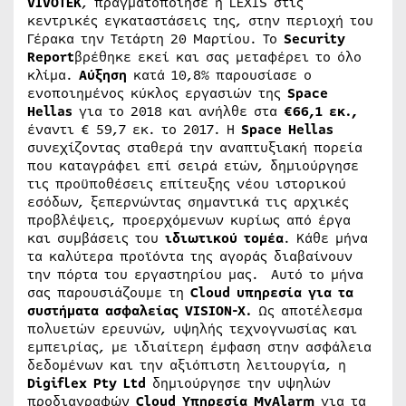
VIVOTEK
, πραγματοποίησε η LEXIS στις
κεντρικές εγκαταστάσεις της, στην περιοχή του
Γέρακα την Τετάρτη 20 Μαρτίου. Το
Security
Report
βρέθηκε εκεί και σας μεταφέρει το όλο
κλίμα.
Αύξηση
κατά 10,8% παρουσίασε ο
ενοποιημένος κύκλος εργασιών της
Space
Hellas
για το 2018 και ανήλθε στα
€66,1 εκ.,
έναντι € 59,7 εκ. το 2017. H
Space Hellas
συνεχίζοντας σταθερά την αναπτυξιακή πορεία
που καταγράφει επί σειρά ετών, δημιούργησε
τις προϋποθέσεις επίτευξης νέου ιστορικού
εσόδων, ξεπερνώντας σημαντικά τις αρχικές
προβλέψεις, προερχόμενων κυρίως από έργα
και συμβάσεις του
ιδιωτικού
τομέα
. Κάθε μήνα
τα καλύτερα προϊόντα της αγοράς διαβαίνουν
την πόρτα του εργαστηρίου μας. Αυτό το μήνα
σας παρουσιάζουμε τη
Cloud υπηρεσία για τα
συστήματα ασφαλείας VISION-X.
Ως αποτέλεσμα
πολυετών ερευνών, υψηλής τεχνογνωσίας και
εμπειρίας, με ιδιαίτερη έμφαση στην ασφάλεια
δεδομένων και την αξιόπιστη λειτουργία, η
Digiflex
Pty
Ltd
δημιούργησε την υψηλών
προδιαγραφών
Cloud
Υπηρεσία
MyAlarm
για τα