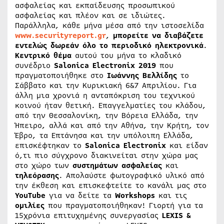
ασφαλείας και εκπαίδευσης προσωπικού
ασφαλείας και πλέον και σε ιδιώτες.
Παράλληλα, κάθε μήνα μέσα από την ιστοσελίδα
www.securityreport.gr
,
μπορείτε να διαβάζετε
εντελώς δωρεάν όλο το περιοδικό ηλεκτρονικά
.
Κεντρικό θέμα
αυτού του μήνα το κλαδικό
συνέδριο
Salonica
Electronix
2019
που
πραγματοποιήθηκε στο
Ιωάννης
Βελλίδης
το
Σάββατο και την Κυρικιακή 6&7 Απριλίου. Για
άλλη μια χρονιά η ανταπόκριση του τεχνικού
κοινού ήταν θετική. Επαγγελματίες του κλάδου,
από την Θεσσαλονίκη, την Βόρεια Ελλάδα, την
Ήπειρο, αλλά και από την Αθήνα, την Κρήτη, τον
Έβρο, τα Επτάνησα και την υπόλοιπη Ελλάδα,
επισκέφτηκαν το
Salonica Electronix
και είδαν
ό,τι πιο σύγχρονο διακινείται στην χώρα μας
στο χώρο των
συστημάτων
ασφαλείας
και
τηλεόρασης
. Απολαύστε φωτογραφικό υλικό από
την έκθεση και επισκεφτείτε το κανάλι μας στο
YouTube
για να δείτε τα
Workshops
και τις
ομιλίες
που πραγματοποιήθηκαν! Γιορτή για τα
15χρόνια επιτυχημένης συνεργασίας
LEXIS &