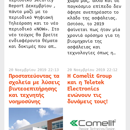
περιοδικό Security
χώρα μας, αλλά και σε
Report Δεκεμβρίου ,
παγκόσμιο επίπεδο δεν
πάντα μαζί με το
άφησε ανεπηρέαστο το
περιοδικό Ψηφιακή
κλάδο της ασφάλειας.
Τηλεόραση και το νέο
Ωστόσο, το 2019
περιοδικό «NOW». Στο
φαίνεται πως ήταν μία
νέο τεύχος θα βρείτε
χρονιά ορόσημο για τη
ενδιαφέροντα θέματα
βιομηχανία της
και δοκιμές που απ…
ασφάλειας και
τεχνολογίες όπως η…
20 Νοεμβρίου 2019 22:13
20 Νοεμβρίου 2019 22:12
Προστατεύοντας τα
Η Comelit Group
σχολεία με λύσεις
και η Teletek
βιντεοεπιτήρησης
Electronics
και τεχνητής
ενώνουν τις
νοημοσύνης
δυνάμεις τους!