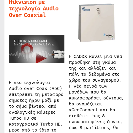
Hikvision με
τεχνολογία Audio
Over Coaxial
Η CADDX κάνει μια νέα
προσθήκη στη γκάμα
της και αλλάζει και
πάλι τα δεδομένα στο
χώρο του συναγερμού.
Η νέα τεχνολογία
Η νέα σειρά των
Audio over Coax (AoC)
μονάδων που θα
επιτρέπει τη μεταφορά
κυκλοφορήσει σύντομα,
σήματος ήχου μαζί με
θα ονομάζεται
το σήμα βίντεο, από
xGenConnect και θα
αναλογικές κάμερες
διαθέτει έως 8
Turbo HD σε
ενσωματωμένες ζώνες,
καταγραφικά Turbo HD,
έως 8 partitions, θα
μέσα από το ίδιο το