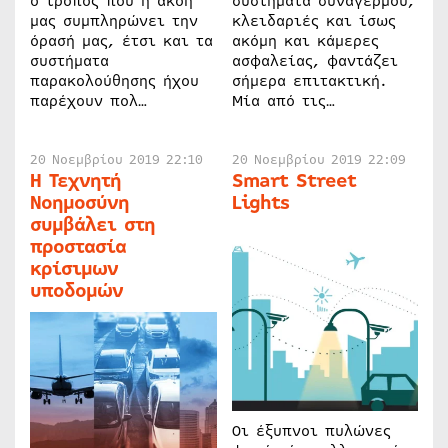
ο τρόπος που η ακοή
συστήματα συναγερμού,
μας συμπληρώνει την
κλειδαριές και ίσως
όρασή μας, έτσι και τα
ακόμη και κάμερες
συστήματα
ασφαλείας, φαντάζει
παρακολούθησης ήχου
σήμερα επιτακτική.
παρέχουν πολ…
Μία από τις…
20 Νοεμβρίου 2019 22:10
20 Νοεμβρίου 2019 22:09
Η Τεχνητή
Smart Street
Νοημοσύνη
Lights
συμβάλει στη
προστασία
κρίσιμων
υποδομών
Οι έξυπνοι πυλώνες