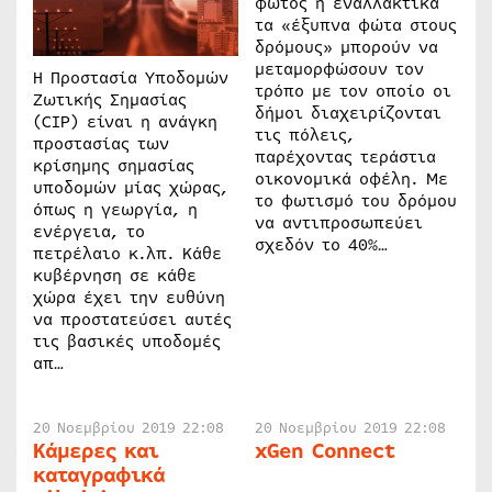
φωτός ή εναλλακτικά
τα «έξυπνα φώτα στους
δρόμους» μπορούν να
μεταμορφώσουν τον
Η Προστασία Υποδομών
τρόπο με τον οποίο οι
Ζωτικής Σημασίας
δήμοι διαχειρίζονται
(CIP) είναι η ανάγκη
τις πόλεις,
προστασίας των
παρέχοντας τεράστια
κρίσημης σημασίας
οικονομικά οφέλη. Με
υποδομών μίας χώρας,
το φωτισμό του δρόμου
όπως η γεωργία, η
να αντιπροσωπεύει
ενέργεια, το
σχεδόν το 40%…
πετρέλαιο κ.λπ. Κάθε
κυβέρνηση σε κάθε
χώρα έχει την ευθύνη
να προστατεύσει αυτές
τις βασικές υποδομές
απ…
20 Νοεμβρίου 2019 22:08
20 Νοεμβρίου 2019 22:08
Κάμερες και
xGen Connect
καταγραφικά