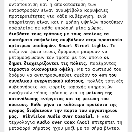
ανταπόκριση και η αποκατάσταση των
καταστροφών είναι αναμφίβολα κορυφαίες
προτεραιότητες για κάθε κυβέρνηση, ενώ
απαραίτητη είναι και η χρήση υψηλών προτύπων
ασφαλείας σε κάθε υποδομή μίας χώρας.
Διαβάστε τους τρόπους με τους οποίους τα
συστήματα ασφαλείας συμβάλουν στην προστασία
κρίσιμων υποδομών.
Smart Street Lights.
Τα
«έξυπνα φώτα στους δρόμους» μπορούν να
μεταμορφώσουν τον τρόπο με τον οποίο
οι
δήμοι διαχειρίζονται τις πόλεις
, παρέχοντας
τεράστια
οικονομικά
οφέλη
. Με το φωτισμό του
δρόμου να αντιπροσωπεύει σχεδόν
το 40% του
συνολικού ενεργειακού κόστους
, πολλές τοπικές
κυβερνήσεις και φορείς παροχής υπηρεσιών
αναζητούν νέους τρόπους για τη
μείωση της
κατανάλωσης ενέργειας και τη μείωση του
κόστους.
Κάθε μήνα τα καλύτερα προϊόντα της
αγοράς διαβαίνουν την πόρτα του εργαστηρίου
μας.
Hikvision Audio Over Coaxial.
Η νέα
τεχνολογία
Audio over Coax (AoC)
επιτρέπει τη
μεταφορά σήματος ήχου μαζί με το σήμα βίντεο,