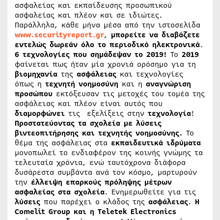
ασφαλείας και εκπαίδευσης προσωπικού
ασφαλείας και πλέον και σε ιδιώτες.
Παράλληλα, κάθε μήνα μέσα από την ιστοσελίδα
www.securityreport.gr
,
μπορείτε να διαβάζετε
εντελώς δωρεάν όλο το περιοδικό ηλεκτρονικά
.
6 τεχνολογίες που σημάδεψαν το 2019!
Το
2019
φαίνεται πως ήταν μία χρονιά ορόσημο για τη
βιομηχανία
της
ασφάλειας
και τεχνολογίες
όπως η
τεχνητή
νοημοσύνη
και η
αναγνώριση
προσώπου
εκτόξευσαν τις μετοχές του τομέα της
ασφάλειας και πλέον είναι αυτός που
διαμορφώνει
τις εξελίξεις στην
τεχνολογία
!
Προστατεύοντας τα σχολεία με λύσεις
βιντεοπιτήρησης και τεχνητής νοημοσύνης.
Το
θέμα της ασφάλειας στα
εκπαιδευτικά
ιδρύματα
μονοπωλεί το ενδιαφέρον της κοινής γνώμης τα
τελευταία χρόνια, ενώ ταυτόχρονα διάφορα
δυσάρεστα συμβάντα ανά τον κόσμο, μαρτυρούν
την
έλλειψη επαρκούς πρόληψης μέτρων
ασφαλείας στα σχολεία
. Ενημερωθείτε για τις
λύσεις
που παρέχει ο κλάδος της
ασφάλειας
.
Η
Comelit Group και η Teletek Electronics