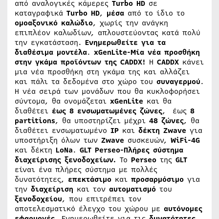
από αναλογικές κάμερες
Turbo HD
σε
καταγραφικά
Turbo HD
,
μέσα
από το ίδιο το
ομοαξονικό
καλώδιο
, χωρίς την ανάγκη
επιπλέον καλωδίων, απλουστεύοντας κατά πολύ
την εγκατάσταση.
Ενημερωθείτε για τα
διαθέσιμα μοντέλα
.
xGenLite-Μία νέα προσθήκη
στην γκάμα προϊόντων της CADDX!
Η
CADDX
κάνει
μια νέα προσθήκη στη γκάμα της και αλλάζει
και πάλι τα δεδομένα στο χώρο του
συναγερμού
.
Η νέα σειρά των μονάδων που θα κυκλοφορήσει
σύντομα, θα ονομάζεται
xGenLite
και θα
διαθέτει
έως 8 ενσωματωμένες ζώνες
, έως
8
partitions
, θα υποστηρίζει μέχρι
48
ζώνες
, θα
διαθέτει ενσωματωμένο
IP
και
δέκτη Zwave
για
υποστήριξη όλων των
Zwave
συσκευών,
WiFi-4G
και δέκτη
LoNa
.
GLT Perseo-Πλήρες σύστημα
διαχείρισης ξενοδοχείων.
Το
Perseo
της
GLT
είναι ένα πλήρες σύστημα με πολλές
δυνατότητες,
επεκτάσιμο
και
προσαρμόσιμο
για
την
διαχείριση
και τον
αυτοματισμό
του
ξενοδοχείου
, που επιτρέπει τον
αποτελεσματικό έλεγχο του χώρου με
αυτόνομες
εφαρμογές
. Ενημερωθείτε για τις
δυνατότητες