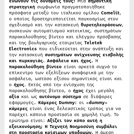
ενώνουν τις δυνάμεις τους!
Μία
σημαντική
στρατηγική
συμφωνία πραγματοποιήθηκε
πρόσφατα μεταξύ του ιταλικού ομίλου
Comelit
,
ο οποίος δραστηριοποιείται παγκοσμίως στον
σχεδιασμό και την κατασκευή
θυροτηλεοράσεων
,
συσκευών αυτοματισμού κατοικίας, συστημάτων
παρακολούθησης βίντεο και ελέγχου πρόσβασης
και της βουλγαρικής εταιρείας
Teletek
Electronics
που ειδικεύεται στην ανάπτυξη και
την κατασκευή
συστημάτων ανίχνευσης εισβολής
και πυρκαγιάς.
Ασφάλεια και ήχος.
Η
παρακολούθηση
βίντεο
είναι αρκετά συχνά το
επίκεντρο των εξελίξεων αναφορικά με την
ασφάλεια, ωστόσο εξίσου σημαντικός είναι και
ο
ήχος
. Εκτός από την ενίσχυση της
παρακολούθησης βίντεο, ο
ήχος
έχει μεγάλη
αξία
και ως
αυτόνομο
σύστημα
σε διάφορες
εφαρμογές…
Κάμερες Dummy:
οι «
dummy
»
κάμερες
είναι ένας δελεαστικός τρόπος για να
παρέχει κάποια προστασία σε χαμηλή τιμή. Το
ερώτημα είναι:
Αξίζει τον κόπο αυτή η
εξοικονόμηση;
Η Τεχνητή Νοημοσύνη συμβάλει
στη προστασία κρίσιμων υποδομών.
Η άμεση