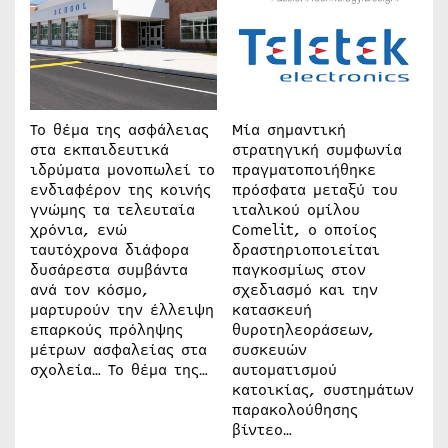
Το θέμα της ασφάλειας
Μία σημαντική
στα εκπαιδευτικά
στρατηγική συμφωνία
ιδρύματα μονοπωλεί το
πραγματοποιήθηκε
ενδιαφέρον της κοινής
πρόσφατα μεταξύ του
γνώμης τα τελευταία
ιταλικού ομίλου
χρόνια, ενώ
Comelit, ο οποίος
ταυτόχρονα διάφορα
δραστηριοποιείται
δυσάρεστα συμβάντα
παγκοσμίως στον
ανά τον κόσμο,
σχεδιασμό και την
μαρτυρούν την έλλειψη
κατασκευή
επαρκούς πρόληψης
θυροτηλεοράσεων,
μέτρων ασφαλείας στα
συσκευών
σχολεία… Το θέμα της…
αυτοματισμού
κατοικίας, συστημάτων
παρακολούθησης
βίντεο…