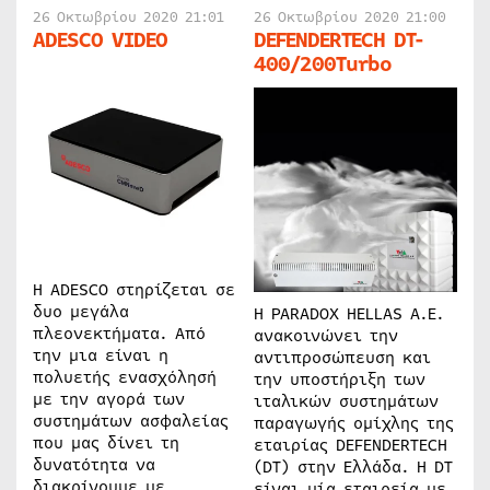
26 Οκτωβρίου 2020 21:01
26 Οκτωβρίου 2020 21:00
ADESCO VIDEO
DEFENDERTECH DT-
400/200Turbo
Η ADESCO στηρίζεται σε
δυο μεγάλα
Η PARADOX HELLAS A.E.
πλεονεκτήματα. Από
ανακοινώνει την
την μια είναι η
αντιπροσώπευση και
πολυετής ενασχόλησή
την υποστήριξη των
με την αγορά των
ιταλικών συστημάτων
συστημάτων ασφαλείας
παραγωγής ομίχλης της
που μας δίνει τη
εταιρίας DEFENDERTECH
δυνατότητα να
(DT) στην Ελλάδα. Η DT
διακρίνουμε με
είναι μία εταιρεία με