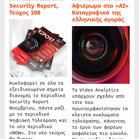
Security Report,
Αφιέρωμα στα «AI»
Τεύχος 108
Καταγραφικά της
ελληνικής αγοράς
Κυκλοφορεί σε όλα τα
εξειδικευμένα σημεία
Τα Video Analytics
διανομής το περιοδικό
υπάρχουν σχεδόν από
Security Report
τότε που
Νοεμβρίου, πάντα μαζί
πρωτοεμφανίστηκαν τα
με το περιοδικό
κλειστά κυκλώματα
Ψηφιακή Τηλεόραση και
τηλεόρασης, κάνοντας
το νέο περιοδικό
το έργο των φορέων
«NOW». Στο νέο τεύχος
ασφαλείας πιο εύκολο.