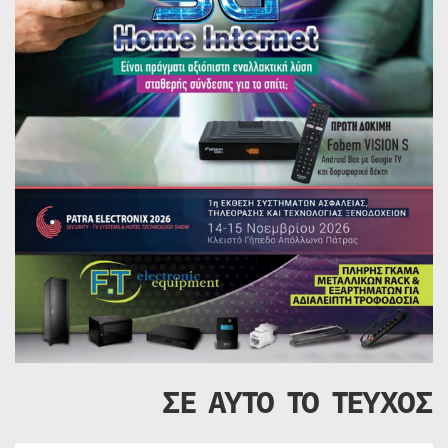
ΣΕ ΑΥΤΟ ΤΟ ΤΕΥΧΟΣ