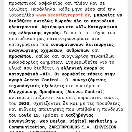
προσωπικού ασφαλείας και πλέον και σε
ιδιώτες. Παράλληλα, κάθε μήνα μέσα από την
ιστοσελίδα
www.securityreport.gr
,
μπορείτε να
διαβάζετε εντελώς δωρεάν όλο το περιοδικό
ηλεκτρονικά
.
Αφιέρωμα στα «AI» Καταγραφικά
της ελληνικής αγοράς.
Σε αυτό το τεύχος του
περιοδικού μας επικεντρωνόμαστε στα
καταγραφικά που
ενσωματώνουν
λειτουργίες
αναγνώρισης
οχημάτων
,
ανθρώπων
και
προσώπου
, καθώς και αναγνώριση πινακίδων
κυκλοφορίας οχημάτων. Ενημερωθείτε για το
υλικό που διαθέτει η
ελληνική
αγορά
σε
καταγραφικά
«
AI
».
Οι κορυφαίες τάσεις στην
αγορά Access Control.
Οι
συνεχιζόμενες
τεχνολογικές
εξελίξεις
στα συστήματα
Ελεγχόμενης
Πρόσβασης
(
Access
Control
)
αντικατοπτρίζονται και στις κορυφαίες τάσεις
του
2020
, σχετίζονται δε και με τις πρόσθετες
και ειδικές απαιτήσεις που υπέβαλε η πανδημία
του
Covid
19
. Γράφει ο
Χατζηβάγιας
Παναγιώτης
,
Web
Design
,
Digital
Marketing
&
Communication
,
ZARIFOPOULOS
S.A.
HIKVISION