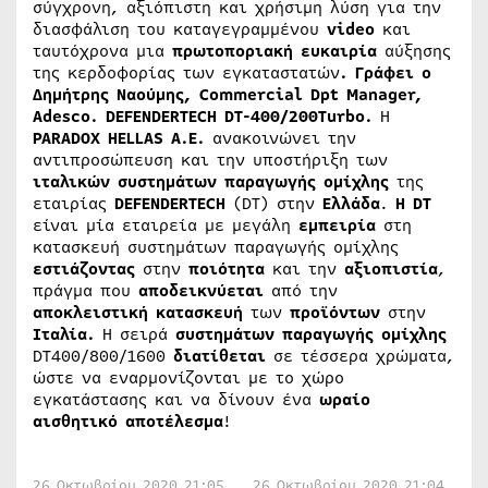
σύγχρονη, αξιόπιστη και χρήσιμη λύση για την
διασφάλιση του καταγεγραμμένου
video
και
ταυτόχρονα μια
πρωτοποριακή
ευκαιρία
αύξησης
της κερδοφορίας των εγκαταστατών
. Γράφει
ο
Δημήτρης
Ναούμης
, Commercial Dpt Manager,
Adesco.
DEFENDERTECH DT-400/200Turbo.
Η
PARADOX
HELLAS
A.E.
ανακοινώνει την
αντιπροσώπευση και την υποστήριξη των
ιταλικών
συστημάτων
παραγωγής
ομίχλης
της
εταιρίας
DEFENDERTECH
(DT) στην
Ελλάδα
.
Η DT
είναι μία εταιρεία με μεγάλη
εμπειρία
στη
κατασκευή συστημάτων παραγωγής ομίχλης
εστιάζοντας
στην
ποιότητα
και την
αξιοπιστία
,
πράγμα που
αποδεικνύεται
από την
αποκλειστική
κατασκευή
των
προϊόντων
στην
Ιταλία.
Η σειρά
συστημάτων
παραγωγής
ομίχλης
DT400/800/1600
διατίθεται
σε τέσσερα χρώματα,
ώστε να εναρμονίζονται με το χώρο
εγκατάστασης και να δίνουν ένα
ωραίο
αισθητικό
αποτέλεσμα
!
26 Οκτωβρίου 2020 21:05
26 Οκτωβρίου 2020 21:04