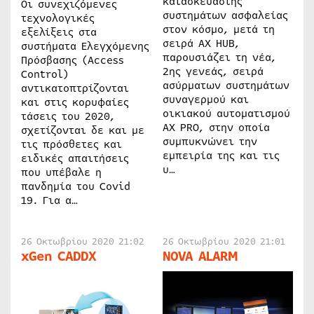
κατασκευαστής
Οι συνεχιζόμενες
συστημάτων ασφαλείας
τεχνολογικές
στον κόσμο, μετά τη
εξελίξεις στα
σειρά AX HUB,
συστήματα Ελεγχόμενης
παρουσιάζει τη νέα,
Πρόσβασης (Access
2ης γενεάς, σειρά
Control)
ασύρματων συστημάτων
αντικατοπτρίζονται
συναγερμού και
και στις κορυφαίες
οικιακού αυτοματισμού
τάσεις του 2020,
AX PRO, στην οποία
σχετίζονται δε και με
συμπυκνώνει την
τις πρόσθετες και
εμπειρία της και τις
ειδικές απαιτήσεις
υ…
που υπέβαλε η
πανδημία του Covid
19. Για α…
26 Οκτωβρίου 2020 21:02
26 Οκτωβρίου 2020 21:01
xGen CADDX
NOVA ALARM