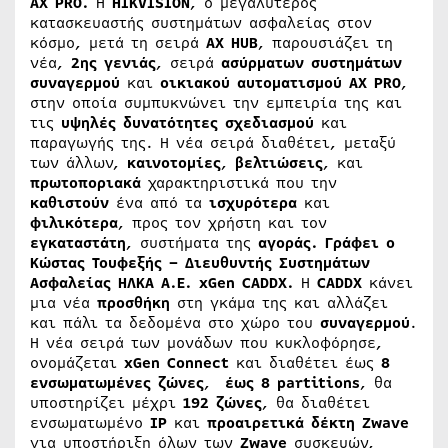
AX
PRO
.
Η
HIKVISION
, o μεγαλύτερος
κατασκευαστής συστημάτων ασφαλείας στον
κόσμο, μετά τη σειρά
AX
HUB
, παρουσιάζει τη
νέα,
2ης
γενιάς
, σειρά
ασύρματων
συστημάτων
συναγερμού
και
οικιακού
αυτοματισμού
AX
PRO
,
στην οποία συμπυκνώνει την εμπειρία της και
τις
υψηλές
δυνατότητες
σχεδιασμού
και
παραγωγής της. Η νέα σειρά διαθέτει, μεταξύ
των άλλων,
καινοτομίες
,
βελτιώσεις
, και
πρωτοποριακά
χαρακτηριστικά που την
καθιστούν
ένα από τα
ισχυρότερα
και
φιλικότερα
, προς τον χρήστη και τον
εγκαταστάτη
, συστήματα της
αγοράς. Γράφει ο
Κώστας Τουφεξής – Διευθυντής Συστημάτων
Ασφαλείας ΗΛΚΑ Α.Ε.
xGen
CADDX
.
Η
CADDX
κάνει
μια νέα
προσθήκη
στη γκάμα της και αλλάζει
και πάλι τα δεδομένα στο χώρο του
συναγερμού
.
Η νέα σειρά των μονάδων που κυκλοφόρησε,
ονομάζεται
xGen
Connect
και διαθέτει έως
8
ενσωματωμένες ζώνες
,
έως 8 partitions
, θα
υποστηρίζει μέχρι
192
ζώνες
, θα διαθέτει
ενσωματωμένο
IP
και
προαιρετικά
δέκτη
Zwave
για υποστήριξη όλων των
Zwave
συσκευών,