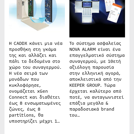
Η CADDX κάνει μια νέα
Το σύστημα ασφαλείας
προσθήκη στη γκάμα
NOVA ALARM είναι ένα
της και αλλάζει και
επαγγελματικό σύστημα
πάλι τα δεδομένα στο
συναγερμού, με 10ετή
χώρο του συναγερμού.
αξιόλογη παρουσία
Η νέα σειρά των
στην ελληνική αγορά,
μονάδων που
αποκλειστικά από την
κυκλοφόρησε,
KEEPER GROUP. Τώρα
ονομάζεται xGen
έρχεται καλύτερο από
Connect και διαθέτει
ποτέ, να ανταγωνιστεί
έως 8 ενσωματωμένες
επάξια μεγάλα &
ζώνες, έως 8
παραδοσιακά brand
partitions, θα
του…
υποστηρίζει μέχρι 1…