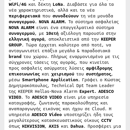
WiFi
/
4G
και δέκτη
LoNa
. Διαβάστε για όλα τα
νέα χαρακτηριστικά, αλλά και τα νέα
περιφερειακά
που
συνοδεύουν
τη νέα μονάδα
συναγερμού
.
NOVA
ALARM
.
Το σύστημα ασφαλείας
NOVA
ALARM
είναι ένα επαγγελματικό σύστημα
συναγερμού
, με
10ετή
αξιόλογη παρουσία στην
ελληνική
αγορά
, αποκλειστικά από την
KEEPER
GROUP
. Τώρα έρχεται καλύτερο από ποτέ, να
ανταγωνιστεί επάξια μεγάλα & παραδοσιακά
brand
του χώρου. Πλήρως εναρμονισμένο με τις
σύγχρονες τάσεις της αγοράς, που κινείται
προς ασφαλείς ασύρματες λύσεις
αμφίδρομης
επικοινωνίας
και
χειρισμού
του
συστήματος
,
μέσω
Smartphone
Application
. Γράφει ο Κώστας
Δημητρακόπουλος, Technical Dpt Team Leader
της KEEPER Hellas-Nova Alarm
Expert.
ADESCO
VIDEO
. Το
ADESCO
VIDEO
είναι μία υπηρεσία
καταγραφής, ζωντανής παρακολούθησης και
αναπαραγωγής εικόνας και ήχου σε Cloud. Η
υπηρεσία
ADESCO
Video
υποστηρίζει ήδη τους
μεγαλύτερους κατασκευαστικούς οίκους
CCTV
όπως
HIKVISION
,
AXIS
και
Dahua
. Προσφέρει μια