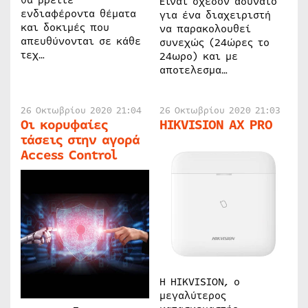
θα βρείτε
Είναι σχεδόν αδύνατο
ενδιαφέροντα θέματα
για ένα διαχειριστή
και δοκιμές που
να παρακολουθεί
απευθύνονται σε κάθε
συνεχώς (24ώρες το
τεχ…
24ωρο) και με
αποτελεσμα…
26 Οκτωβρίου 2020 21:04
26 Οκτωβρίου 2020 21:03
Οι κορυφαίες
HIKVISION AX PRO
τάσεις στην αγορά
Access Control
Η HIKVISION, o
μεγαλύτερος