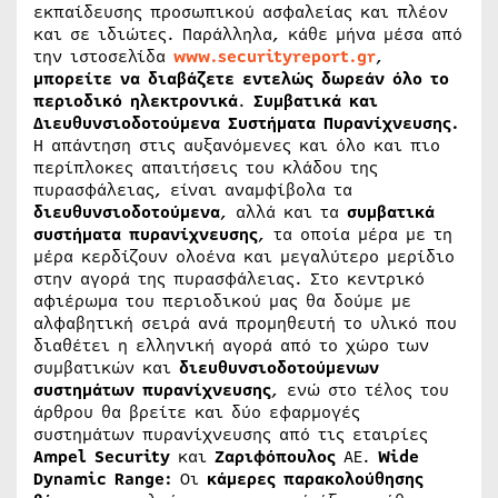
εκπαίδευσης προσωπικού ασφαλείας και πλέον
και σε ιδιώτες. Παράλληλα, κάθε μήνα μέσα από
την ιστοσελίδα
www.securityreport.gr
,
μπορείτε να διαβάζετε εντελώς δωρεάν όλο το
περιοδικό ηλεκτρονικά
.
Συμβατικά και
Διευθυνσιοδοτούμενα Συστήματα Πυρανίχνευσης.
Η απάντηση στις αυξανόμενες και όλο και πιο
περίπλοκες απαιτήσεις του κλάδου της
πυρασφάλειας, είναι αναμφίβολα τα
διευθυνσιοδοτούμενα
, αλλά και τα
συμβατικά
συστήματα
πυρανίχνευσης
, τα οποία μέρα με τη
μέρα κερδίζουν ολοένα και μεγαλύτερο μερίδιο
στην αγορά της πυρασφάλειας. Στο κεντρικό
αφιέρωμα του περιοδικού μας θα δούμε με
αλφαβητική σειρά ανά προμηθευτή το υλικό που
διαθέτει η ελληνική αγορά από το χώρο των
συμβατικών και
διευθυνσιοδοτούμενων
συστημάτων
πυρανίχνευσης
, ενώ στο τέλος του
άρθρου θα βρείτε και δύο εφαρμογές
συστημάτων πυρανίχνευσης από τις εταιρίες
Ampel
Security
και
Ζαριφόπουλος
ΑΕ.
Wide
Dynamic Range:
Οι
κάμερες
παρακολούθησης