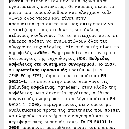
βίντεο
αποτελούν τον κεντρικό άξονα κάθε
εγκατάστασης ασφαλείας. Οι κάμερες είναι τα
μάτια που παρακολουθούν και ελέγχουν κάθε
γωνιά ενός χώρου και είναι στην
πραγματικότητα αυτές που μας επιτρέπουν να
εντοπίζουμε τους εισβολείς και άλλους
πιθανούς κινδύνους. Για το επιτύχουν αυτό, οι
κάμερες πρέπει να ενσωματώνουν όλες τις
σύγχρονες τεχνολογίες. Μία από αυτές είναι το
δημοφιλές «
WDR
». Ενημερωθείτε για τον τρόπο
λειτουργίας της τεχνολογίας WDR!
Βαθμίδες
ασφαλείας στα συστήματα συναγερμού.
Το
1997
,
ο
Ευρωπαϊκός
Οργανισμός
Προτύπων (CEN,
CENELEC ή ETSI) δημοσίευσε το πρότυπο
EN
50131
–
1
, το οποίο στην ουσία εισήγαγε τις
βαθμίδες
ασφαλείας
, “
grades
”, στον κλάδο της
ασφάλειας. Μια δεκαετία αργότερα, ο ίδιος
οργανισμός ενημέρωσε το εν λόγω πρότυπο EN
50131-1: 2006, περιγράφοντας στην ουσία με
αναλυτικότερο τρόπο τις απαιτήσεις που πρέπει
να πληρούν τα συστήματα συναγερμού και οι
περιφερειακές συσκευές τους. Το
EN 50131-1:
2006
παραμένει αμετάβλητο μέχρι και σήμερα,