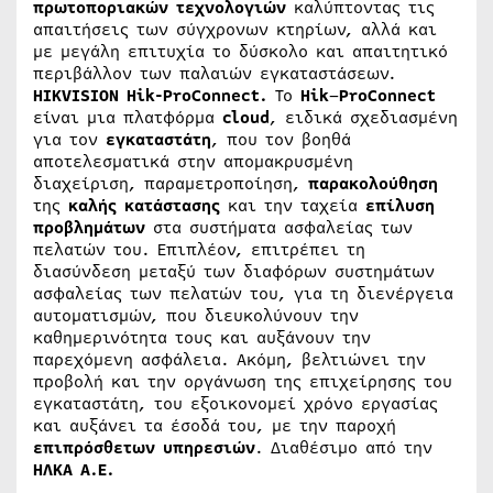
πρωτοποριακών
τεχνολογιών
καλύπτοντας τις
απαιτήσεις των σύγχρονων κτηρίων, αλλά και
με μεγάλη επιτυχία το δύσκολο και απαιτητικό
περιβάλλον των παλαιών εγκαταστάσεων.
HIKVISION Hik-ProConnect.
Το
Hik
–
ProConnect
είναι μια πλατφόρμα
cloud
, ειδικά σχεδιασμένη
για τον
εγκαταστάτη
, που τον βοηθά
αποτελεσματικά στην απομακρυσμένη
διαχείριση, παραμετροποίηση,
παρακολούθηση
της
καλής
κατάστασης
και την ταχεία
επίλυση
προβλημάτων
στα συστήματα ασφαλείας των
πελατών του. Επιπλέον, επιτρέπει τη
διασύνδεση μεταξύ των διαφόρων συστημάτων
ασφαλείας των πελατών του, για τη διενέργεια
αυτοματισμών, που διευκολύνουν την
καθημερινότητα τους και αυξάνουν την
παρεχόμενη ασφάλεια. Ακόμη, βελτιώνει την
προβολή και την οργάνωση της επιχείρησης του
εγκαταστάτη, του εξοικονομεί χρόνο εργασίας
και αυξάνει τα έσοδά του, με την παροχή
επιπρόσθετων
υπηρεσιών
. Διαθέσιμο από την
ΗΛΚΑ Α.Ε.