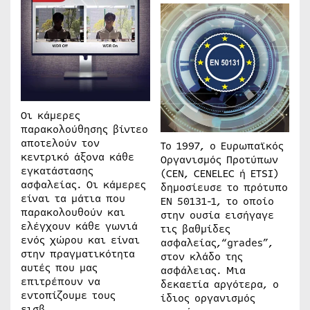
Οι κάμερες
παρακολούθησης βίντεο
αποτελούν τον
Το 1997, ο Ευρωπαϊκός
κεντρικό άξονα κάθε
Οργανισμός Προτύπων
εγκατάστασης
(CEN, CENELEC ή ETSI)
ασφαλείας. Οι κάμερες
δημοσίευσε το πρότυπο
είναι τα μάτια που
EN 50131-1, το οποίο
παρακολουθούν και
στην ουσία εισήγαγε
ελέγχουν κάθε γωνιά
τις βαθμίδες
ενός χώρου και είναι
ασφαλείας,“grades”,
στην πραγματικότητα
στον κλάδο της
αυτές που μας
ασφάλειας. Μια
επιτρέπουν να
δεκαετία αργότερα, ο
εντοπίζουμε τους
ίδιος οργανισμός
εισβ…