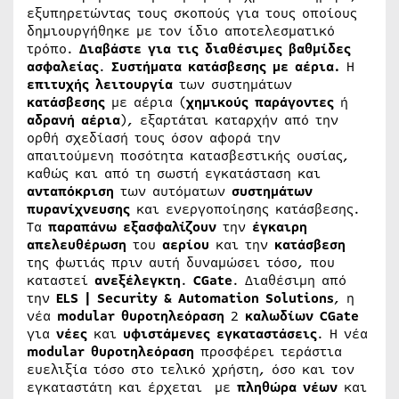
εξυπηρετώντας τους σκοπούς για τους οποίους
δημιουργήθηκε με τον ίδιο αποτελεσματικό
τρόπο.
Διαβάστε για τις διαθέσιμες βαθμίδες
ασφαλείας
.
Συστήματα κατάσβεσης με αέρια.
Η
επιτυχής
λειτουργία
των συστημάτων
κατάσβεσης
με αέρια (
χημικούς
παράγοντες
ή
αδρανή
αέρια
), εξαρτάται καταρχήν από την
ορθή σχεδίασή τους όσον αφορά την
απαιτούμενη ποσότητα κατασβεστικής ουσίας,
καθώς και από τη σωστή εγκατάσταση και
ανταπόκριση
των αυτόματων
συστημάτων
πυρανίχνευσης
και ενεργοποίησης κατάσβεσης.
Τα
παραπάνω
εξασφαλίζουν
την
έγκαιρη
απελευθέρωση
του
αερίου
και την
κατάσβεση
της φωτιάς πριν αυτή δυναμώσει τόσο, που
καταστεί
ανεξέλεγκτη
.
CGate
. Διαθέσιμη από
την
ELS | Security & Automation Solutions
, η
νέα
modular
θυροτηλεόραση
2
καλωδίων
CGate
για
νέες
και
υφιστάμενες
εγκαταστάσεις
. Η νέα
modular
θυροτηλεόραση
προσφέρει τεράστια
ευελιξία τόσο στο τελικό χρήστη, όσο και τον
εγκαταστάτη και έρχεται με
πληθώρα
νέων
και