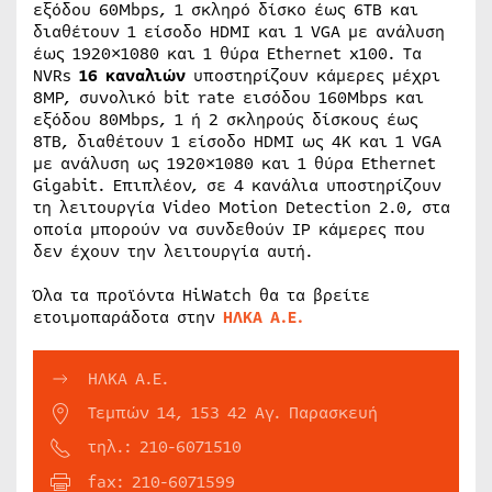
εξόδου 60Μbps, 1 σκληρό δίσκο έως 6TB και
διαθέτουν 1 είσοδο HDMI και 1 VGA με ανάλυση
έως 1920×1080 και 1 θύρα Ethernet x100. Τα
NVRs
16 καναλιών
υποστηρίζουν κάμερες μέχρι
8MP, συνολικό bit rate εισόδου 160Μbps και
εξόδου 80Μbps, 1 ή 2 σκληρούς δίσκους έως
8TB, διαθέτουν 1 είσοδο HDMI ως 4K και 1 VGA
με ανάλυση ως 1920×1080 και 1 θύρα Ethernet
Gigabit. Επιπλέον, σε 4 κανάλια υποστηρίζουν
τη λειτουργία Video Motion Detection 2.0, στα
οποία μπορούν να συνδεθούν IP κάμερες που
δεν έχουν την λειτουργία αυτή.
Όλα τα προϊόντα HiWatch θα τα βρείτε
ετοιμοπαράδοτα στην
ΗΛΚΑ Α.Ε.
ΗΛΚΑ Α.Ε.
Τεμπών 14, 153 42 Αγ. Παρασκευή
τηλ.: 210-6071510
fax: 210-6071599