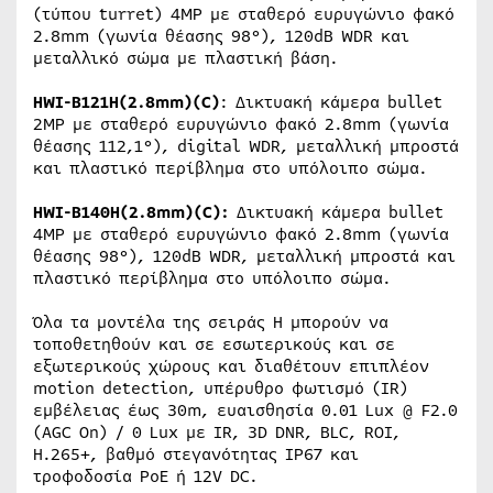
(τύπου turret) 4MP με σταθερό ευρυγώνιο φακό
2.8mm (γωνία θέασης 98°), 120dB WDR και
μεταλλικό σώμα με πλαστική βάση.
HWI-B121H(2.8mm)(C)
: Δικτυακή κάμερα bullet
2MP με σταθερό ευρυγώνιο φακό 2.8mm (γωνία
θέασης 112,1°), digital WDR, μεταλλική μπροστά
και πλαστικό περίβλημα στο υπόλοιπο σώμα.
HWI-B140H(2.8mm)(C):
Δικτυακή κάμερα bullet
4MP με σταθερό ευρυγώνιο φακό 2.8mm (γωνία
θέασης 98°), 120dB WDR, μεταλλική μπροστά και
πλαστικό περίβλημα στο υπόλοιπο σώμα.
Όλα τα μοντέλα της σειράς Η μπορούν να
τοποθετηθούν και σε εσωτερικούς και σε
εξωτερικούς χώρους και διαθέτουν επιπλέον
motion detection, υπέρυθρο φωτισμό (IR)
εμβέλειας έως 30m, ευαισθησία 0.01 Lux @ F2.0
(AGC On) / 0 Lux με IR, 3D DNR, BLC, ROI,
Η.265+, βαθμό στεγανότητας IP67 και
τροφοδοσία PoE ή 12V DC.