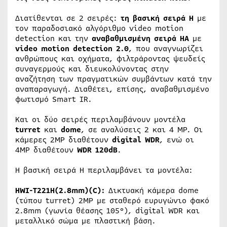
Διατίθενται σε 2 σειρές:
τη βασική σειρά H
με
τον παραδοσιακό αλγόριθμο video motion
detection και την
αναβαθμισμένη σειρά HA
με
video motion detection 2.0
, που αναγνωρίζει
ανθρώπους και οχήματα, φιλτράροντας ψευδείς
συναγερμούς και διευκολύνοντας στην
αναζήτηση των πραγματικών συμβάντων κατά την
αναπαραγωγή. Διαθέτει, επίσης, αναβαθμισμένο
φωτισμό Smart IR.
Και οι δύο σειρές περιλαμβάνουν μοντέλα
turret
και
dome
, σε αναλύσεις 2 και 4 MP. Οι
κάμερες 2MP διαθέτουν
digital WDR
, ενώ οι
4MP διαθέτουν
WDR 120dB
.
H βασική σειρά H περιλαμβάνει τα μοντέλα:
HWI-T221H(2.8mm)(C):
Δικτυακή κάμερα dome
(τύπου turret) 2MP με σταθερό ευρυγώνιο φακό
2.8mm (γωνία θέασης 105°), digital WDR και
μεταλλικό σώμα με πλαστική βάση.