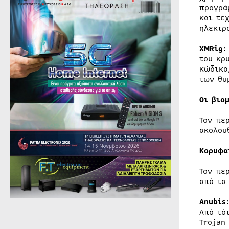
προγρά
και τε
ηλεκτρ
XMRig
:
του κρ
κώδικα
των θυ
Οι βιο
Τον πε
ακολου
Κορυφα
Τον πε
από τ
Anubis
Από τό
Trojan