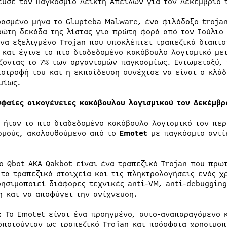
ευσε τον Παγκόσμιο Δείκτη Απειλών για τον Δεκέμβριο 
ρασμένο μήνα το Glupteba Malware, ένα φιλόδοξο troja
ρώτη δεκάδα της λίστας για πρώτη φορά από τον Ιούλιο 
ένα εξελιγμένο Trojan που υποκλέπτει τραπεζικά διαπισ
 και έγινε το πιο διαδεδομένο κακόβουλο λογισμικό με
ζοντας το 7% των οργανισμών παγκοσμίως. Εντωμεταξύ, 
ιστροφή του και η εκπαίδευση συνέχισε να είναι ο κλάδ
μίως.
υφαίες οικογένειες κακόβουλου λογισμικού τον Δεκέμβρ
ήταν το πιο διαδεδομένο κακόβουλο λογισμικό τον περ
σμούς, ακολουθούμενο από το
Emotet
με παγκόσμιο αντί
Το Qbot AKA Qakbot είναι ένα τραπεζικό Trojan που πρω
 τα τραπεζικά στοιχεία και τις πληκτρολογήσεις ενός χ
ρησιμοποιεί διάφορες τεχνικές anti-VM, anti-debugging
η και να αποφύγει την ανίχνευση
.
: Το Emotet είναι ένα προηγμένο, αυτο-αναπαραγόμενο 
οποιούνταν ως τραπεζικό Trojan και πρόσφατα χρησιμοπ