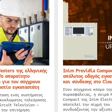
Testers της ελληνικής
Inim Previdia Compac
Το απαραίτητο
απόλυτος οδηγός εγκα
 για τον σύγχρονο
και σύνδεσης στο Clo
ατία εγκαταστάτη
Στον σύγχρονο κόσμο τη
πυρασφάλειας, η σειρά 
ταση ενός συστήματος
Compact της Inim Elect
 κυκλώματος τηλεόρασης
αποτελεί την αιχμή του 
ircuit Television –
συνδυάζοντας την αξιοπι
 την επιτήρηση