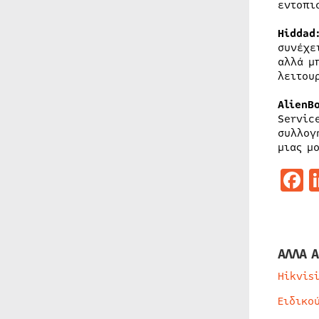
εντοπι
Hiddad
συνέχε
αλλά μ
λειτου
AlienB
Servic
συλλογ
μιας μ
F
ΑΛΛΑ Α
Hikvis
Ειδικο