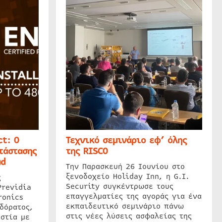
t: Ο
Τεχνικό σεμινάριο εφ’ όλης
τάστασης
της RISCO
ud
Την Παρασκευή 26 Ιουνίου στο
ξενοδοχείο Holiday Inn, η G.I.
ς
Security συγκέντρωσε τους
Previdia
επαγγελματίες της αγοράς για ένα
ronics
εκπαιδευτικό σεμινάριο πάνω
δόρατος,
στις νέες λύσεις ασφαλείας της
στία με