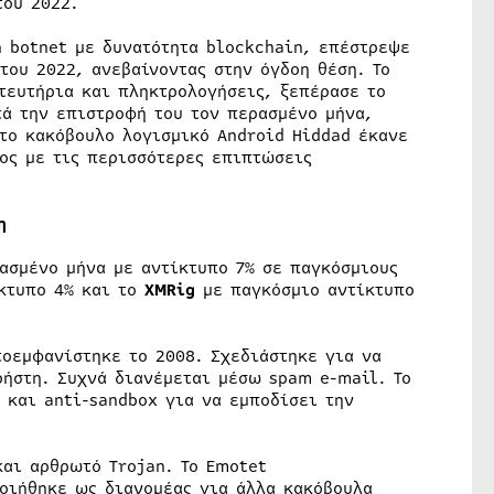
του 2022.
n botnet με δυνατότητα blockchain, επέστρεψε
του 2022, ανεβαίνοντας στην όγδοη θέση. Το
τευτήρια και πληκτρολογήσεις, ξεπέρασε το
τά την επιστροφή του τον περασμένο μήνα,
το κακόβουλο λογισμικό Android Hiddad έκανε
ος με τις περισσότερες επιπτώσεις
η
ασμένο μήνα με αντίκτυπο 7% σε παγκόσμιους
κτυπο 4% και το
XMRig
με παγκόσμιο αντίκτυπο
τοεμφανίστηκε το 2008. Σχεδιάστηκε για να
ρήστη. Συχνά διανέμεται μέσω spam e-mail. Το
 και anti-sandbox για να εμποδίσει την
και αρθρωτό Trojan. Το Emotet
οιήθηκε ως διανομέας για άλλα κακόβουλα