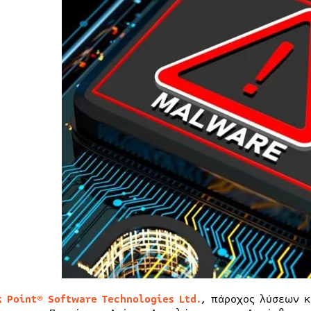
k
Point
®
Software
Technologies
Ltd
.
, πάροχος λύσεων κ