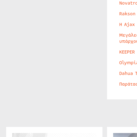
Novatr
Rakson
Η Ajax
Μεγάλε
υπάρχο
KEEPER
Olympi
Dahua 
Παράτα