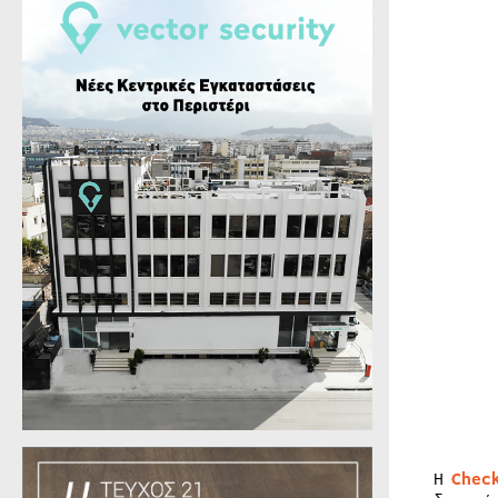
Η
Chec