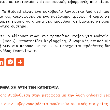
στεί σε εκατοντάδες διαφορετικές εφαρμογές που είναι 
:
Το Hiddad είναι ένα κακόβουλο λογισμικό Android που
ια τις κυκλοφορεί σε ένα κατάστημα τρίτων. Η κύρια λε
πορεί επίσης να αποκτήσει πρόσβαση σε βασικές λεπτομ
ργικό σύστημα.
ot:
Το AlienBot είναι ένα τραπεζικό Trojan για Android
e (MaaS). Υποστηρίζει keylogging, δυναμικές επικαλύψ
ή SMS για παράκαμψη του 2FA. Παρέχονται πρόσθετες δυ
ονάδας TeamViewer.
acebook
LinkedIn
Messenger
Μοιραστείτε
ΡΘΡΑ ΣΕ ΑΥΤΗ ΤΗΝ ΚΑΤΗΓΟΡΙΑ
ion: Αναβάθμιση στην μεταφορά με την λύση Onboard Sec
ύς στην κυβερνοασφάλεια αναζητούν οι μισές εταιρείες