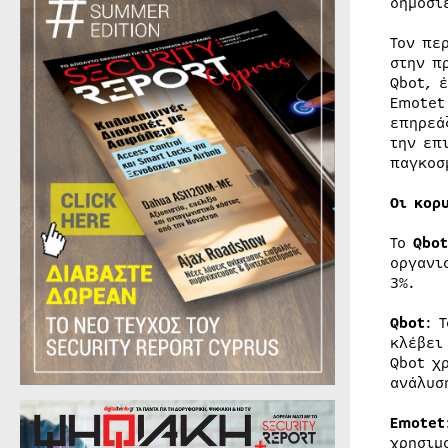
δημοσί
Τον πε
στην π
Qbot, 
Emotet
επηρεά
την επ
παγκοσ
Οι κορ
Το
Qbot
οργανι
3%.
Qbot
: 
κλέβει
Qbot χ
ανάλυσ
E
motet
χρησιμ