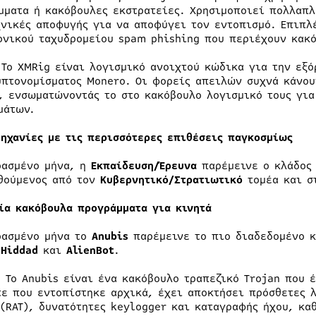
μματα ή κακόβουλες εκστρατείες. Χρησιμοποιεί πολλαπλ
χνικές αποφυγής για να αποφύγει τον εντοπισμό. Επιπλ
ονικού ταχυδρομείου spam phishing που περιέχουν κακό
 Το XMRig είναι λογισμικό ανοιχτού κώδικα για την εξό
υπτονομίσματος Monero. Οι φορείς απειλών συχνά κάνου
, ενσωματώνοντάς το στο κακόβουλο λογισμικό τους για
μάτων.
μηχανίες με τις περισσότερες επιθέσεις παγκοσμίως
ρασμένο μήνα, η
Εκπαίδευση/Έρευνα
παρέμεινε ο κλάδος 
θούμενος από τον
Κυβερνητικό/Στρατιωτικό
τομέα και σ
ία κακόβουλα προγράμματα για κινητά
ρασμένο μήνα το
Anubis
παρέμεινε το πιο διαδεδομένο κ
α
Hiddad
και
AlienBot
.
: Το Anubis είναι ένα κακόβουλο τραπεζικό Trojan που 
τε που εντοπίστηκε αρχικά, έχει αποκτήσει πρόσθετες 
 (RAT), δυνατότητες keylogger και καταγραφής ήχου, κα