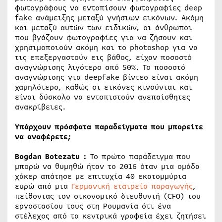
φωτογράφους να εντοπίσουν φωτογραφίες deep
fake ανάμειξης μεταξύ γνήσιων εικόνων. Ακόμη
και μεταξύ αυτών των ειδικών, οι άνθρωποι
που βγάζουν φωτογραφίες για να ζήσουν και
χρησιμοποιούν ακόμη και το photoshop για να
τις επεξεργαστούν εις βάθος, είχαν ποσοστό
αναγνώρισης λιγότερο από 50%. Το ποσοστό
αναγνώρισης για deepfake βίντεο είναι ακόμη
χαμηλότερο, καθώς οι εικόνες κινούνται και
είναι δύσκολο να εντοπιστούν ανεπαίσθητες
ανακρίβειες.
Υπάρχουν πρόσφατα παραδείγματα που μπορείτε
να αναφέρετε;
Bogdan Botezatu :
Το πρώτο παράδειγμα που
μπορώ να θυμηθώ ήταν το 2016 όταν μια ομάδα
χάκερ απάτησε με επιτυχία 40 εκατομμύρια
ευρώ από μια
Γερμανική εταιρεία παραγωγής
,
πείθοντας τον οικονομικό διευθυντή (CFO) του
εργοστασίου τους στη Ρουμανία ότι ένα
στέλεχος από τα κεντρικά γραφεία έχει ζητήσει