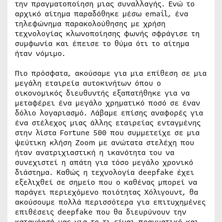
την πραγματοποίηση μιας συναλλαγής. Ενώ το
αρχικό αίτημα παραδόθηκε μέσω email, ένα
τηλεφώνημα παρακολούθησης με χρήση
τεχνολογίας κλωνοποίησης φωνής σφράγισε τη
συμφωνία και έπεισε το θύμα ότι το αίτημα
ήταν νόμιμο.
Πιο πρόσφατα, ακούσαμε για μια επίθεση σε μια
μεγάλη εταιρεία αυτοκινήτων όπου ο
οικονομικός διευθυντής εξαπατήθηκε για να
μεταφέρει ένα μεγάλο χρηματικό ποσό σε έναν
δόλιο λογαριασμό. Λάβαμε επίσης αναφορές για
ένα στέλεχος μιας άλλης εταιρείας ενταγμένης
στην λίστα Fortune 500 που συμμετείχε σε μια
ψεύτικη κλήση Zoom με ανώτατα στελέχη που
ήταν ανατριχιαστική η ικανότητα του να
συνεχιστεί η απάτη για τόσο μεγάλο χρονικό
διάστημα. Καθώς η τεχνολογία deepfake έχει
εξελιχθεί σε σημείο που ο καθένας μπορεί να
παράγει περιεχόμενο ποιότητας Χόλιγουντ, θα
ακούσουμε πολλά περισσότερα για επιτυχημένες
επιθέσεις deepfake που θα διευρύνουν την
κατανόησή μας για το τι είναι πραγματικό και