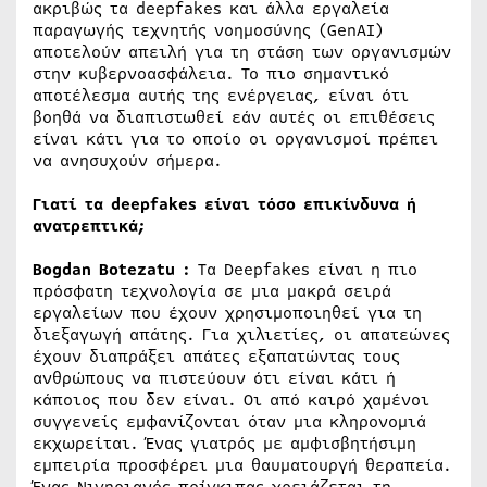
ακριβώς τα deepfakes και άλλα εργαλεία
παραγωγής τεχνητής νοημοσύνης (GenAI)
αποτελούν απειλή για τη στάση των οργανισμών
στην κυβερνοασφάλεια. Το πιο σημαντικό
αποτέλεσμα αυτής της ενέργειας, είναι ότι
βοηθά να διαπιστωθεί εάν αυτές οι επιθέσεις
είναι κάτι για το οποίο οι οργανισμοί πρέπει
να ανησυχούν σήμερα.
Γιατί τα deepfakes είναι τόσο επικίνδυνα ή
ανατρεπτικά;
Bogdan Botezatu :
Τα Deepfakes είναι η πιο
πρόσφατη τεχνολογία σε μια μακρά σειρά
εργαλείων που έχουν χρησιμοποιηθεί για τη
διεξαγωγή απάτης. Για χιλιετίες, οι απατεώνες
έχουν διαπράξει απάτες εξαπατώντας τους
ανθρώπους να πιστεύουν ότι είναι κάτι ή
κάποιος που δεν είναι. Οι από καιρό χαμένοι
συγγενείς εμφανίζονται όταν μια κληρονομιά
εκχωρείται. Ένας γιατρός με αμφισβητήσιμη
εμπειρία προσφέρει μια θαυματουργή θεραπεία.
Ένας Νιγηριανός πρίγκιπας χρειάζεται τη