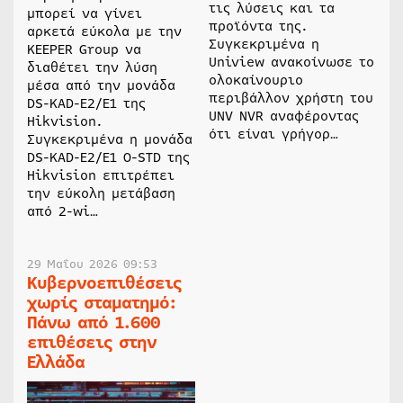
τις λύσεις και τα
μπορεί να γίνει
προϊόντα της.
αρκετά εύκολα με την
Συγκεκριμένα η
KEEPER Group να
Uniview ανακοίνωσε το
διαθέτει την λύση
ολοκαίνουριο
μέσα από την μονάδα
περιβάλλον χρήστη του
DS-KAD-E2/E1 της
UNV NVR αναφέροντας
Hikvision.
ότι είναι γρήγορ…
Συγκεκριμένα η μονάδα
DS-KAD-E2/E1 O-STD της
Hikvision επιτρέπει
την εύκολη μετάβαση
από 2-wi…
29 Μαΐου 2026 09:53
Κυβερνοεπιθέσεις
χωρίς σταματημό:
Πάνω από 1.600
επιθέσεις στην
Ελλάδα