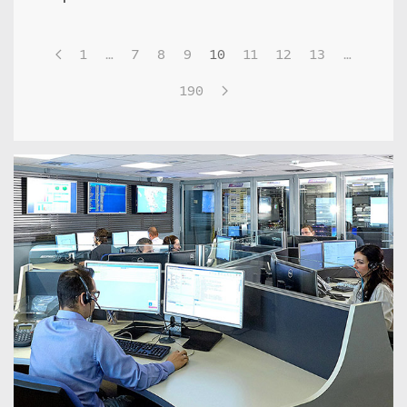
1
…
7
8
9
10
11
12
13
…
190