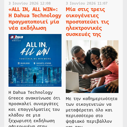
3 Ιουνίου 2026 12:08
3 Ιουνίου 2026 11:07
«ALL IN, ALL WIN»:
Μία στις τρεις
Η Dahua Technology
οικογένειες
πραγματοποιεί μία
προστατεύει τις
νέα εκδήλωση
ηλεκτρονικές
συσκευές της
Η Dahua Technology
Greece ανακοίνωσε ότι
Με την καθημερινότητα
προσκαλεί συνεργάτες
των οικογενειών να
και επαγγελματίες του
μεταφέρεται όλο και
κλάδου σε μια
περισσότερο στο
ξεχωριστή εκδήλωση
ψηφιακό περιβάλλον
αφιερωμένη στην