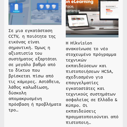
Σε μια εγκατάσταση
CCTV, η ποιότητα της
εικόνας είναι
Η Hikvision
σημαντική. Όμως η
ανακοίνωσε το νέο
αξιοπιστία του
στοχευμένο πρόγραμμα
συστήματος εξαρτάται
τεχνικών
σε μεγάλο βαθμό από
εκπαιδεύσεων και
το δίκτυο που
πιστοποιήσεων HCSA,
βρίσκεται πίσω από
σχεδιασμένο για
τις κάμερες. Αστάθεια,
επαγγελματίες
λάθος καλωδίωση,
εγκαταστάτες και
δύσκολη
τεχνικούς συστημάτων
απομακρυσμένη
ασφαλείας σε Ελλάδα &
πρόσβαση ή προβλήματα
Κύπρο. Οι
τρο…
εκπαιδεύσεις
πραγματοποιούνται από
πιστοποιη…