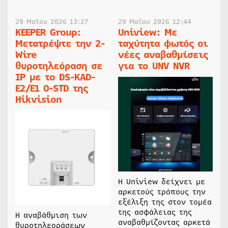
29 Μαΐου 2026 13:27
29 Μαΐου 2026 12:44
KEEPER Group:
Uniview: Με
Μετατρέψτε την 2-
ταχύτητα φωτός οι
Wire
νέες αναβαθμίσεις
θυροτηλεόραση σε
για το UNV NVR
IP με το DS-KAD-
E2/E1 O-STD της
Hikvision
Η Uniview δείχνει με
αρκετούς τρόπους την
εξέλιξη της στον τομέα
της ασφάλειας της
Η αναβάθμιση των
αναβαθμίζοντας αρκετά
θυροτηλεοράσεων