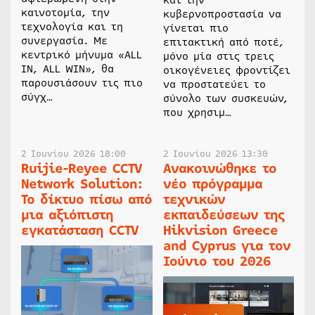
και την
καινοτομία, την
κυβερνοπροστασία να
τεχνολογία και τη
γίνεται πιο
συνεργασία. Με
επιτακτική από ποτέ,
κεντρικό μήνυμα «ALL
μόνο μία στις τρεις
IN, ALL WIN», θα
οικογένειες φροντίζει
παρουσιάσουν τις πιο
να προστατεύει το
σύγχ…
σύνολο των συσκευών,
που χρησιμ…
2 Ιουνίου 2026 18:00
2 Ιουνίου 2026 13:30
Ruijie-Reyee CCTV
Ανακοινώθηκε το
Network Solution:
νέο πρόγραμμα
Το δίκτυο πίσω από
τεχνικών
μια αξιόπιστη
εκπαιδεύσεων της
εγκατάσταση CCTV
Hikvision Greece
and Cyprus για τον
Ιούνιο του 2026