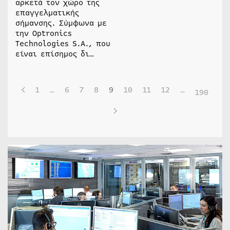
αρκετά τον χώρο της
επαγγελματικής
σήμανσης. Σύμφωνα με
την Optronics
Technologies S.A., που
είναι επίσημος δι…
1
…
6
7
8
9
10
11
12
…
190