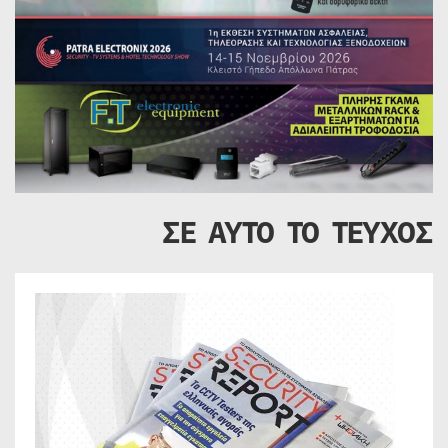
ΣΕ ΑΥΤΟ ΤΟ ΤΕΥΧΟΣ