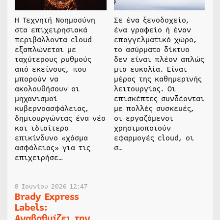
Η Τεχνητή Νοημοσύνη
Σε ένα ξενοδοχείο,
στα επιχειρησιακά
ένα γραφείο ή έναν
περιβάλλοντα cloud
επαγγελματικό χώρο,
εξαπλώνεται με
το ασύρματο δίκτυο
ταχύτερους ρυθμούς
δεν είναι πλέον απλώς
από εκείνους, που
μια ευκολία. Είναι
μπορούν να
μέρος της καθημερινής
ακολουθήσουν οι
λειτουργίας. Οι
μηχανισμοί
επισκέπτες συνδέονται
κυβερνοασφάλειας,
με πολλές συσκευές,
δημιουργώντας ένα νέο
οι εργαζόμενοι
και ιδιαίτερα
χρησιμοποιούν
επικίνδυνο «χάσμα
εφαρμογές cloud, οι
ασφάλειας» για τις
σ…
επιχειρήσε…
8 Ιουνίου 2026 12:47
Brady Express
Labels:
Αναβαθμίζει την