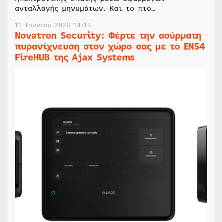
ανταλλαγής μηνυμάτων. Και το πιο…
11 Ιουνίου 2026 14:15
Novatron Security: Φέρτε την ασύρματη
πυρανίχνευση στον χώρο σας με το EN54
FireHUB της Ajax Systems