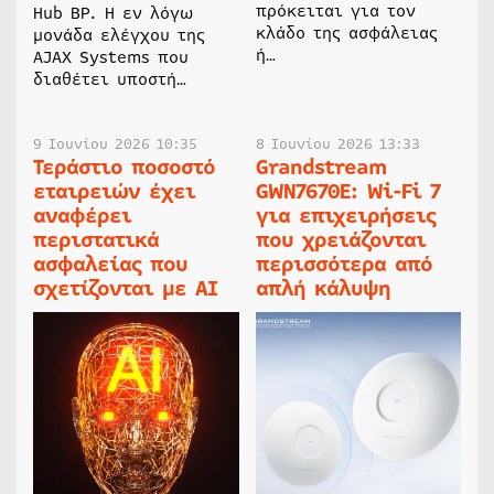
πρόκειται για τον
Hub BP. Η εν λόγω
κλάδο της ασφάλειας
μονάδα ελέγχου της
ή…
AJAX Systems που
διαθέτει υποστή…
9 Ιουνίου 2026 10:35
8 Ιουνίου 2026 13:33
Τεράστιο ποσοστό
Grandstream
εταιρειών έχει
GWN7670E: Wi-Fi 7
αναφέρει
για επιχειρήσεις
περιστατικά
που χρειάζονται
ασφαλείας που
περισσότερα από
σχετίζονται με AI
απλή κάλυψη