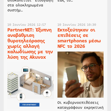
αποκαλείται “Εισαγωγή
έως το…
στα ολοκληρωμένα
συστήμ…
10 Ιουνίου 2026 12:57
10 Ιουνίου 2026 10:30
PartnerNET: Έξυπνη
Εκτοξεύτηκαν οι
αναβάθμιση
επιθέσεις σε
θυροτηλεόρασης
smartphones μέσω
χωρίς αλλαγή
NFC το 2026
καλωδίωσης με την
λύση της Akuvox
Οι κυβερνοεπιθέσεις
καταγράφουν εκρηκτική