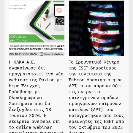
Η ΗΛΚΑ Α.Ε.
Το Ερευνητικό Κέντρο
ανακοίνωσε ότι
της ESET δημοσίευσε
πραγματοποιεί ένα νέο
την τελευταία της
webinar της Paxton με
Έκθεση Δραστηριότητας
θέμα Έλεγχος
APT, όπου παρουσιάζει
Πρόσβασης με
τις ενέργειες
Ολοκληρωμένα
επιλεγμένων ομάδων
Συστήματα που θα
προηγμένων επίμονων
διεξαχθεί στις 18
απειλών (APT) που
Ιουνίου 2026. Η
καταγράφηκαν από τους
εταιρεία ανέφερε ότι
ερευνητές της ESET από
το online Webinar
τον Οκτώβριο του 2025