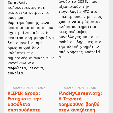
άνοδο το 2026, που
Σε πολλές
αξιοποιούν την
πολυκατοικίες και
τεχνολογία NFC στα
οικιστικά κτίρια, το
smartphones, με τους
σύστημα
χάκερ να στρέφονται
θυροτηλεόρασης είναι
πλέον συστηματικά
ένα από τα σημεία που
στις ανέπαφες
έχει μείνει πίσω. Η
συναλλαγές και στις
εγκατάσταση μπορεί να
mobile πληρωμές για
λειτουργεί ακόμη,
την κλοπή χρημάτων
όμως συχνά δεν
από χρήστες Android
καλύπτει τις
σ…
σημερινές ανάγκες των
κατοίκων για
ασφάλεια, εικόνα,
ευκολία…
9 Ιουνίου 2026 14:02
9 Ιουνίου 2026 12:40
KEEPER Group:
FindMyCareer.org:
Ενισχύστε την
Η Τεχνητή
ασφάλεια
Νοημοσύνη βοηθά
οποιουδήποτε
στην αναζήτηση