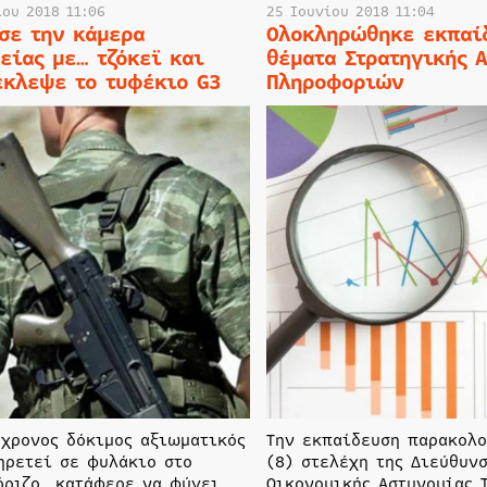
ίου 2018 11:06
25 Ιουνίου 2018 11:04
σε την κάμερα
Ολοκληρώθηκε εκπαί
είας με… τζόκεϊ και
θέματα Στρατηγικής 
έκλεψε το τυφέκιο G3
Πληροφοριών
2χρονος δόκιμος αξιωματικός
Την εκπαίδευση παρακολ
ηρετεί σε φυλάκιο στο
(8) στελέχη της Διεύθυν
όριζο, κατάφερε να φύγει
Οικονομικής Αστυνομίας 