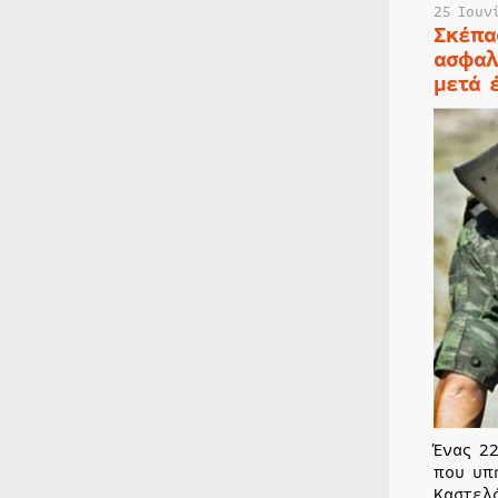
25 Ιουν
Σκέπα
ασφαλ
μετά 
Ένας 2
που υπ
Καστελ