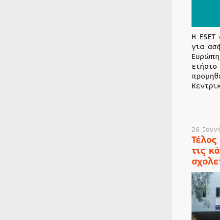
Η ESET
για ασ
Ευρώπη
ετήσιο
προμηθ
Κεντρι
26 Ιουν
Τέλος
τις κ
σχολε