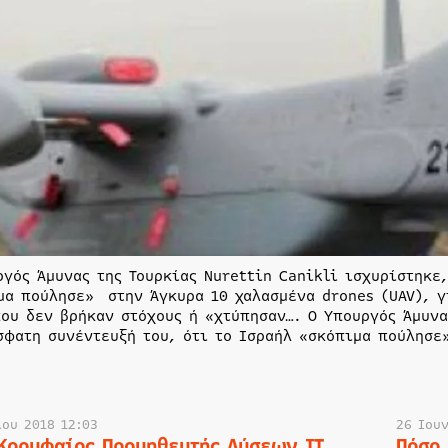
ργός Άμυνας της Τουρκίας Nurettin Canikli ισχυρίστηκε
μα πούλησε» στην Άγκυρα 10 χαλασμένα drones (UAV), γ
που δεν βρήκαν στόχους ή «χτύπησαν…. Ο Υπουργός Άμυνα
σφατη συνέντευξή του, ότι το Ισραήλ «σκόπιμα πούλησε
ίου 2018 12:03
26 Ιου
 Κορυφαίος Προμηθευτής Λύσεων IT
Πόσο 