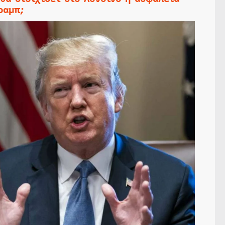
ραμπ;