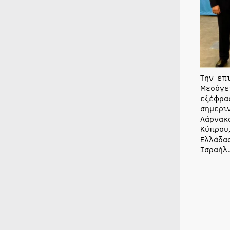
Την επ
Μεσόγε
εξέφρα
σημερι
Λάρνακ
Κύπρου
Ελλάδα
Ισραήλ