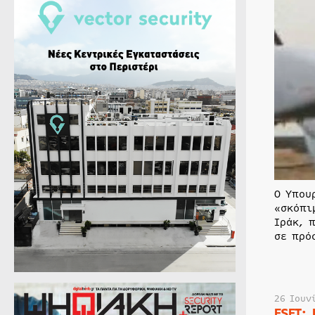
Ο Υπου
«σκόπι
Ιράκ, 
σε πρό
26 Ιουν
ESET: