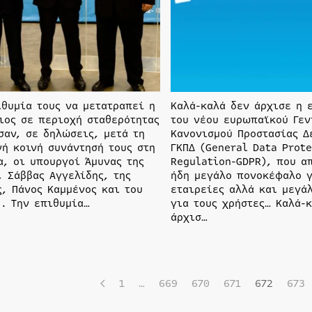
ιθυμία τους να μετατραπεί η
Καλά-καλά δεν άρχισε η 
ιος σε περιοχή σταθερότητας
του νέου ευρωπαϊκού Γεν
σαν, σε δηλώσεις, μετά τη
Κανονισμού Προστασίας Δ
νή κοινή συνάντησή τους στη
ΓΚΠΔ (General Data Prot
α, οι υπουργοί Άμυνας της
Regulation-GDPR), που α
, Σάββας Αγγελίδης, της
ήδη μεγάλο πονοκέφαλο 
ς, Πάνος Καμμένος και του
εταιρείες αλλά και μεγά
.. Την επιθυμία…
για τους χρήστες… Καλά-
άρχισ…
1
…
669
670
671
672
673