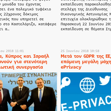
ν μονάδα του έχοντας
εκπαίδευση παρακολούθησ
σει ένα πολεμικό τυφέκιο
στελέχη της Διεύθυνσης
ας 22χρονος δόκιμος
Οικονομικής Αστυνομίας 
τικός που υπηρετεί σε
επιτυχία ολοκληρώθηκε 
ο στο Καστελόριζο, κατάφερε
Παρασκευή 22 Ιουνίου 20
ει α…
εκπαίδευση σε θέματα Στ
ίου 2018 11:01
25 Ιουνίου 2018 10:58
α, Κύπρος και Ισραήλ
Μετά τον GDPR της ΕΕ
νούν για στενότερη
επόμενη μεγάλη μάχη
ιωτική συνεργασία
ePrivacy