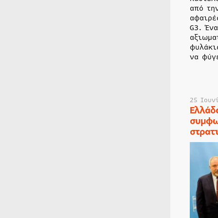
από τη
αφαιρέ
G3. Έν
αξιωμα
φυλάκι
να φύγ
25 Ιουν
Ελλάδ
συμφω
στρατ