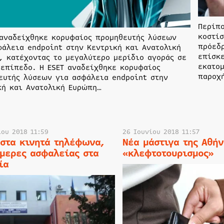
Περίπο
κοστίσ
 αναδείχθηκε κορυφαίος προμηθευτής λύσεων
πρόεδρ
φάλεια endpoint στην Κεντρική και Ανατολική
επίσκ
, κατέχοντας το μεγαλύτερο μερίδιο αγοράς σε
εκατομ
 επίπεδο. Η ESET αναδείχθηκε κορυφαίος
παροχ
ευτής λύσεων για ασφάλεια endpoint στην
κή και Ανατολική Ευρώπη…
ίου 2018 11:59
26 Ιουνίου 2018 11:57
 στα κινητά τηλέφωνα,
Νέα μάστιγα της Αθήν
άμερες ασφαλείας στα
«κλεφτοτουρισμος»
ία