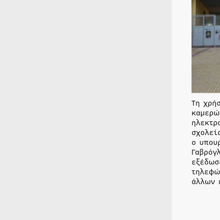
Τη χρή
καμερώ
ηλεκτρ
σχολεί
ο υπου
Γαβρόγ
εξέδωσ
τηλεφώ
άλλων 