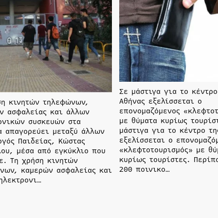
Σε μάστιγα για το κέντρο
Αθήνας εξελίσσεται ο
ση κινητών τηλεφώνων,
επονομαζόμενος «κλεφτο
ν ασφαλείας και άλλων
με θύματα κυρίως τουρίσ
ονικών συσκευών στα
μάστιγα για το κέντρο τη
α απαγορεύει μεταξύ άλλων
εξελίσσεται ο επονομαζό
ργός Παιδείας, Κώστας
«κλεφτοτουρισμός» με θύ
λου, μέσα από εγκύκλιο που
κυρίως τουρίστες. Περίπ
ε. Τη χρήση κινητών
200 ποινικο…
νων, καμερών ασφαλείας και
ηλεκτρονι…