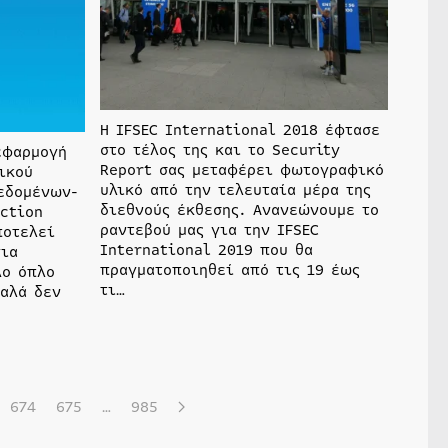
Η IFSEC International 2018 έφτασε
στο τέλος της και το Security
εφαρμογή
Report σας μεταφέρει φωτογραφικό
ικού
υλικό από την τελευταία μέρα της
εδομένων-
διεθνούς έκθεσης. Ανανεώνουμε το
ection
ραντεβού μας για την IFSEC
ποτελεί
International 2019 που θα
για
πραγματοποιηθεί από τις 19 έως
λο όπλο
τι…
καλά δεν
674
675
…
985