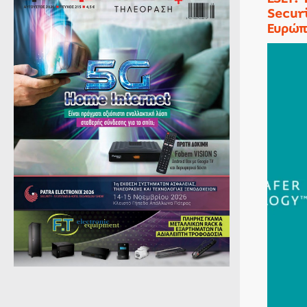
Secur
Ευρώπ