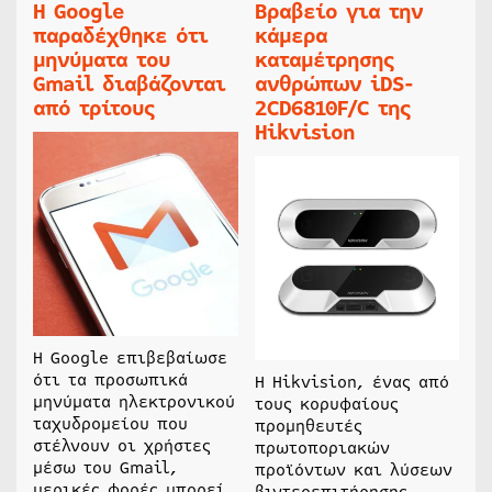
Η Google
Βραβείο για την
παραδέχθηκε ότι
κάμερα
μηνύματα του
καταμέτρησης
Gmail διαβάζονται
ανθρώπων iDS-
από τρίτους
2CD6810F/C της
Hikvision
Η Google επιβεβαίωσε
ότι τα προσωπικά
Η Hikvision, ένας από
μηνύματα ηλεκτρονικού
τους κορυφαίους
ταχυδρομείου που
προμηθευτές
στέλνουν οι χρήστες
πρωτοποριακών
μέσω του Gmail,
προϊόντων και λύσεων
μερικές φορές μπορεί