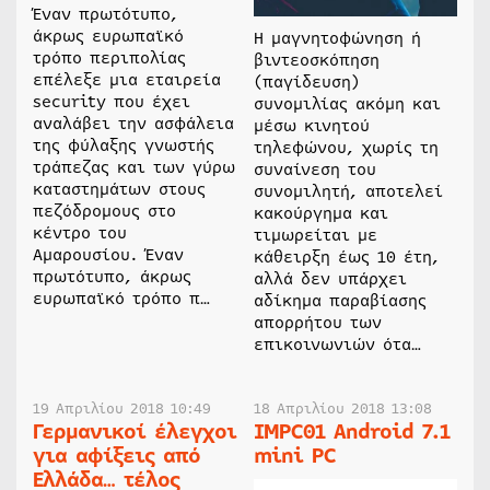
Έναν πρωτότυπο,
άκρως ευρωπαϊκό
Η μαγνητοφώνηση ή
τρόπο περιπολίας
βιντεοσκόπηση
επέλεξε μια εταιρεία
(παγίδευση)
security που έχει
συνομιλίας ακόμη και
αναλάβει την ασφάλεια
μέσω κινητού
της φύλαξης γνωστής
τηλεφώνου, χωρίς τη
τράπεζας και των γύρω
συναίνεση του
καταστημάτων στους
συνομιλητή, αποτελεί
πεζόδρομους στο
κακούργημα και
κέντρο του
τιμωρείται με
Αμαρουσίου. Έναν
κάθειρξη έως 10 έτη,
πρωτότυπο, άκρως
αλλά δεν υπάρχει
ευρωπαϊκό τρόπο π…
αδίκημα παραβίασης
απορρήτου των
επικοινωνιών ότα…
19 Απριλίου 2018 10:49
18 Απριλίου 2018 13:08
Γερμανικοί έλεγχοι
IMPC01 Android 7.1
για αφίξεις από
mini PC
Ελλάδα… τέλος