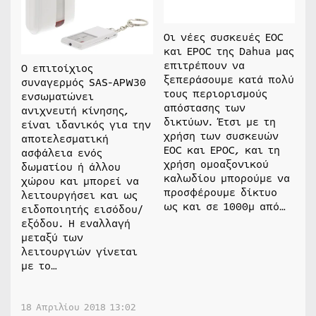
Οι νέες συσκευές EOC
και EPOC της Dahua μας
επιτρέπουν να
Ο επιτοίχιος
ξεπεράσουμε κατά πολύ
συναγερμός SAS-APW30
τους περιορισμούς
ενσωματώνει
απόστασης των
ανιχνευτή κίνησης,
δικτύων. Έτσι με τη
είναι ιδανικός για την
χρήση των συσκευών
αποτελεσματική
EOC και EPOC, και τη
ασφάλεια ενός
χρήση ομοαξονικού
δωματίου ή άλλου
καλωδίου μπορούμε να
χώρου και μπορεί να
προσφέρουμε δίκτυο
λειτουργήσει και ως
ως και σε 1000μ από…
ειδοποιητής εισόδου/
εξόδου. Η εναλλαγή
μεταξύ των
λειτουργιών γίνεται
με το…
18 Απριλίου 2018 13:02