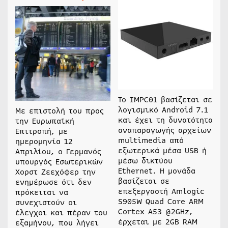
Το IMPC01 βασίζεται σε
λογισμικό Android 7.1
Με επιστολή του προς
και έχει τη δυνατότητα
την Ευρωπαϊκή
αναπαραγωγής αρχείων
Επιτροπή, με
multimedia από
ημερομηνία 12
εξωτερικά μέσα USB ή
Απριλίου, ο Γερμανός
μέσω δικτύου
υπουργός Εσωτερικών
Ethernet. Η μονάδα
Χορστ Ζεεχόφερ την
βασίζεται σε
ενημέρωσε ότι δεν
επεξεργαστή Amlogic
πρόκειται να
S905W Quad Core ARM
συνεχιστούν οι
Cortex A53 @2GHz,
έλεγχοι και πέραν του
έρχεται με 2GB RAM
εξαμήνου, που λήγει