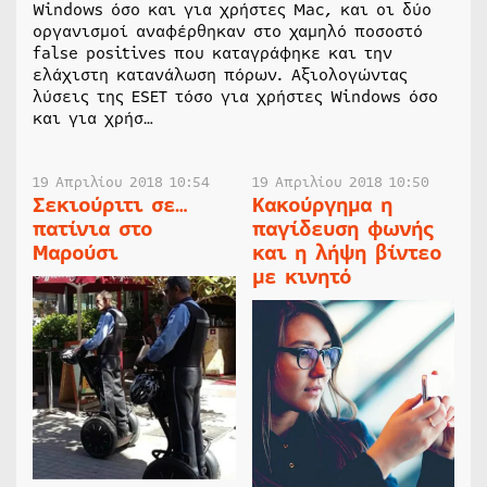
Windows όσο και για χρήστες Mac, και οι δύο
οργανισμοί αναφέρθηκαν στο χαμηλό ποσοστό
false positives που καταγράφηκε και την
ελάχιστη κατανάλωση πόρων. Αξιολογώντας
λύσεις της ESET τόσο για χρήστες Windows όσο
και για χρήσ…
19 Απριλίου 2018 10:54
19 Απριλίου 2018 10:50
Σεκιούριτι σε…
Κακούργημα η
πατίνια στο
παγίδευση φωνής
Μαρούσι
και η λήψη βίντεο
με κινητό