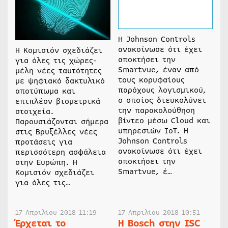
Η Johnson Controls
ανακοίνωσε ότι έχει
Η Κομισιόν σχεδιάζει
αποκτήσει την
για όλες τις χώρες-
Smartvue, έναν από
μέλη νέες ταυτότητες
τους κορυφαίους
με ψηφιακό δακτυλικό
παρόχους λογισμικού,
αποτύπωμα και
ο οποίος διευκολύνει
επιπλέον βιομετρικά
την παρακολούθηση
στοιχεία.
βίντεο μέσω Cloud και
Παρουσιάζονται σήμερα
υπηρεσιών IoT. Η
στις Βρυξέλλες νέες
Johnson Controls
προτάσεις για
ανακοίνωσε ότι έχει
περισσότερη ασφάλεια
αποκτήσει την
στην Ευρώπη. Η
Smartvue, έ…
Κομισιόν σχεδιάζει
για όλες τις…
17 Απριλίου 2018 11:19
17 Απριλίου 2018 10:51
Έρχεται το
Η Bosch στην ISC