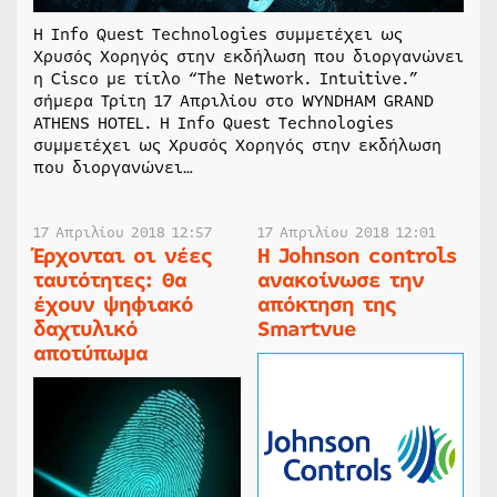
Η Ιnfo Quest Technologies συμμετέχει ως
Χρυσός Χορηγός στην εκδήλωση που διοργανώνει
η Cisco με τίτλο “The Network. Intuitive.”
σήμερα Τρίτη 17 Απριλίου στο WYNDHAM GRAND
ATHENS HOTEL. Η Ιnfo Quest Technologies
συμμετέχει ως Χρυσός Χορηγός στην εκδήλωση
που διοργανώνει…
17 Απριλίου 2018 12:57
17 Απριλίου 2018 12:01
Έρχονται οι νέες
Η Johnson controls
ταυτότητες: Θα
ανακοίνωσε την
έχουν ψηφιακό
απόκτηση της
δαχτυλικό
Smartvue
αποτύπωμα