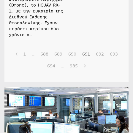
(Drone), το HCUAV RX-
1, με την ευκαιρία της
Διεθνού Εκθεσης
Θεσσαλονίκης. Εχουν
περάσει περίπου δύο
χρόνια α…
1
…
688
689
690
691
692
693
694
…
985