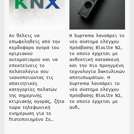
Αν θέλεις να
Η Suprema λανσάρει το
επωφεληθείς από την
νέο σύστημα ελέγχου
κερδοφόρα αγορά του
πρόσβασης BioLite N2,
κριριακού
το οποίο έρχεται με
αυτοματισμού και να
ανθεκτική κατασκευή
επεκτείνεις το
και την πιο προηγμένη
πελατολόγιο σου
τεχνολογία δακτυλικών
ικανοποιώντας τις
αποτυπωμάτων. Η
απαιτητικές
Suprema λανσάρει το
κατηγορίες πελατών
νέο σύστημα ελέγχου
της σημερινής
πρόσβασης BioLite N2,
κτιριακής αγοράς, ζήτα
το οποίο έρχεται με
τώρα τηλεφωνική
ανθ…
ενημέρωση για το
Πιστοποιημένο Σε…