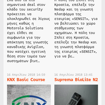
σημαντικά deal στον
Κροατία, επέλεξε την
κλάδο του security
Nedap και τη γνωστή
πρόκειται να
πλατφόρμα της
ολοκληρωθεί σε λίγους
εταιρίας «SENSIT», για
μήνες καθώς η
να βελτιώσει το χώρο
Motorola Solutions
στάθμευσης των
έχει έλθει σε
οχημάτων. Η πόλη του
συμφωνία για την
Σπλιτ στη Κροατία,
απόκτηση της γνωστής
επέλεξε την Nedap και
καναδικής Avigilon,
τη γνωστή πλατφόρμα
που κατέχει ηγετική
της εταιρίας «SENSIT»,
θέση στον τομέα των
για να βε…
συστημάτων βιντ…
16 Απριλίου 2018 14:50
16 Απριλίου 2018 13:45
KNX Basic Course
Suprema BioLite N2