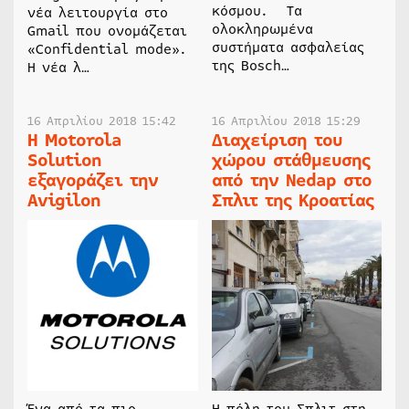
κόσμου. Τα
νέα λειτουργία στο
ολοκληρωμένα
Gmail που ονομάζεται
συστήματα ασφαλείας
«Confidential mode».
της Bosch…
Η νέα λ…
16 Απριλίου 2018 15:42
16 Απριλίου 2018 15:29
H Μotorola
Διαχείριση του
Solution
χώρου στάθμευσης
εξαγοράζει την
από την Nedap στο
Avigilon
Σπλιτ της Κροατίας
Ένα από τα πιο
Η πόλη του Σπλιτ στη