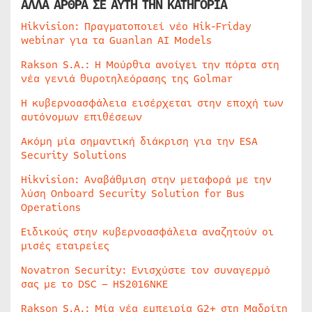
ΑΛΛΑ ΑΡΘΡΑ ΣΕ ΑΥΤΗ ΤΗΝ ΚΑΤΗΓΟΡΙΑ
Hikvision: Πραγματοποιεί νέο Hik-Friday
webinar για τα Guanlan AI Models
Rakson S.A.: Η Μούρθια ανοίγει την πόρτα στη
νέα γενιά θυροτηλεόρασης της Golmar
Η κυβερνοασφάλεια εισέρχεται στην εποχή των
αυτόνομων επιθέσεων
Ακόμη μία σημαντική διάκριση για την ESA
Security Solutions
Hikvision: Αναβάθμιση στην μεταφορά με την
λύση Onboard Security Solution for Bus
Operations
Ειδικούς στην κυβερνοασφάλεια αναζητούν οι
μισές εταιρείες
Novatron Security: Ενισχύστε τον συναγερμό
σας με το DSC – HS2016NKE
Rakson S.A.: Μία νέα εμπειρία G2+ στη Μαδρίτη