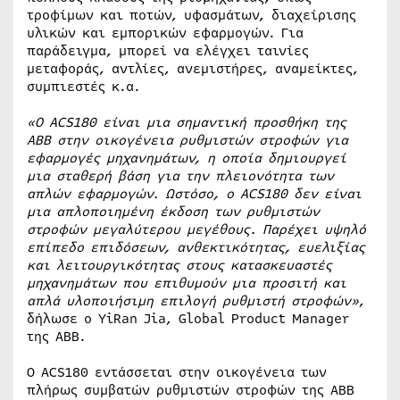
τροφίμων και ποτών, υφασμάτων, διαχείρισης
υλικών και εμπορικών εφαρμογών. Για
παράδειγμα, μπορεί να ελέγχει ταινίες
μεταφοράς, αντλίες, ανεμιστήρες, αναμείκτες,
συμπιεστές κ.α.
«Ο
ACS
180 είναι μια σημαντική προσθήκη της
ΑΒΒ στην οικογένεια ρυθμιστών στροφών για
εφαρμογές μηχανημάτων, η οποία δημιουργεί
μια σταθερή βάση για την πλειονότητα των
απλών εφαρμογών. Ωστόσο, ο
ACS
180 δεν είναι
μια απλοποιημένη έκδοση των ρυθμιστών
στροφών μεγαλύτερου μεγέθους. Παρέχει υψηλό
επίπεδο επιδόσεων, ανθεκτικότητας, ευελιξίας
και λειτουργικότητας στους κατασκευαστές
μηχανημάτων που επιθυμούν μια προσιτή και
απλά υλοποιήσιμη επιλογή ρυθμιστή στροφών»
,
δήλωσε ο YiRan Jia, Global Product Manager
της ABB.
Ο ACS180 εντάσσεται στην οικογένεια των
πλήρως συμβατών ρυθμιστών στροφών της ΑΒΒ