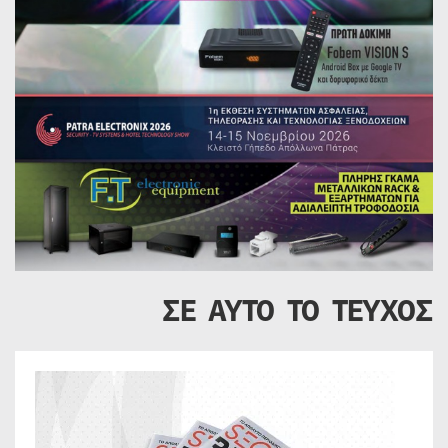
ΣΕ ΑΥΤΟ ΤΟ ΤΕΥΧΟΣ