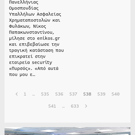
Πανελλήνιας
Ομοσπονδίας
Υπαλλήλων Ασφαλείας
Χρηματαποστολών και
Φυλάκων, Νίκος
Παπακωνσταντίνου,
μίλησε στο enikos.gr
και επιβεβαίωσε την
τραγική κατάσταση που
επικρατεί στην
εταιρεία security
«Πυρσός». «Από αυτά
που μου ε…
1
…
535
536
537
538
539
540
541
…
633