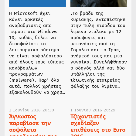
Η Microsoft έχει
.Tο βράδυ της
κάνει αρκετές
Κυριακής, εντοπίστηκε
αναβαθμίσεις από
στην πύλη εισόδου του
πέρυσι στα Windows
λιμένα νταλίκα με 12
10, καθώς θέλει να
πρόσφυγες και
διασφαλίσει το
μετανάστες από τη
λειτουργικό σύστημα
Σομαλία και το Ιράκ,
να είναι ασφαλέστερο
ανάμεσά τους και μία
από όλους τους τύπους
γυναίκα. Συνελήφθησαν
κακόβουλων
ο οδηγός αλλά και δύο
προγραμμάτων
υπάλληλοι της
(malware). Παρ’ όλα
ιδιωτικής εταιρείας
αυτά, πολλοί χρήστες
φύλαξης του λιμένα…
εξακολουθούν να χρησ…
1 Ιουνίου 2016 20:30
1 Ιουνίου 2016 20:29
Άγνωστος
Τζιχαντιστές
παραβίασε την
σχεδίαζαν
ασφάλεια
επιθέσεις στο Euro