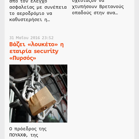
σχεδίαζαν να
από τον έλεγχο
χτυπήσουν Βρετανούς
ασφαλείας με συνέπεια
οπαδούς στην ανα…
το αεροδρόμιο να
καθυστερήσει η…
31 Μαΐου 2016 23:52
Βάζει «λουκέτο» η
εταιρία security
«Πυρσός»
Ο πρόεδρος της
ΠΟΥΑΧΦ, της