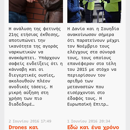
Η ανάλυση της φετινής
Η Δανία και η Σουηδία
21ης ετήσιας έκθεσης,
ανακοίνωσαν σήμερα
αποτυπώνει την
ότι παρατείνουν μέχρι
ικανότητα της αγοράς
τον Νοέμβριο τους
ναρκωτικών να
ελέγχους στα σύνορά
ανακάμπτει. Υπάρχουν
τους, τους οποίους
σαφείς ενδείξεις ότι η
επανέφεραν στα τέλη
κάνναβη και οι
του 2015 με στόχο να
διεγερτικές ουσίες,
περιορίσουν τον
ακολουθούν πλέον
αριθμό των
ανοδικές τάσεις. Η
μεταναστών που
μικρή αύξηση στη
εισέρχονται στο
χρήση των πιο
έδαφός τους. Η
διαδεδομέ…
Ευρωπαϊκή Επιτρ…
2 Ιουνίου 2016 17:49
1 Ιουνίου 2016 20:34
Drones και
Εδώ και ένα χρόνο