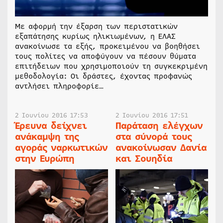
Με αφορμή την έξαρση των περιστατικών
εξαπάτησης κυρίως ηλικιωμένων, η ΕΛΑΣ
ανακοίνωσε τα εξής, προκειμένου να βοηθήσει
τους πολίτες να αποφύγουν να πέσουν θύματα
επιτήδειων που χρησιμοποιούν τη συγκεκριμένη
μεθοδολογία: Οι δράστες, έχοντας προφανώς
αντλήσει πληροφορίε…
2 Ιουνίου 2016 17:53
2 Ιουνίου 2016 17:51
Έρευνα δείχνει
Παράταση ελέγχων
ανάκαμψη της
στα σύνορά τους
αγοράς ναρκωτικών
ανακοίνωσαν Δανία
στην Ευρώπη
και Σουηδία