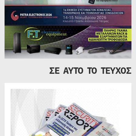
ΣΕ ΑΥΤΟ ΤΟ ΤΕΥΧΟΣ