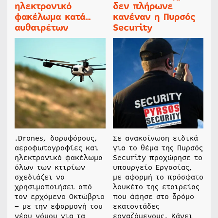
ηλεκτρονικό
δεν πλήρωνε
φακέλωμα κατά…
κανέναν η Πυρσός
αυθαιρέτων
Security
.Drones, δορυφόρους,
Σε ανακοίνωση ειδικά
αεροφωτογραφίες και
για το θέμα της Πυρσός
ηλεκτρονικό φακέλωμα
Security προχώρησε το
όλων των κτιρίων
υπουργείο Εργασίας,
σχεδιάζει να
με αφορμή το πρόσφατο
χρησιμοποιήσει από
λουκέτο της εταιρείας
τον ερχόμενο Οκτώβριο
που άφησε στο δρόμο
– με την εφαρμογή του
εκατοντάδες
νέου νόμου για τα
εργαζόμενους. Κάνει