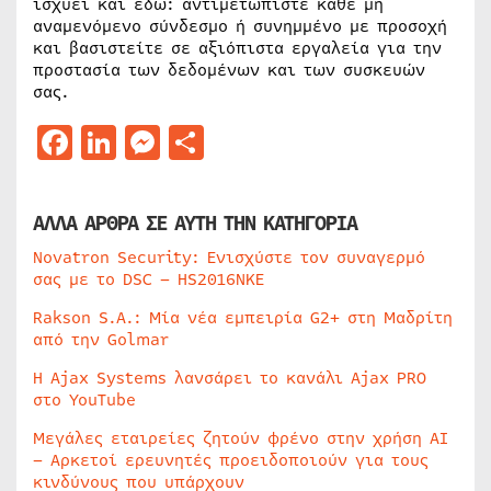
ισχύει και εδώ: αντιμετωπίστε κάθε μη
αναμενόμενο σύνδεσμο ή συνημμένο με προσοχή
και βασιστείτε σε αξιόπιστα εργαλεία για την
προστασία των δεδομένων και των συσκευών
σας.
Facebook
LinkedIn
Messenger
Μοιραστείτε
ΑΛΛΑ ΑΡΘΡΑ ΣΕ ΑΥΤΗ ΤΗΝ ΚΑΤΗΓΟΡΙΑ
Novatron Security: Ενισχύστε τον συναγερμό
σας με το DSC – HS2016NKE
Rakson S.A.: Μία νέα εμπειρία G2+ στη Μαδρίτη
από την Golmar
Η Ajax Systems λανσάρει το κανάλι Ajax PRO
στο YouTube
Μεγάλες εταιρείες ζητούν φρένο στην χρήση AI
– Αρκετοί ερευνητές προειδοποιούν για τους
κινδύνους που υπάρχουν