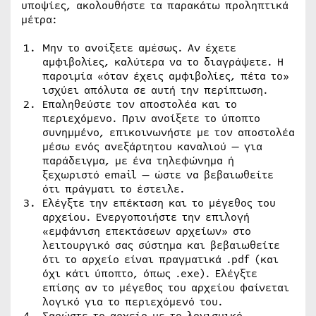
υποψίες, ακολουθήστε τα παρακάτω προληπτικά
μέτρα:
Μην το ανοίξετε αμέσως. Αν έχετε
αμφιβολίες, καλύτερα να το διαγράψετε. Η
παροιμία «όταν έχεις αμφιβολίες, πέτα το»
ισχύει απόλυτα σε αυτή την περίπτωση.
Επαληθεύστε τον αποστολέα και το
περιεχόμενο. Πριν ανοίξετε το ύποπτο
συνημμένο, επικοινωνήστε με τον αποστολέα
μέσω ενός ανεξάρτητου καναλιού — για
παράδειγμα, με ένα τηλεφώνημα ή
ξεχωριστό email — ώστε να βεβαιωθείτε
ότι πράγματι το έστειλε.
Ελέγξτε την επέκταση και το μέγεθος του
αρχείου. Ενεργοποιήστε την επιλογή
«εμφάνιση επεκτάσεων αρχείων» στο
λειτουργικό σας σύστημα και βεβαιωθείτε
ότι το αρχείο είναι πραγματικά .pdf (και
όχι κάτι ύποπτο, όπως .exe). Ελέγξτε
επίσης αν το μέγεθος του αρχείου φαίνεται
λογικό για το περιεχόμενό του.
Σαρώστε το αρχείο με το λογισμικό