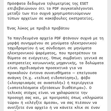
Πρόσφατα δεδομένα τηλεμετρίας της ESET
επιβεβαιώνουν ότι τα PDF συγκαταλέγονται
μεταξύ των πιο συχνά χρησιμοποιούμενων
τύπων αρχείων σε κακόβουλες εκστρατείες.
Ένας λύκος με προβιά προβάτου
Τα παγιδευμένα αρχεία PDF φτάνουν συχνά με τη
μορφή συνημμένου σε μηνύματα ηλεκτρονικού
ταχυδρομείου ή ως σύνδεσμοι σε μηνύματα
ηλεκτρονικού ψαρέματος, που προτρέπουν τα
θύματα σε ενέργειες. Όπως συμβαίνει γενικά σε
εκστρατείες κοινωνικής μηχανικής, τα δολώματα
είναι σχεδιασμένα προσεκτικά για να
προκαλούν έντονα συναισθήματα — επείγουσα
ανάγκη (π.χ. «τελική ειδοποίηση»), φόβο
(«λογαριασμός σε αναστολή») ή περιέργεια
(«αποτελέσματα εξετάσεων διαθέσιμα»). Ο
τελικός στόχος είναι να χαλαρώσετε την
προσοχή σας και, με προτροπές όπως «πληρώστε
τώρα» ή «ελέγξτε άμεσα», να σας πιέσουν να
ανοίξετε ένα αρχείο ή να κάνετε κλικ σε έναν