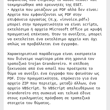
τεκμηριώθηκε από ερευνητές της ESET.
• Αρχεία που μοιάζουν με PDF αλλά δεν είναι:
Αρχεία που εμφανίζονται ως PDF στην
επιφάνεια εργασίας (π.χ. «invoice.pdf»)
μπορεί στην πραγματικότητα να είναι scripts,
εκτελέσιμα ή αρχεία Microsoft Office με κρυφή
πραγματική επέκταση. Όταν τα ανοίξετε, μπορεί
να εκτελείται ένα εκτελέσιμο αρχείο και όχι
απλώς να προβάλλεται ένα έγγραφο.
Χαρακτηριστικό παράδειγμα είναι εκστρατεία
που διένειμε νωρίτερα μέσα στη χρονιά τον
τραπεζικό trojan Grandoreiro. Η επίθεση
ξεκινούσε από ένα email που προέτρεπε το
θύμα να ανοίξει ένα έγγραφο που φαινόταν ως
PDF. Στην πραγματικότητα, επρόκειτο για ένα
αρχείο ZIP που περιείχε, μεταξύ άλλων, ένα
αρχείο VBScript. Το VBScript απελευθέρωνε το
Grandoreiro στη συσκευή και τελικά έδινε
στους εγκληματίες πρόσβαση σε τραπεζικά
στοιχεία του θύματος.