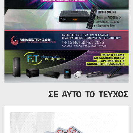
ΣΕ ΑΥΤΟ ΤΟ ΤΕΥΧΟΣ