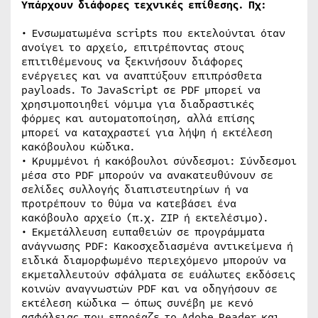
Υπάρχουν διάφορες τεχνικές επίθεσης. Πχ:
• Ενσωματωμένα scripts που εκτελούνται όταν
ανοίγει το αρχείο, επιτρέποντας στους
επιτιθέμενους να ξεκινήσουν διάφορες
ενέργειες και να αναπτύξουν επιπρόσθετα
payloads. Το JavaScript σε PDF μπορεί να
χρησιμοποιηθεί νόμιμα για διαδραστικές
φόρμες και αυτοματοποίηση, αλλά επίσης
μπορεί να καταχραστεί για λήψη ή εκτέλεση
κακόβουλου κώδικα.
• Κρυμμένοι ή κακόβουλοι σύνδεσμοι: Σύνδεσμοι
μέσα στο PDF μπορούν να ανακατευθύνουν σε
σελίδες συλλογής διαπιστευτηρίων ή να
προτρέπουν το θύμα να κατεβάσει ένα
κακόβουλο αρχείο (π.χ. ZIP ή εκτελέσιμο).
• Εκμετάλλευση ευπαθειών σε προγράμματα
ανάγνωσης PDF: Κακοσχεδιασμένα αντικείμενα ή
ειδικά διαμορφωμένο περιεχόμενο μπορούν να
εκμεταλλευτούν σφάλματα σε ευάλωτες εκδόσεις
κοινών αναγνωστών PDF και να οδηγήσουν σε
εκτέλεση κώδικα — όπως συνέβη με κενό
ασφάλειας που επηρέαζε το Adobe Reader και