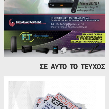
ΣΕ ΑΥΤΟ ΤΟ ΤΕΥΧΟΣ