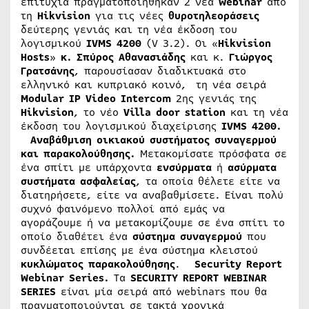
επιτυχία πραγματοποιήθηκαν 2 νέα
webinar
από
τη
Hikvision
για τις νέες
θυροτηλεοράσεις
δεύτερης γενιάς και τη νέα έκδοση του
λογισμικού
IVMS
4200
(V 3.2). Οι «
Hikvision
Hosts
»
κ. Σπύρος Αθανασιάδης
και κ.
Γιώργος
Γρατσάνης
, παρουσίασαν διαδικτυακά στο
ελληνικό και κυπριακό κοινό, τη νέα σειρά
Modular
IP
Video
Intercom
2ης γενιάς της
Hikvision
, το νέο
Villa
door
station
και τη νέα
έκδοση του λογισμικού διαχείρισης
IVMS 4200.
Αναβάθμιση οικιακού συστήματος συναγερμού
και παρακολούθησης.
Μετακομίσατε πρόσφατα σε
ένα σπίτι με υπάρχοντα
ενσύρματα
ή
ασύρματα
συστήματα
ασφαλείας
, τα οποία θέλετε είτε να
διατηρήσετε, είτε να αναβαθμίσετε. Είναι πολύ
συχνό φαινόμενο πολλοί από εμάς να
αγοράζουμε ή να μετακομίζουμε σε ένα σπίτι το
οποίο διαθέτει ένα
σύστημα
συναγερμού
που
συνδέεται επίσης με ένα σύστημα κλειστού
κυκλώματος
παρακολούθησης
.
Security
Report
Webinar
Series
.
Τα
SECURITY
REPORT
WEBINAR
SERIES
είναι μία σειρά από webinars που θα
πραγματοποιούνται σε τακτά χρονικά