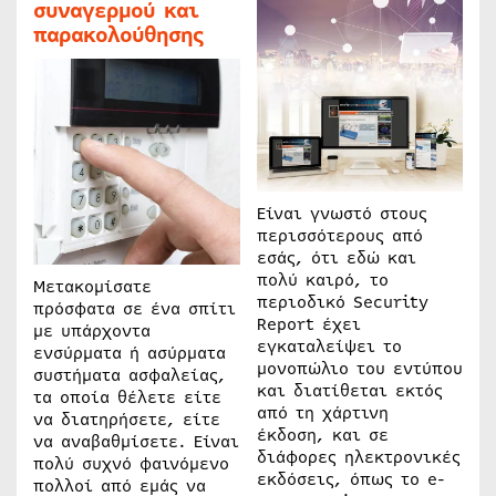
συναγερμού και
παρακολούθησης
Είναι γνωστό στους
περισσότερους από
εσάς, ότι εδώ και
πολύ καιρό, το
Μετακομίσατε
περιοδικό Security
πρόσφατα σε ένα σπίτι
Report έχει
με υπάρχοντα
εγκαταλείψει το
ενσύρματα ή ασύρματα
μονοπώλιο του εντύπου
συστήματα ασφαλείας,
και διατίθεται εκτός
τα οποία θέλετε είτε
από τη χάρτινη
να διατηρήσετε, είτε
έκδοση, και σε
να αναβαθμίσετε. Είναι
διάφορες ηλεκτρονικές
πολύ συχνό φαινόμενο
εκδόσεις, όπως το e-
πολλοί από εμάς να