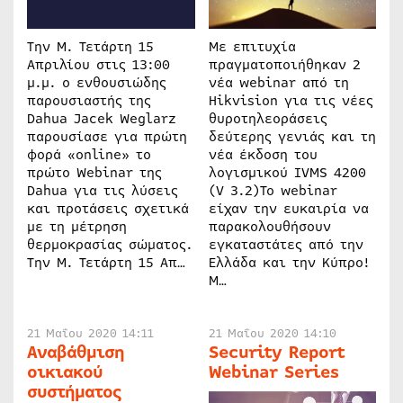
Την Μ. Τετάρτη 15
Με επιτυχία
Απριλίου στις 13:00
πραγματοποιήθηκαν 2
μ.μ. ο ενθουσιώδης
νέα webinar από τη
παρουσιαστής της
Hikvision για τις νέες
Dahua Jacek Weglarz
θυροτηλεοράσεις
παρουσίασε για πρώτη
δεύτερης γενιάς και τη
φορά «online» το
νέα έκδοση του
πρώτο Webinar της
λογισμικού IVMS 4200
Dahua για τις λύσεις
(V 3.2)Το webinar
και προτάσεις σχετικά
είχαν την ευκαιρία να
με τη μέτρηση
παρακολουθήσουν
θερμοκρασίας σώματος.
εγκαταστάτες από την
Την Μ. Τετάρτη 15 Απ…
Ελλάδα και την Κύπρο!
Μ…
21 Μαΐου 2020 14:11
21 Μαΐου 2020 14:10
Αναβάθμιση
Security Report
οικιακού
Webinar Series
συστήματος