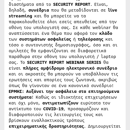
διαστήματα από το
SECURITY
REPORT
. Είναι,
δηλαδή,
συνέδρια
που θα μεταδίδονται σε
live
streaming
και θα μπορείτε να τα
παρακολουθείτε όλοι εσείς απευθείας από την
οθόνη του υπολογιστή σας. Σε κάθε webinar θα
αναπτύσσεται ένα θέμα που αφορά τον
κλάδο
των
συστημάτων
ασφαλείας
ή
τηλεόρασης
και
τόσο ο συντονιστής δημοσιογράφος, όσο και οι
ομιλητές θα εμφανίζονται σε διαφορετικά
παράθυρα στην οθόνη του υπολογιστή / laptop
σας. Το
SECURITY
REPORT
WEBINAR
SERIES
θα
είναι
πλήρες
αμφίδρομο
ηλεκτρονικό
συνέδριο
και οι ακροατές θα μπορούν να υποβάλλουν τις
ερωτήσεις και απορίες τους ζωντανά, ακριβώς
όπως θα γίνονταν σε ένα κανονικό συνέδριο!
ΕΡΜΗΣ: Αυξάνει την ασφάλεια στα επιτηρούμενα
συστήματα
! Καθώς οι ιδιοκτήτες επιχειρήσεων
και όχι μόνο,
αντιμετωπίζουν
ευρύτατα τον
αντίκτυπο του
COVID
–
19
, προσαρμόζουν και
διαφοροποιούν τις λειτουργίες τους και
βρίσκουν εναλλακτικούς τρόπους
επιχειρηματικής
δραστηριότητας
. Δημιουργείται