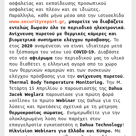
ασφαλείας και εκπαίδευσης προσωπικού
ασφαλείας και πλέον και σε ιδιώτες.
Παράλληλα, κάθε μήνα μέσα από την ιστοσελίδα
www.securityreport.gr
,
μπορείτε να διαβάζετε
εντελώς δωρεάν όλο το περιοδικό ηλεκτρονικά
.
Ανίχνευση πυρετού με θερμικές κάμερες και
βιομετρικά συστήματα ελέγχου πρόσβασης.
Το
έτος
2020
αναμένεται να είναι ιδιαίτερο μετά
το ξέσπασμα του νέου ιού
COVID-19.
Διαβάστε
στο νέο
αφιέρωμα
του περιοδικού μας το υλικό
που διαθέτει η ελληνική αγορά από το χώρο
των θερμικών καμερών και των συσκευών
ελέγχου πρόσβασης για την
ανίχνευση πυρετού
.
Thermal Body Temperature Monitoring.
Την Μ.
Τετάρτη 15 Απριλίου ο παρουσιαστής της
Dahua
Jacek Weglarz
παρουσίασε για πρώτη φορά
«online» το πρώτο
Webinar
της Dahua για τις
λύσεις και προτάσεις σχετικά με τη μέτρηση
θερμοκρασίας σώματος
. Ενημερωθείτε για την
ολοκληρωμένη λύση που παρέχει στον
επαγγελματία εγκαταστάτη η
Dahua
Technology
!
Hikvision Webinars για Ελλάδα και Κύπρο.
Με