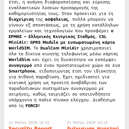
έτσι, η ανάγκη διαφοροποίησης και εύρεσης
εναλλακτικών λύσεων προσαρμογής της
καθημερινότητας τους. Όταν πρόκειται για τη
διαχείριση
της
ασφάλειας
, πολλά μπορούν να
γίνουν εξ αποστάσεως, με τη χρήση κατάλληλων
εργαλείων και τεχνολογιών που προσφέρει
ο
ΕΡΜΗΣ – Ελληνικός Κεντρικός Σταθμός.
CSL
MiniAir: GPRS Module με ενσωματωμένη κάρτα
WorldSIM.
Το
DualCom
MiniAir
χρησιμοποιεί
όλα τα δίκτυα κινητής τηλεφωνίας μέσω κάρτας
WorldSim
και έχει τη δυνατότητα να εκπέμψει
συναγερμό
από έναν προστατευμένο χώρο σε ένα
Smartphone
, ειδοποιώντας έτσι τον ιδιοκτήτη
για πιθανή παραβίαση. Έχει σχεδιαστεί για
οικιακή χρήση ως προσιτή αναβάθμιση των
παραδοσιακών συστημάτων συναγερμού με
σειρήνες, καθώς ταιριάζει σε οποιονδήποτε
υπάρχοντα ή παλιό πίνακα ελέγχου. Διαθέσιμο
από τη
FORCE!
21 Μαΐου 2020 14:15
21 Μαΐου 2020 14:14
Security Report,
Ανίχνευση πυρετού