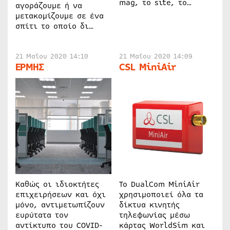
mag, το site, το…
αγοράζουμε ή να
μετακομίζουμε σε ένα
σπίτι το οποίο δι…
21 Μαΐου 2020 14:10
21 Μαΐου 2020 14:09
ΕΡΜΗΣ
CSL MiniAir
Καθώς οι ιδιοκτήτες
Το DualCom MiniAir
επιχειρήσεων και όχι
χρησιμοποιεί όλα τα
μόνο, αντιμετωπίζουν
δίκτυα κινητής
ευρύτατα τον
τηλεφωνίας μέσω
αντίκτυπο του COVID-
κάρτας WorldSim και