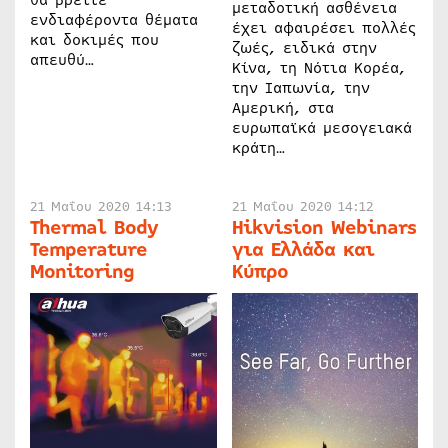
θα βρείτε
μεταδοτική ασθένεια
ενδιαφέροντα θέματα
έχει αφαιρέσει πολλές
και δοκιμές που
ζωές, ειδικά στην
απευθύ…
Κίνα, τη Νότια Κορέα,
την Ιαπωνία, την
Αμερική, στα
ευρωπαϊκά μεσογειακά
κράτη…
21 Μαΐου 2020 14:13
21 Μαΐου 2020 14:12
Thermal Body
Hikvision Webinars
Temperature
για Ελλάδα και
Monitoring
Κύπρο