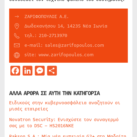
ΖΑΡΙΦΟΠΟΥΛΟΣ Α.Ε.
Δωδεκανήσου 14, 14235 Νέα Ιωνία
τηλ.: 210-2713970
e-mail: sales@zarifopoulos.com
site: www.zarifopoulos.com
Facebook
LinkedIn
Messenger
Μοιραστείτε
ΑΛΛΑ ΑΡΘΡΑ ΣΕ ΑΥΤΗ ΤΗΝ ΚΑΤΗΓΟΡΙΑ
Ειδικούς στην κυβερνοασφάλεια αναζητούν οι
μισές εταιρείες
Novatron Security: Ενισχύστε τον συναγερμό
σας με το DSC – HS2016NKE
Rakson S.A.: Μία νέα εμπειρία G2+ στη Μαδρίτη