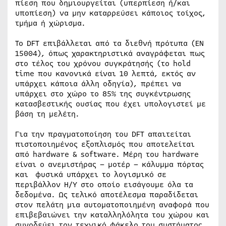
πίεση που δημιουργείται (υπερπίεση ή/και
υποπίεση) να μην καταρρεύσει κάποιος τοίχος,
τμήμα ή χώρισμα.
Το DFT επιβάλλεται από τα διεθνή πρότυπα (ΕΝ
15004), όπως χαρακτηριστικά αναγράφεται πως
στο τέλος του χρόνου συγκράτησής (το hold
time που κανονικά είναι 10 λεπτά, εκτός αν
υπάρχει κάποια άλλη οδηγία), πρέπει να
υπάρχει στο χώρο το 85% της συγκέντρωσης
κατασβεστικής ουσίας που έχει υπολογιστεί με
βάση τη μελέτη.
Για την πραγματοποίηση του DFT απαιτείται
πιστοποιημένος εξοπλισμός που αποτελείται
από hardware & software. Μέρη του hardware
είναι ο ανεμιστήρας – μοτέρ – κάλυμμα πόρτας
και φυσικά υπάρχει το λογισμικό σε
περιβάλλον Η/Υ στο οποίο εισάγουμε όλα τα
δεδομένα. Ως τελικό αποτέλεσμα παραδίδεται
στον πελάτη μια αυτοματοποιημένη αναφορά που
επιβεβαιώνει την καταλληλόλητα του χώρου και
συνοδεύει τον τεχνικό φάκελο του συστήματος.