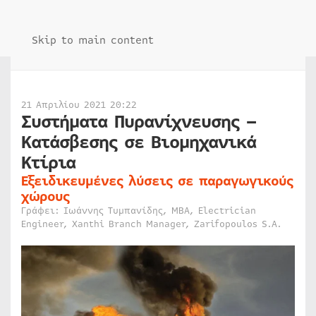
Skip to main content
21 Απριλίου 2021 20:22
Συστήματα Πυρανίχνευσης –
Κατάσβεσης σε Βιομηχανικά
Κτίρια
Εξειδικευμένες λύσεις σε παραγωγικούς
χώρους
Γράφει: Ιωάννης Τυμπανίδης, MBA, Electrician
Engineer, Xanthi Branch Manager, Zarifopoulos S.A.