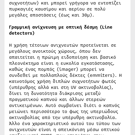
συχνοτήτων) και μπορεί γρήγορα να εντοπίζει
πυρκαγιές καυσίμου και αερίου σε πολύ
μεγάλες αποστάσεις (έως και 30μ).
Γραμμική ανίχνευση με οπτική δέσμη (
Line
detectors
)
Η χρήση τέτοιων ανιχνευτών προτείνεται σε
μεγάλους ανοικτούς χώρους, όπου δεν
απαιτείται η πρώιμη ειδοποίηση και βασικό
πλεονέκτημα είναι η ευκολία εγκατάστασης,
καθώς ένας πομπός (imager) μπορεί να
συνδεθεί με πολλαπλούς δέκτες (emmiters). Η
καινοτόμος χρήση διπλών συχνοτήτων φωτός
(υπέρυθρης αλλά και στη UV ακτινοβολίας),
δίνει τη δυνατότητα διάκρισης μεταξύ
πραγματικού καπνού και άλλων στερεών
αντικειμένων. Αυτό συμβαίνει διότι ο καπνός
μειώνει περισσότερο το φως της υπεριώδους
ακτινοβολίας από την υπέρυθρη ακτινοβολία.
Άλλο ένα χαρακτηριστικό αυτού του τύπου των
ανιχνευτών είναι η απεικόνιση μέσω οπτικού