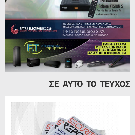
ΣΕ ΑΥΤΟ ΤΟ ΤΕΥΧΟΣ