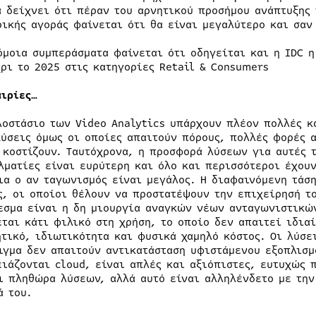
α δείχνει ότι πέραν του αρνητικού προσήμου ανάπτυξης 
ρικής αγοράς φαίνεται ότι θα είναι μεγαλύτερο και σαν
όμοια συμπεράσματα φαίνεται ότι οδηγείται και η IDC 
χρι το 2025 στις κατηγορίες Retail & Consumers
αιρίες…
λοστάσιο των Video Analytics υπάρχουν πλέον πολλές κ
Λύσεις όμως οι οποίες απαιτούν πόρους, πολλές φορές 
 κοστίζουν. Ταυτόχρονα, η προσφορά λύσεων για αυτές 
λματίες είναι ευρύτερη και όλο και περισσότεροι έχουν
ια ο αν ταγωνισμός είναι μεγάλος. Η διαφαινόμενη τάση
ς, οι οποίοι θέλουν να προστατέψουν την επιχείρησή το
εσμα είναι η δη μιουργία αναγκών νέων ανταγωνιστικών
εται κάτι φιλικό στη χρήση, το οποίο δεν απαιτεί ιδια
ητικό, ιδιωτικότητα και φυσικά χαμηλό κόστος. Οι λύσε
ιγμα δεν απαιτούν αντικατάσταση υφιστάμενου εξοπλισ
ειάζονται cloud, είναι απλές και αξιόπιστες, ευτυχώς 
ι πληθώρα λύσεων, αλλά αυτό είναι αλληλένδετο με την
ά του.