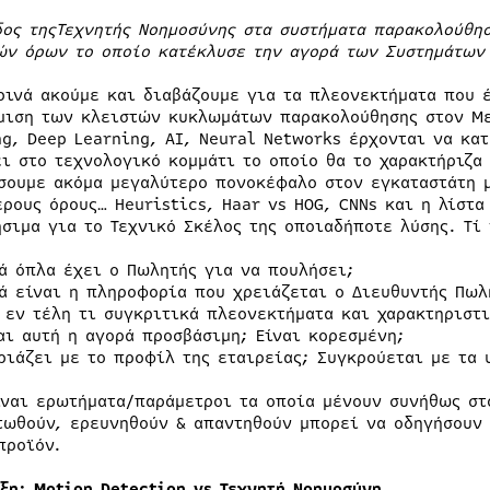
δος τηςΤεχνητής Νοημοσύνης στα συστήματα παρακολούθη
ών όρων το οποίο κατέκλυσε την αγορά των Συστημάτων
ρινά ακούμε και διαβάζουμε για τα πλεονεκτήματα που 
μιση των κλειστών κυκλωμάτων παρακολούθησης στον Με
ng, Deep Learning, AI, Neural Networks έρχονται να κα
ει στο τεχνολογικό κομμάτι το οποίο θα το χαρακτήριζα
σουμε ακόμα μεγαλύτερο πονοκέφαλο στον εγκαταστάτη μ
ερους όρους… Heuristics, Haar vs HOG, CNNs και η λίστα
ήσιμα για το Τεχνικό Σκέλος της οποιαδήποτε λύσης. Τί 
ά όπλα έχει ο Πωλητής για να πουλήσει;
ά είναι η πληροφορία που χρειάζεται ο Διευθυντής Πωλ
 εν τέλη τι συγκριτικά πλεονεκτήματα και χαρακτηριστ
αι αυτή η αγορά προσβάσιμη; Είναι κορεσμένη;
ριάζει με το προφίλ της εταιρείας; Συγκρούεται με τα 
ίναι ερωτήματα/παράμετροι τα οποία μένουν συνήθως στ
τωθούν, ερευνηθούν & απαντηθούν μπορεί να οδηγήσουν 
προϊόν.
ιξη: Motion Detection vs Τεχνητή Νοημοσύνη