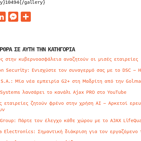
ry}10494{/gallery}
acebook
LinkedIn
Messenger
Μοιραστείτε
ΡΘΡΑ ΣΕ ΑΥΤΗ ΤΗΝ ΚΑΤΗΓΟΡΙΑ
ύς στην κυβερνοασφάλεια αναζητούν οι μισές εταιρείες
on Security: Ενισχύστε τον συναγερμό σας με το DSC – 
 S.A.: Μία νέα εμπειρία G2+ στη Μαδρίτη από την Golma
 Systems λανσάρει το κανάλι Ajax PRO στο YouTube
ς εταιρείες ζητούν φρένο στην χρήση AI – Αρκετοί ερε
υν
 Group: Πάρτε τον έλεγχο κάθε χώρου με το AJAX LifeQua
a Electronics: Σημαντική διάκριση για τον εργαζόμενο 