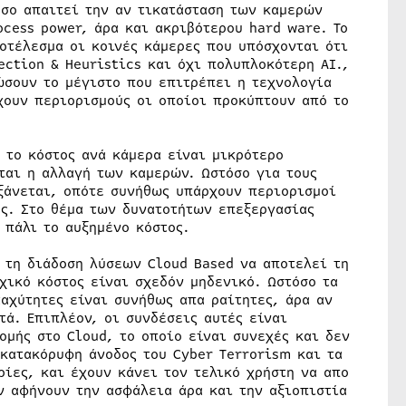
όσο απαιτεί την αν τικατάσταση των καμερών
ocess power, άρα και ακριβότερου hard ware. Το
οτέλεσμα οι κοινές κάμερες που υπόσχονται ότι
ction & Heuristics και όχι πολυπλοκότερη ΑΙ.,
ώσουν το μέγιστο που επιτρέπει η τεχνολογία
χουν περιορισμούς οι οποίοι προκύπτουν από το
 το κόστος ανά κάμερα είναι μικρότερο
ται η αλλαγή των καμερών. Ωστόσο για τους
υξάνεται, οπότε συνήθως υπάρχουν περιορισμοί
ης. Στο θέμα των δυνατοτήτων επεξεργασίας
 πάλι το αυξημένο κόστος.
τη διάδοση λύσεων Cloud Based να αποτελεί τη
χικό κόστος είναι σχεδόν μηδενικό. Ωστόσο τα
αχύτητες είναι συνήθως απα ραίτητες, άρα αν
τά. Επιπλέον, οι συνδέσεις αυτές είναι
ομής στο Cloud, το οποίο είναι συνεχές και δεν
 κατακόρυφη άνοδος του Cyber Terrorism και τα
ίες, και έχουν κάνει τον τελικό χρήστη να απο
ν αφήνουν την ασφάλεια άρα και την αξιοπιστία