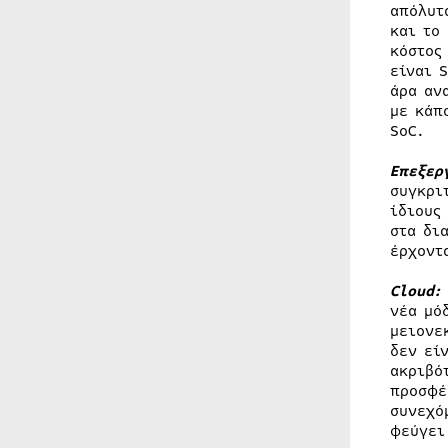
απόλυτ
και το
κόστος
είναι 
άρα αν
με κάπ
SoC.
Επεξερ
συγκρι
ίδιους
στα δι
έρχοντ
Cloud:
νέα μό
μειονε
δεν εί
ακριβό
προσφέ
συνεχό
φεύγει