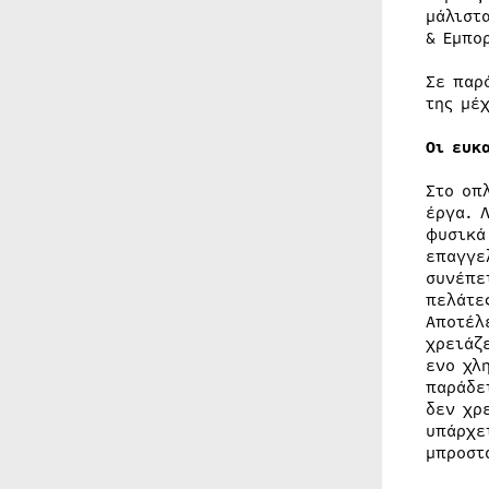
μάλιστ
& Εμπο
Σε παρ
της μέ
Οι ευκ
Στο οπ
έργα. 
φυσικά
επαγγε
συνέπε
πελάτε
Αποτέλ
χρειάζ
ενο χλ
παράδε
δεν χρ
υπάρχε
μπροστ