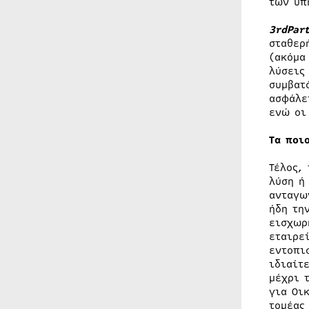
των υπ
3rdPar
σταθερ
(ακόμα
λύσεις
συμβατ
ασφάλε
ενώ οι
Τα ποι
Τέλος,
λύση ή
ανταγω
ήδη τη
εισχωρ
εταιρε
εντοπι
ιδιαίτ
μέχρι 
για Οι
τομέας