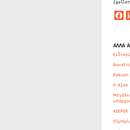
{galle
F
ΑΛΛΑ Α
Ειδικο
Novatr
Rakson
Η Ajax
Μεγάλε
υπάρχο
KEEPER
Olympi