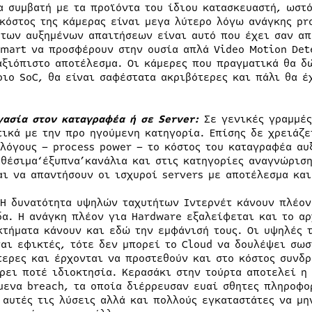
α συμβατή με τα προϊόντα του ίδιου κατασκευαστή, ωστ
 κόστος της κάμερας είναι μεγα λύτερο λόγω ανάγκης pr
 των αυξημένων απαιτήσεων είναι αυτό που έχει σαν απ
Smart να προσφέρουν στην ουσία απλά Video Motion Dete
αξιόπιστο αποτέλεσμα. Οι κάμερες που πραγματικά θα δ
οιο SoC, θα είναι σαφέστατα ακριβότερες και πάλι θα έ
γασία στον καταγραφέα ή σε Server:
Σε γενικές γραμμές
τικά με την προ ηγούμενη κατηγορία. Επίσης δε χρειάζε
 λόγους – process power – το κόστος του καταγραφέα α
αθέσιμα‘έξυπνα’κανάλια και στις κατηγορίες αναγνώρισ
αι να απαντήσουν οι ισχυροί servers με αποτέλεσμα και
Η δυνατότητα υψηλών ταχυτήτων Ιντερνέτ κάνουν πλέον 
δα. Η ανάγκη πλέον για Hardware εξαλείφεται και το αρ
κτήματα κάνουν και εδώ την εμφάνισή τους. Οι υψηλές τ
ναι εφικτές, τότε δεν μπορεί το Cloud να δουλέψει σωσ
τερες και έρχονται να προστεθούν και στο κόστος συνδρ
ρει ποτέ ιδιοκτησία. Κερασάκι στην τούρτα αποτελεί η
μενα breach, τα οποία διέρρευσαν ευαί σθητες πληροφορ
 αυτές τις λύσεις αλλά και πολλούς εγκαταστάτες να μη