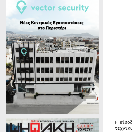
Η είσο
τεχνικ