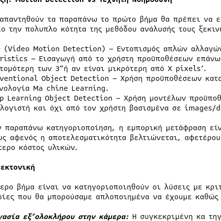
 απαντηθούν τα παραπάνω το πρώτο βήμα θα πρέπει να ε
ιο την πολυπλο κότητα της μεθόδου ανάλυσής τους ξεκιν
 (Video Motion Detection) – Εντοπισμός απλών αλλαγών
ristics – Εισαγωγή από το χρήστη προϋποθέσεων επάνω
τομότερη των 3”ή αν είναι μικρότερη από Χ pixels’.
ventional Object Detection – Χρήση προϋποθέσεων κατ
νολογία Ma chine Learning.
p Learning Object Detection – Χρήση μοντέλων προϋπο
λογιστή και όχι από τον χρήστη βασισμένα σε images/d
ν παραπάνω κατηγοριοποίηση, η εμπορική μετάφραση εί
υς αφενός η αποτελεσματικότητα βελτιώνεται, αφετέρου
τερο κόστος υλικών.
τεκτονική
τερο βήμα είναι να κατηγοριοποιηθούν οι λύσεις με κρι
ρίες που θα μπορούσαμε απλοποιημένα να έχουμε καθώς 
γασία εξ’ολοκλήρου στην κάμερα:
Η συγκεκριμένη κα τηγ