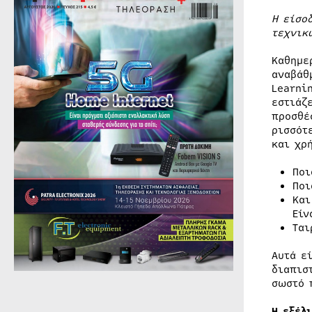
Η είσο
τεχνικ
Καθημε
αναβάθ
Learni
εστιάζ
προσθέ
ρισσότ
και χρ
Ποι
Ποι
Και
Είν
Ται
Αυτά ε
διαπισ
σωστό 
Η εξέλ