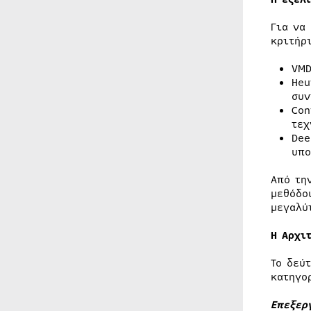
Για να
κριτήρ
VMD
Heu
συν
Con
τεχ
Dee
υπο
Από τη
μεθόδο
μεγαλύ
Η Αρχι
Το δεύ
κατηγο
Επεξερ