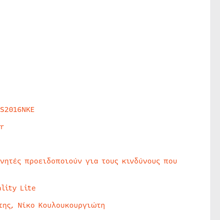
HS2016NKE
r
υνητές προειδοποιούν για τους κινδύνους που
lity Lite
της, Νίκο Κουλουκουργιώτη