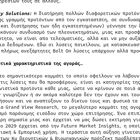
ηρεσιών τους σε άλλους.
ty Solutions:
Η διατήρηση πολλών διαφορετικών προϊόν
ής γραμμής προϊόντων από τον εγκαταστάτη, σε συνδυασ
 και διατήρησης των ήδη εγκατεστημένων) γέννησε την δ
 κάνουν συνδυασμό των πλεονεκτημάτων, μιας και προσφ
ότητα, να είναι απο τελεσματικές, αλλά και να μην αυξ
ια δεδομένων. Εδώ οι λύσεις ποικίλουν, με κατασκευασ
 πλήρως ανεξάρτητες Bolt On λύσεις υπάρχουν αλλά προ
οτικά χαρακτηριστικά της αγοράς…
 το σημαντικότερο κομμάτι το οποίο οφείλουν να λάβουν
 τις λύσεις που θα προσφέρουν, είναι οι κατηγορίες της
νιστικά προϊόντα κάθε μιας, ώστε να κρίνουν σε ποιά 
ν γνωρίζουν ή αν ακόμα καλύτερα δεν την έχουν και του
ήσουν και να αναπτύξουν το δίκτυο τους και φυσικά τα
ία Grand View Research, το μεγαλύτερο κομμάτι της αγο
σμό παράνομης εισόδου στον χώρο επιτήρησης. Ένα επιπ
ερη σημασία μιας και έρχεται να μας δώσει εκτίμηση γι
το 2029 έρχεται από την Future Market Insights, η οπο
κιακή & Εμπορική χρήση. Η τεράστια αυτή αύξηση γίνετα
 των Κυ βερνητικών & Βιομηχανικών πρότζεκτ προβλέπε