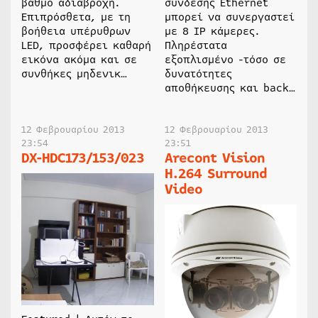
βαθμό αδιάβροχη.
σύνδεσης Ethernet
Επιπρόσθετα, με τη
μπορεί να συνεργαστεί
βοήθεια υπέρυθρων
με 8 IP κάμερες.
LED, προσφέρει καθαρή
Πληρέστατα
εικόνα ακόμα και σε
εξοπλισμένο -τόσο σε
συνθήκες μηδενικ…
δυνατότητες
αποθήκευσης και back…
12 Φεβρουαρίου 2013
12 Φεβρουαρίου 2013
23:54
23:51
DX-HDC173/153/023
Arecont Vision
H.264 Surround
Video