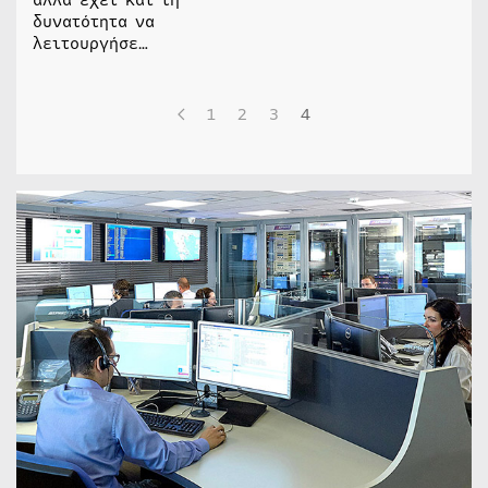
δυνατότητα να
λειτουργήσε…
1
2
3
4