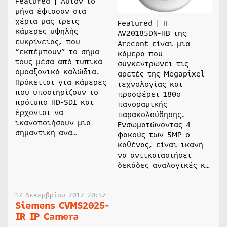
Featured | Αυτόν το
μήνα έφτασαν στα
χέρια μας τρεις
Featured | Η
κάμερες υψηλής
AV20185DN-HB της
ευκρίνειας, που
Arecont είναι μια
“εκπέμπουν” το σήμα
κάμερα που
τους μέσα από τυπικά
συγκεντρώνει τις
ομοαξονικά καλώδια.
αρετές της Megapixel
Πρόκειται για κάμερες
τεχνολογίας και
που υποστηρίζουν το
προσφέρει 180ο
πρότυπο HD-SDI και
πανοραμικής
έρχονται να
παρακολούθησης.
ικανοποιήσουν μια
Ενσωματώνοντας 4
σημαντική ανά…
φακούς των 5MP ο
καθένας, είναι ικανή
να αντικαταστήσει
δεκάδες αναλογικές κ…
17 Δεκεμβρίου 2012 20:57
Siemens CVMS2025-
IR IP Camera