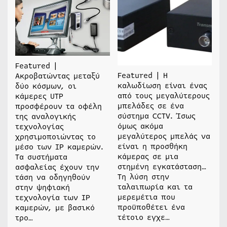
Featured |
Featured | Η
Ακροβατώντας μεταξύ
καλωδίωση είναι ένας
δύο κόσμων, οι
από τους μεγαλύτερους
κάμερες UTP
μπελάδες σε ένα
προσφέρουν τα οφέλη
σύστημα CCTV. Ίσως
της αναλογικής
όμως ακόμα
τεχνολογίας
μεγαλύτερος μπελάς να
χρησιμοποιώντας το
είναι η προσθήκη
μέσο των IP καμερών.
κάμερας σε μια
Τα συστήματα
στημένη εγκατάσταση…
ασφαλείας έχουν την
Τη λύση στην
τάση να οδηγηθούν
ταλαιπωρία και τα
στην ψηφιακή
μερεμέτια που
τεχνολογία των IP
προϋποθέτει ένα
καμερών, με βασικό
τέτοιο εγχε…
τρο…