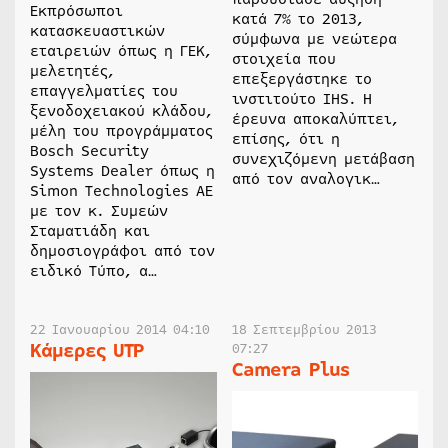
Εκπρόσωποι
κατά 7% το 2013,
κατασκευαστικών
σύμφωνα με νεώτερα
εταιρειών όπως η ΓΕΚ,
στοιχεία που
μελετητές,
επεξεργάστηκε το
επαγγελματίες του
ινστιτούτο IHS. Η
ξενοδοχειακού κλάδου,
έρευνα αποκαλύπτει,
μέλη του προγράμματος
επίσης, ότι η
Bosch Security
συνεχιζόμενη μετάβαση
Systems Dealer όπως η
από τον αναλογικ…
Simon Technologies AE
με τον κ. Συμεών
Σταματιάδη και
δημοσιογράφοι από τον
ειδικό Τύπο, α…
22 Ιανουαρίου 2014 04:10
18 Σεπτεμβρίου 2013
Κάμερες UTP
07:27
Camera Plus