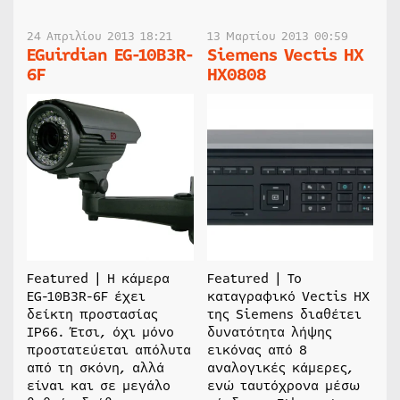
24 Απριλίου 2013 18:21
13 Μαρτίου 2013 00:59
EGuirdian EG-10B3R-
Siemens Vectis HX
6F
HX0808
Featured | Η κάμερα
Featured | Το
EG-10B3R-6F έχει
καταγραφικό Vectis HX
δείκτη προστασίας
της Siemens διαθέτει
IP66. Έτσι, όχι μόνο
δυνατότητα λήψης
προστατεύεται απόλυτα
εικόνας από 8
από τη σκόνη, αλλά
αναλογικές κάμερες,
είναι και σε μεγάλο
ενώ ταυτόχρονα μέσω