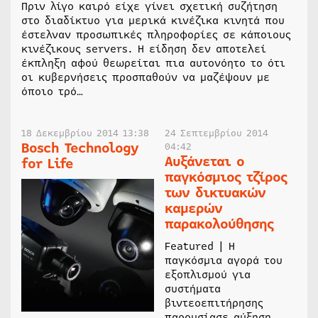
Πριν λίγο καιρό είχε γίνει σχετική συζήτηση
στο διαδίκτυο για μερικά κινέζικα κινητά που
έστελναν προσωπικές πληροφορίες σε κάποιους
κινέζικους servers. Η είδηση δεν αποτελεί
έκπληξη αφού θεωρείται πια αυτονόητο το ότι
οι κυβερνήσεις προσπαθούν να μαζέψουν με
όποιο τρό…
18 Δεκεμβρίου 2014 13:38
24 Σεπτεμβρίου 2014
Bosch Technology
04:42
Αυξάνεται ο
for Life
παγκόσμιος τζίρος
των δικτυακών
καμερών
παρακολούθησης
Featured | Η
παγκόσμια αγορά του
εξοπλισμού για
συστήματα
βιντεοεπιτήρησης
παρουσίασε αύξηση