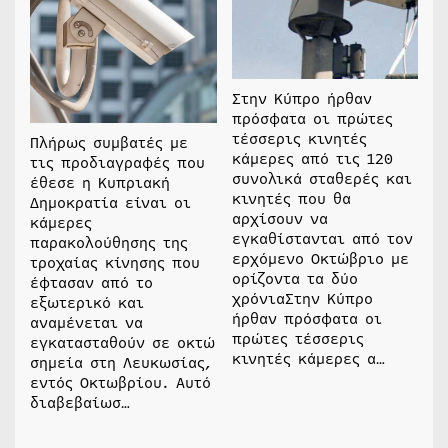
Στην Κύπρο ήρθαν
πρόσφατα οι πρώτες
τέσσερις κινητές
Πλήρως συμβατές με
κάμερες από τις 120
τις προδιαγραφές που
συνολικά σταθερές και
έθεσε η Κυπριακή
κινητές που θα
Δημοκρατία είναι οι
αρχίσουν να
κάμερες
εγκαθίστανται από τον
παρακολούθησης της
ερχόμενο Οκτώβριο με
τροχαίας κίνησης που
ορίζοντα τα δύο
έφτασαν από το
χρόνιαΣτην Κύπρο
εξωτερικό και
ήρθαν πρόσφατα οι
αναμένεται να
πρώτες τέσσερις
εγκατασταθούν σε οκτώ
κινητές κάμερες α…
σημεία στη Λευκωσίας,
εντός Οκτωβρίου. Αυτό
διαβεβαίωσ…