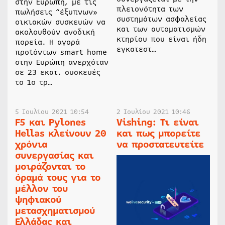
στην Ευρώπη, με τις
πλειονότητα των
πωλήσεις “έξυπνων»
συστημάτων ασφαλείας
οικιακών συσκευών να
και των αυτοματισμών
ακολουθούν ανοδική
κτηρίου που είναι ήδη
πορεία. Η αγορά
εγκατεστ…
προϊόντων smart home
στην Ευρώπη ανερχόταν
σε 23 εκατ. συσκευές
το 1ο τρ…
5 Ιουλίου 2021 10:54
2 Ιουλίου 2021 10:46
F5 και Pylones
Vishing: Τι είναι
Hellas κλείνουν 20
και πως μπορείτε
χρόνια
να προστατευτείτε
συνεργασίας και
μοιράζονται το
όραμά τους για το
μέλλον του
ψηφιακού
μετασχηματισμού
Ελλάδας και