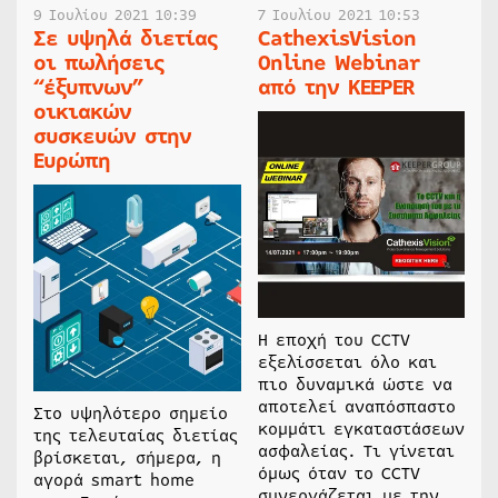
9 Ιουλίου 2021 10:39
7 Ιουλίου 2021 10:53
Σε υψηλά διετίας
CathexisVision
οι πωλήσεις
Online Webinar
“έξυπνων”
από την KEEPER
οικιακών
συσκευών στην
Ευρώπη
Η εποχή του CCTV
εξελίσσεται όλο και
πιο δυναμικά ώστε να
αποτελεί αναπόσπαστο
Στο υψηλότερο σημείο
κομμάτι εγκαταστάσεων
της τελευταίας διετίας
ασφαλείας. Τι γίνεται
βρίσκεται, σήμερα, η
όμως όταν το CCTV
αγορά smart home
συνεργάζεται με την