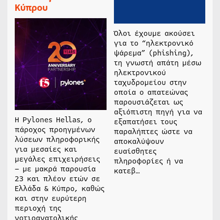
Κύπρου
Όλοι έχουμε ακούσει
για το “ηλεκτρονικό
ψάρεμα” (phishing),
τη γνωστή απάτη μέσω
ηλεκτρονικού
ταχυδρομείου στην
οποία ο απατεώνας
παρουσιάζεται ως
αξιόπιστη πηγή για να
Η Pylones Hellas, o
εξαπατήσει τους
πάροχος προηγμένων
παραλήπτες ώστε να
λύσεων πληροφορικής
αποκαλύψουν
για μεσαίες και
ευαίσθητες
μεγάλες επιχειρήσεις
πληροφορίες ή να
– με μακρά παρουσία
κατεβ…
23 και πλέον ετών σε
Ελλάδα & Κύπρο, καθώς
και στην ευρύτερη
περιοχή της
νοτιοανατολικής