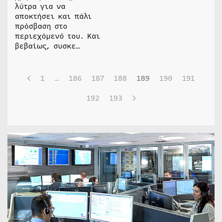
λύτρα για να
αποκτήσει και πάλι
πρόσβαση στο
περιεχόμενό του. Και
βεβαίως, συσκε…
1
…
186
187
188
189
190
191
192
193