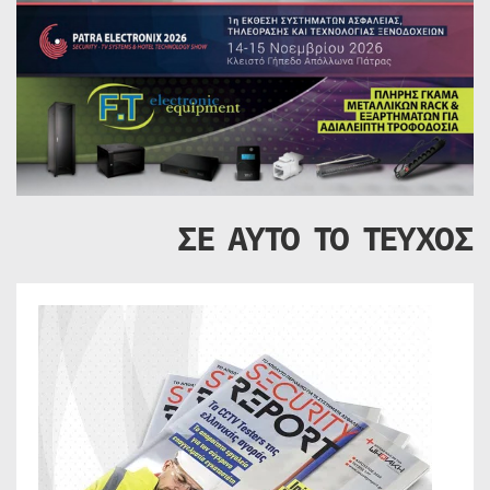
ΣΕ ΑΥΤΟ ΤΟ ΤΕΥΧΟΣ