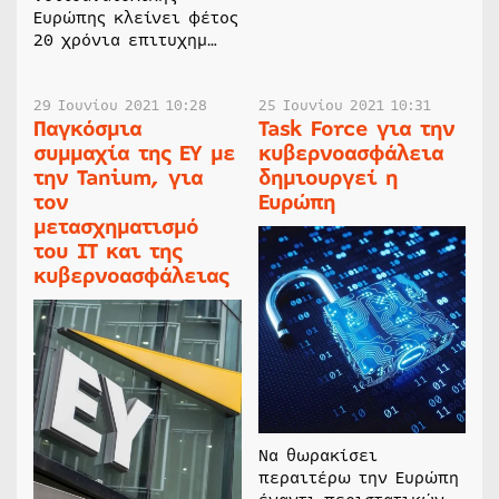
Ευρώπης κλείνει φέτος
20 χρόνια επιτυχημ…
29 Ιουνίου 2021 10:28
25 Ιουνίου 2021 10:31
Παγκόσμια
Task Force για την
συμμαχία της EY με
κυβερνοασφάλεια
την Tanium, για
δημιουργεί η
τον
Ευρώπη
μετασχηματισμό
του IT και της
κυβερνοασφάλειας
Να θωρακίσει
περαιτέρω την Ευρώπη