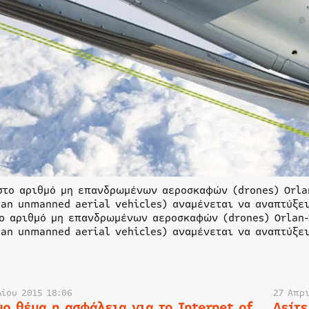
στο αριθμό μη επανδρωμένων αεροσκαφών (drones) Orlan
can unmanned aerial vehicles) αναμένεται να αναπτύξει
ο αριθμό μη επανδρωμένων αεροσκαφών (drones) Orlan-1
can unmanned aerial vehicles) αναμένεται να αναπτύξει
λίου 2015 18:06
27 Απρι
μο θέμα η ασφάλεια για το Internet of
Δείτε