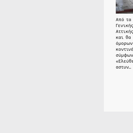
Από τα
Γενική
Αττική
και θα
όμορων
κοντιν
σύμφων
«Ελεύθ
αστυν…