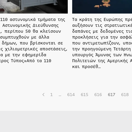
 110 αστυνομικά τμήματα της
Τα κράτη της Ευρώπης πρ
ς Αστυνομικής Διεύθυνσης
αυξήσουν τις στρατιωτικ
ς, περίπου 50 θα κλείσουν
δαπάνες με δεδομένες τι
 συμπτυχθούν με άλλα
προκλήσεις για την ασφά
 δήμων, που βρίσκονται σε
που αντιμετωπίζουν, υπο
ές χιλιομετρικές αποστάσεις,
την προηγούμενη Τετάρτη
α με την εφημερίδα
υπουργός Άμυνας των Ην
ερος Τύπος»Από τα 110
Πολιτειών της Αμερικής 
και προσέθ…
1
…
614
615
616
617
618