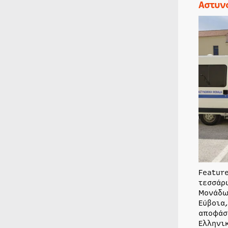
Αστυν
Featur
τεσσάρ
Μονάδω
Εύβοια
αποφάσ
Ελληνι