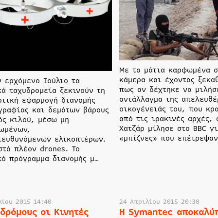
Με τα μάτια καρφωμένα σ
κάμερα και έχοντας ξεκα
ν ερχόμενο Ιούλιο τα
πως αν δέχτηκε να μιλήσ
κά ταχυδρομεία ξεκινούν τη
αντάλλαγμα της απελευθέ
στική εφαρμογή διανομής
οικογένειάς του, που κρ
γραφίας και δεμάτων βάρους
από τις ιρακινές αρχές, 
ός κιλού, μέσω μη
Χατζάρ μίλησε στο BBC γι
ωμένων,
«μπίζνες» που επέτρεψαν
τευθυνόμενων ελικοπτέρων.
στά πλέον drones. Το
κό πρόγραμμα διανομής μ…
λίου 2015 14:40
24 Απριλίου 2015 20:30
 δρόμους οι Κινητές
Η Symantec αποκαλύπ