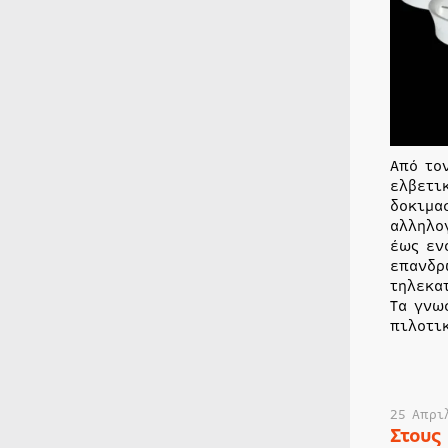
Από το
ελβετι
δοκιμα
αλληλο
έως εν
επανδρ
τηλεκα
Τα γνω
πιλοτι
25 Απρι
Στους