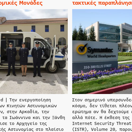
ομικές Μονάδες
τακτικές παραπλάνησ
ed | Την ενεργοποίηση
Στον σημερινό υπερσυνδε
ων Κινητών Αστυνομικών
κόσμο, δεν τίθεται πλέο
ν, στην Αρκαδία, την
ερώτημα αν θα δεχτούμε 
, τα Ιωάννινα και την Ξάνθη
αλλά πότε. Η έκθεση της
ισε το Αρχηγείο της
Internet Security Threat
κής Αστυνομίας στο πλαίσιο
(ISTR), Volume 20, παρο