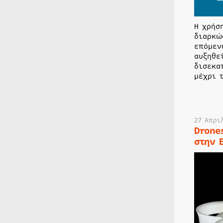
Η χρήσ
διαρκώ
επόμεν
αυξηθε
δισεκα
μέχρι 
27 Απρι
Drone
στην 