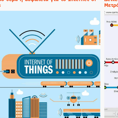
s
Μετρ