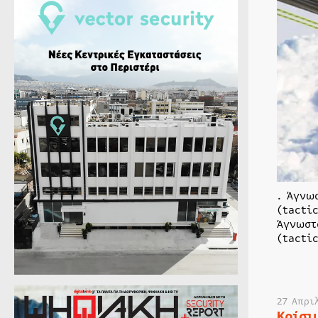
. Άγνω
(tacti
Άγνωστ
(tacti
27 Απρι
Κρίσι