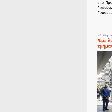
του Πρ
Πολιτι
Προστα
24 Απρι
Νέα λ
τμήμα