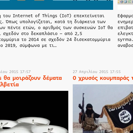
η του Internet of Things (IoT) επεκτείνεται
Εφαρμ
ς. Όπως υπολογίζεται, κατά τη διάρκεια των
ενημε
ων πέντε ετών, ο αριθμός των συσκευών IoT θα
επιβατ
ί σχεδόν στο δεκαπλάσιο – από 2,5
ελεγκτ
τομμύρια το 2014 σε σχεδόν 24 δισεκατομμύρια
syrma.
το 2019, σύμφωνα με τι…
αναβο
λίου 2015 17:57
27 Απριλίου 2015 17:55
s θα μοιράζουν δέματα
Ο χρυσός κουμπαράς 
Ελβετία