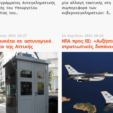
ογράμματος Αντεγκληματικής
μία αλλαγή τακτικής στη
κής του Υπουργείου
συμπεριφορά των
σίας του…
κυβερνοεγκληματιών: δ…
λίου 2015 20:27
24 Απριλίου 2015 20:26
ουκέτα σε αστυνομικά
ΗΠΑ προς ΕΕ: «Αυξήστ
τα της Αττικής
στρατιωτικές δαπάνε