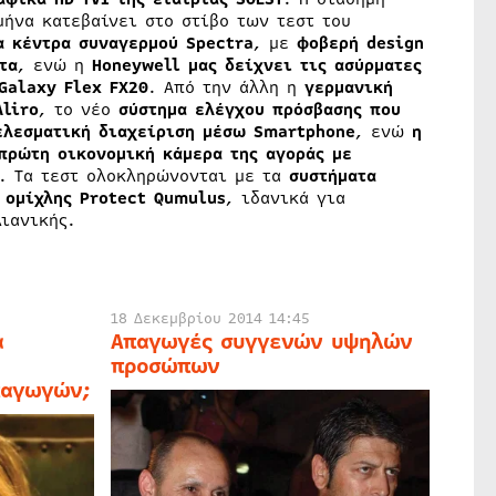
μήνα κατεβαίνει στο στίβο των τεστ του
α κέντρα συναγερμού Spectra
, με
φοβερή design
τα
, ενώ η
Honeywell μας δείχνει τις ασύρματες
Galaxy Flex FX20
. Από την άλλη η
γερμανική
Aliro
, το νέο
σύστημα ελέγχου πρόσβασης που
ελεσματική διαχείριση μέσω Smartphone
, ενώ
η
πρώτη οικονομική κάμερα της αγοράς με
. Τα τεστ ολοκληρώνονται με τα
συστήματα
 ομίχλης Protect Qumulus
, ιδανικά για
ιανικής.
18 Δεκεμβρίου 2014 14:45
α
Απαγωγές συγγενών υψηλών
προσώπων
παγωγών;