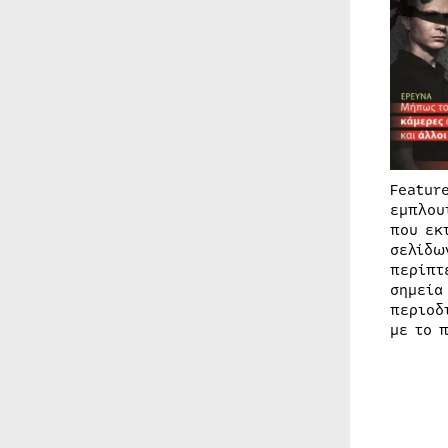
Featur
εμπλου
που εκ
σελίδω
περίπτ
σημεία
περιοδ
με το 