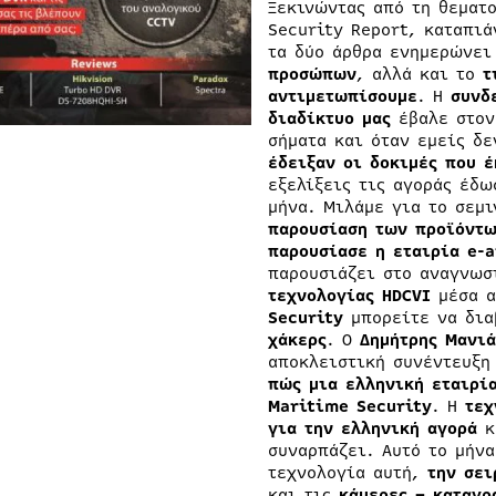
Ξεκινώντας από τη θεματο
Security Report, καταπι
τα δύο άρθρα ενημερώνει
προσώπων
, αλλά και το
τ
αντιμετωπίσουμε
. Η
συνδ
διαδίκτυο μας
έβαλε στον
σήματα και όταν εμείς δ
έδειξαν οι δοκιμές που έ
εξελίξεις τις αγοράς έδω
μήνα. Μιλάμε για το σεμ
παρουσίαση των προϊόντω
παρουσίασε η εταιρία e-a
παρουσιάζει στο αναγνωσ
τεχνολογίας HDCVI
μέσα α
Security
μπορείτε να δια
χάκερς
. Ο
Δημήτρης Μανιά
αποκλειστική συνέντευξη 
πώς μια ελληνική εταιρί
Maritime Security
. Η
τεχ
για την ελληνική αγορά
κ
συναρπάζει. Αυτό το μήνα
τεχνολογία αυτή,
την σει
και τις
κάμερες – καταγρ