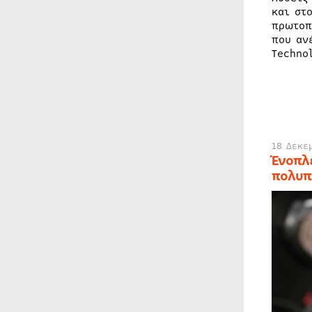
και στ
πρωτοπ
που αν
Techno
18 Δεκε
Ένοπλ
πολυπ