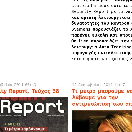
εταιρία Paradox αυτό το 
Security Report με τα
νέ
και άριστη λειτουργικότη
δυνατότητες του κέντρου 
Siemens παρουσιάζει το 
παρέχει εύκολη και αποτ
On Lien παρουσιάζει την 
λειτουργία Auto Tracking
παραγωγής αντικλεπτικής
καταστήματα και χώρους λ
μβρίου 2014 00:49
18 Δεκεμβρίου 2014 14:47
ity Report, Τεύχος 38
Τι μέτρα μπορούμε ν
λάβουμε για την
αντιμετώπιση των α