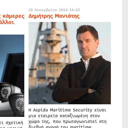
18 Δεκεμβρίου 2014 14:42
ς κάμερες
Δημήτρης Μανιάτης
άλλοι
Η Aspida Maritime Security είναι
μια εταιρεία καταξιωμένη στον
χώρο της, που πρωταγωνιστεί στη
ει σχετική
διεθνή αγορά του maritime