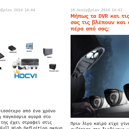
μβρίου 2014 14:44
18 Δεκεμβρίου 2014 14:43
Μήπως τα DVR και τι
σας τις βλέπουν και 
πέρα από σας;
ρισσότερο από ένα χρόνο
η παγκόσμια αγορά στο
 της έχει στραφεί στις
Πριν λίγο καιρό είχε γίν
 Full High Definition ακόμη