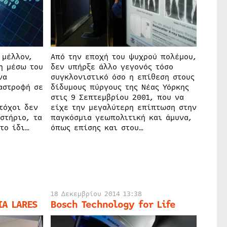
 μέλλον,
Από την εποχή του ψυχρού πολέμου,
η μέσω του
δεν υπήρξε άλλο γεγονός τόσο
να
συγκλονιστικό όσο η επίθεση στους
αστροφή σε
δίδυμους πύργους της Νέας Υόρκης
στις 9 Σεπτεμβρίου 2001, που να
τόχοι δεν
είχε την μεγαλύτερη επίπτωση στην
στήριο, τα
παγκόσμια γεωπολιτική και άμυνα,
το ίδι…
όπως επίσης και στου…
18 Δεκεμβρίου 2014 13:38
IA LARES
Bosch Technology for Life