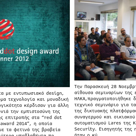
Την Παρασκευή 28 Νοεμβρ
αίθουσα σεμιναρίων της 
τα με εντυπωσιακό design,
ΗΛΚΑ,πραγματοποιήθηκε 
όμα τεχνολογία και μοναδική
τεχνικό σεμινάριο για τ
ργικότητα κέρδισαν για άλλη
της δικτυακής πλατφόρμα
ονιά την εμπιστοσύνη της
συναγερμού και οικιακού
ής επιτροπής στα “red dot
αυτοματισμού Lares της K
 award 2014”, η οποία
Security. Εισηγητής της 
με τα φετινά της βραβεία
ήταν ο κύ…
λύτερα υποβληθέντα πρ…