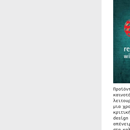
Προϊόν
καινοτ
λειτου
μια χρ
κριτικ
design
απένει
στα κα