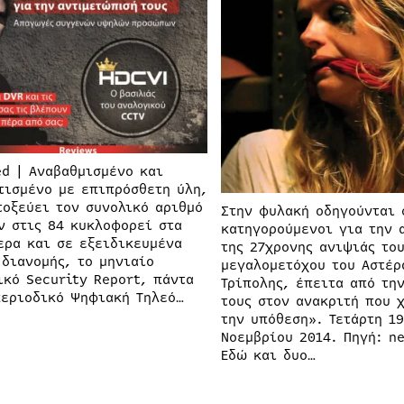
ed | Αναβαθμισμένο και
τισμένο με επιπρόσθετη ύλη,
τοξεύει τον συνολικό αριθμό
Στην φυλακή οδηγούνται 
ν στις 84 κυκλοφορεί στα
κατηγορούμενοι για την 
ερα και σε εξειδικευμένα
της 27χρονης ανιψιάς το
 διανομής, το μηνιαίο
μεγαλομετόχου του Αστέρ
ικό Security Report, πάντα
Τρίπολης, έπειτα από τη
περιοδικό Ψηφιακή Τηλεό…
τους στον ανακριτή που χ
την υπόθεση». Τετάρτη 19
Νοεμβρίου 2014. Πηγή: ne
Εδώ και δυο…