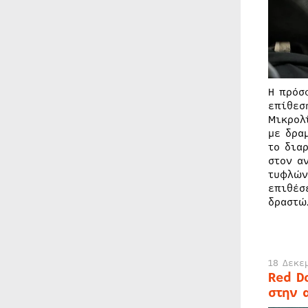
Η πρόσ
επίθεσ
Μικρολ
με δρα
το δια
στον α
τυφλών
επιθέσ
δραστώ
18 Δεκε
Red D
στην 