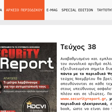
Α
ΑΡΧΕΙΟ ΠΕΡΙΟΔΙΚΟΥ
E-MAG
SPECIAL EDITION
ΤΑΥΤΟΤΗ
Τεύχος 38
Αναβαθμισμένο και εμπλο
τον συνολικό αριθμό σελ
εξειδικευμένα σημεία δι
πάντα με το περιοδικό Ψη
τεύχος Νοεμβρίου θα βρε
απευθύνονται σε κάθε τεχ
στους υπεύθυνους ασφαλε
πλέον και σε ιδιώτες. Πα
www.securityreport.gr
,
μ
περιοδικό ηλεκτρονικά,
book, ώστε να είναι όσο