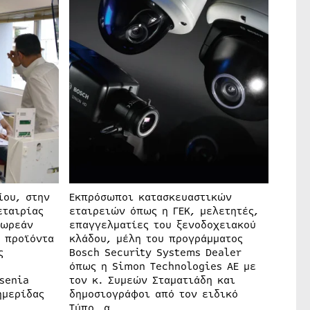
ίου, στην
Εκπρόσωποι κατασκευαστικών
εταιρίας
εταιρειών όπως η ΓΕΚ, μελετητές,
δωρεάν
επαγγελματίες του ξενοδοχειακού
α προϊόντα
κλάδου, μέλη του προγράμματος
ς
Bosch Security Systems Dealer
όπως η Simon Technologies AE με
senia
τον κ. Συμεών Σταματιάδη και
ημερίδας
δημοσιογράφοι από τον ειδικό
Τύπο, α…