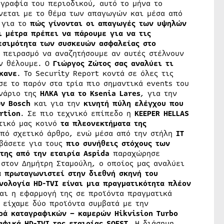
γραφία του περιοδικού, αυτό το μήνα το
άνεται με το θέμα των απαγωγών και μέσα από
 για το
πώς γίνονται οι απαγωγές των υψηλών
ι μέτρα πρέπει να πάρουμε για να τις
εσιμότητα των συσκευών ασφαλείας στο
 πειρασμό να αναζητήσουμε αν αυτές στέλνουν
εν θέλουμε. Ο
Γιώργος Ζώτος σας αναλύει τι
κανε
. Το Security Report κοντά σε όλες τις
σε το παρόν στα τρία πιο σημαντικά events του
ινάριο της
ΗΛΚΑ για το Ksenia Lares
, για την
ν Bosch
και για την
κινητή πύλη ελέγχου που
rtion
. Σε πιο τεχνικό επίπεδο η
KEEPER HELLAS
τικό μας κοινό
τα πλεονεκτήματα της
πό σχετικό άρθρο, ενώ μέσα από την στήλη
IT
βάσετε για τους
πιο συνήθεις στόχους των
της από την εταιρία Aspida
παραχώρησε
στον Δημήτρη Σταμούλη, ο οποίος μας αναλύει
α πρωταγωνιστεί στην διεθνή σκηνή του
νολογία HD-TVI είναι μια πραγματικότητα πλέον
αι η εφαρμογή της σε προϊόντα πραγματικά
 είχαμε δύο προϊόντα συμβατά με την
ρά καταγραφικών – καμερών Hikvision Turbo
αφικά HD-TVI της εταιρίας SOEST
. H διάσημη