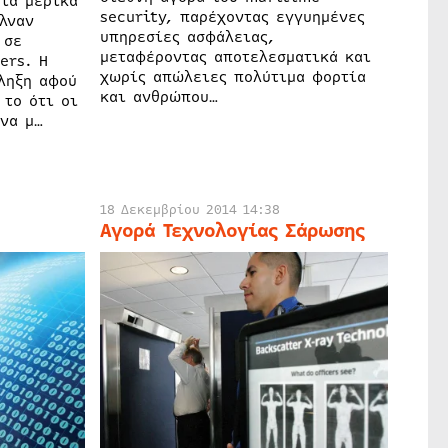
για μερικά
security, παρέχοντας εγγυημένες
λναν
υπηρεσίες ασφάλειας,
 σε
μεταφέροντας αποτελεσματικά και
ers. Η
χωρίς απώλειες πολύτιμα φορτία
ληξη αφού
και ανθρώπου…
 το ότι οι
να μ…
18 Δεκεμβρίου 2014 14:38
Αγορά Τεχνολογίας Σάρωσης