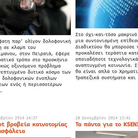
Στο όχι-και-τόσο μακρινό
μια συντονισμένη επίθεσ
φατη παρ’ ολίγον δολοφονική
Διαδικτύου θα μπορούσε 
η σε κλαμπ του
προκαλέσει τεράστια κατ
ίμανου, στον Πειραιά, έφερε
οποιαδήποτε τεχνολογικά
ματικό τρόπο στο προσκήνιο
αναπτυγμένη κοινωνία. Σ
ρκώς οξυνόμενο πρόβλημα
θα είναι απλά το Χρηματι
νεπτυγμένο δυτικό κόσμο των
Τραπεζικά συστήματα και 
 δολοφονικών ένοπλων
εων ενός ή περισσοτέρων
…
μβρίου 2014 14:37
18 Δεκεμβρίου 2014 13:41
ot βραβεία καινοτομίας
Τα πάντα για το KSEN
ασφάλεια