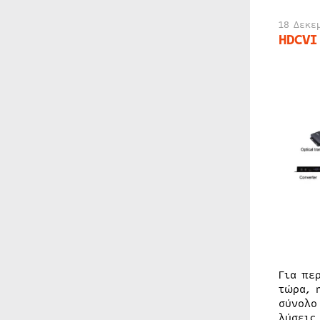
18 Δεκε
HDCVI
Για πε
τώρα, 
σύνολο
λύσεις