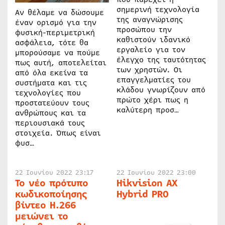
σημερινή τεχνολογία
Αν θέλαμε να δώσουμε
της αναγνώρισης
έναν ορισμό για την
προσώπου την
φυσική-περιμετρική
καθιστούν ιδανικό
ασφάλεια, τότε θα
εργαλείο για τον
μπορούσαμε να πούμε
έλεγχο της ταυτότητας
πως αυτή, αποτελείται
των χρηστών. Οι
από όλα εκείνα τα
επαγγελματίες του
συστήματα και τις
κλάδου γνωρίζουν από
τεχνολογίες που
πρώτο χέρι πως η
προστατεύουν τους
καλύτερη προσ…
ανθρώπους και τα
περιουσιακά τους
στοιχεία. Όπως είναι
φυσ…
22 Ιουνίου 2022 23:17
22 Ιουνίου 2022 23:00
Το νέο πρότυπο
Hikvision AX
κωδικοποίησης
Hybrid PRO
βίντεο H.266
μειώνει το