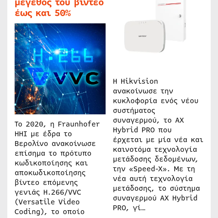
μέγεθος του βίντεο
έως και 50%
Η Hikvision
ανακοίνωσε την
κυκλοφορία ενός νέου
συστήματος
συναγερμού, το AX
Το 2020, η Fraunhofer
Hybrid PRO που
HHI με έδρα το
έρχεται με μία νέα και
Βερολίνο ανακοίνωσε
καινοτόμα τεχνολογία
επίσημα το πρότυπο
μετάδοσης δεδομένων,
κωδικοποίησης και
την «Speed-X». Με τη
αποκωδικοποίησης
νέα αυτή τεχνολογία
βίντεο επόμενης
μετάδοσης, το σύστημα
γενιάς H.266/VVC
συναγερμού AX Hybrid
(Versatile Video
PRO, γί…
Coding), το οποίο