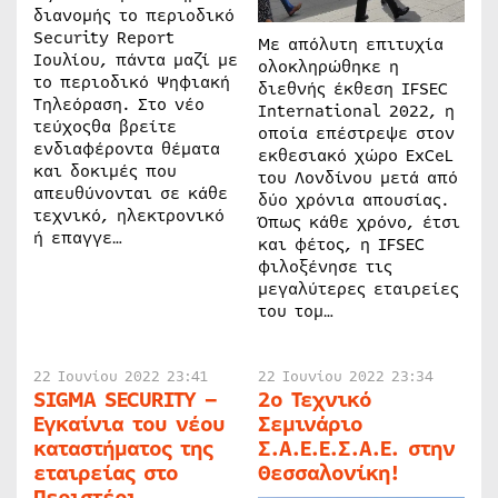
διανομής το περιοδικό
Security Report
Με απόλυτη επιτυχία
Ιουλίου, πάντα μαζί με
ολοκληρώθηκε η
το περιοδικό Ψηφιακή
διεθνής έκθεση IFSEC
Τηλεόραση. Στο νέο
International 2022, η
τεύχοςθα βρείτε
οποία επέστρεψε στον
ενδιαφέροντα θέματα
εκθεσιακό χώρο ExCeL
και δοκιμές που
του Λονδίνου μετά από
απευθύνονται σε κάθε
δύο χρόνια απουσίας.
τεχνικό, ηλεκτρονικό
Όπως κάθε χρόνο, έτσι
ή επαγγε…
και φέτος, η IFSEC
φιλοξένησε τις
μεγαλύτερες εταιρείες
του τομ…
22 Ιουνίου 2022 23:41
22 Ιουνίου 2022 23:34
SIGMA SECURITY –
2ο Τεχνικό
Εγκαίνια του νέου
Σεμινάριο
καταστήματος της
Σ.Α.Ε.Ε.Σ.Α.Ε. στην
εταιρείας στο
Θεσσαλονίκη!
Περιστέρι