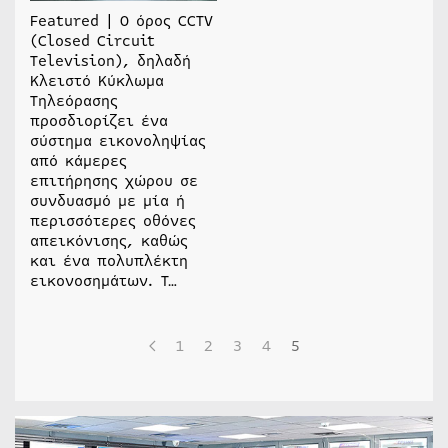
Featured | Ο όρος CCTV
(Closed Circuit
Television), δηλαδή
Κλειστό Κύκλωμα
Τηλεόρασης
προσδιορίζει ένα
σύστημα εικονοληψίας
από κάμερες
επιτήρησης χώρου σε
συνδυασμό με μία ή
περισσότερες οθόνες
απεικόνισης, καθώς
και ένα πολυπλέκτη
εικονοσημάτων. Τ…
1
2
3
4
5