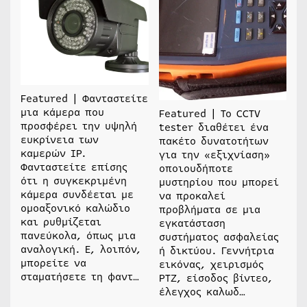
Featured | Φανταστείτε
μια κάμερα που
Featured | Το CCTV
προσφέρει την υψηλή
tester διαθέτει ένα
ευκρίνεια των
πακέτο δυνατοτήτων
καμερών IP.
για την «εξιχνίαση»
Φανταστείτε επίσης
οποιουδήποτε
ότι η συγκεκριμένη
μυστηρίου που μπορεί
κάμερα συνδέεται με
να προκαλεί
ομοαξονικό καλώδιο
προβλήματα σε μια
και ρυθμίζεται
εγκατάσταση
πανεύκολα, όπως μια
συστήματος ασφαλείας
αναλογική. Ε, λοιπόν,
ή δικτύου. Γεννήτρια
μπορείτε να
εικόνας, χειρισμός
σταματήσετε τη φαντ…
PTZ, είσοδος βίντεο,
έλεγχος καλωδ…