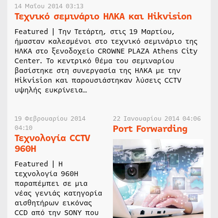
14 Μαΐου 2014 03:13
Τεχνικό σεμινάριο ΗΛΚΑ και Hikvision
Featured | Την Τετάρτη, στις 19 Μαρτίου,
ήμασταν καλεσμένοι στο τεχνικό σεμινάριο της
ΗΛΚΑ στο ξενοδοχείο CROWNE PLAZA Athens City
Center. Το κεντρικό θέμα του σεμιναρίου
βασίστηκε στη συνεργασία της ΗΛΚΑ με την
Hikvision και παρουσιάστηκαν λύσεις CCTV
υψηλής ευκρίνεια…
19 Φεβρουαρίου 2014
22 Ιανουαρίου 2014 04:06
Port Forwarding
04:10
Τεχνολογία CCTV
960Η
Featured | Η
τεχνολογία 960Η
παραπέμπει σε μια
νέας γενιάς κατηγορία
αισθητήρων εικόνας
CCD από την SONY που