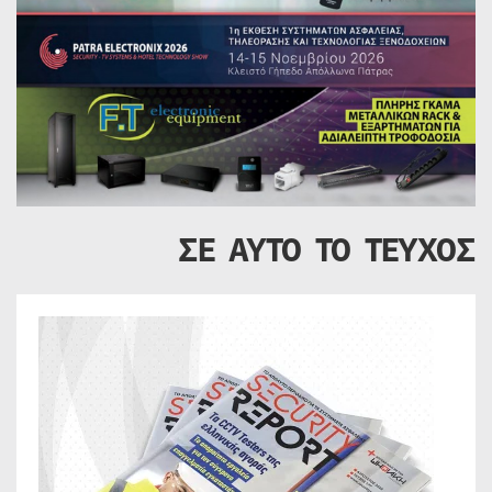
ΣΕ ΑΥΤΟ ΤΟ ΤΕΥΧΟΣ