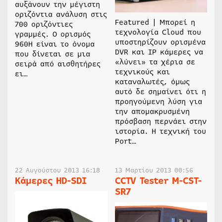
αυξάνουν την μέγιστη
οριζόντια ανάλυση στις
Featured | Μπορεί η
700 οριζόντιες
τεχνολογία Cloud που
γραμμές. Ο ορισμός
υποστηρίζουν ορισμένα
960Η είναι το όνομα
DVR και IP κάμερες να
που δίνεται σε μια
«λύνει» τα χέρια σε
σειρά από αισθητήρες
τεχνικούς και
ει…
καταναλωτές, όμως
αυτό δε σημαίνει ότι η
προηγούμενη λύση για
την απομακρυσμένη
πρόσβαση περνάει στην
ιστορία. Η τεχνική του
Port…
22 Αυγούστου 2013 16:18
13 Μαρτίου 2013 00:56
Κάμερες HD-SDI
CCTV Tester M-CST-
SR7