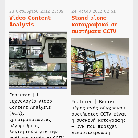
23 Οκτωβρίου 2012 23:09
24 Μαΐου 2012 02:51
Video Content
Stand alone
Analysis
καταγραφικά σε
συστήματα CCTV
Featured | Η
τεχνολογία Video
Featured | Βασικό
Content Analysis
μέρος ενός σύγχρονου
(VCA),
συστήματος CCTV είναι
χρησιμοποιώντας
η συσκευή καταγραφής
αλγόριθμους
– DVR που παρέχει
λογισμικών για την
εικοσιτετράωρη
ανάλυση εικόνων CCTV,