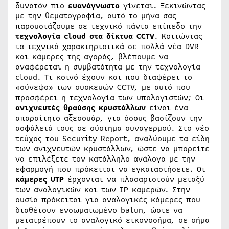
δυνατόν πιο
ευανάγνωστο
γίνεται. Ξεκινώντας
με την θεματογραφία, αυτό το μήνα σας
παρουσιάζουμε σε τεχνικό πάντα επίπεδο την
τεχνολογία
cloud στα δίκτυα
CCTV
. Κοιτώντας
τα τεχνικά χαρακτηριστικά σε πολλά νέα DVR
και κάμερες της αγοράς, βλέπουμε να
αναφέρεται η συμβατότητα με την τεχνολογία
cloud. Τι κοινό έχουν και που διαφέρει το
«σύνεφο» των συσκευών CCTV, με αυτό που
προσφέρει η τεχνολογία των υπολογιστών; Οι
ανιχνευτές θραύσης κρυστάλλων
είναι ένα
απαραίτητο αξεσουάρ, για όσους βασίζουν την
ασφάλειά τους σε σύστημα συναγερμού. Στο νέο
τεύχος του Security Report, αναλύουμε τα είδη
των ανιχνευτών κρυστάλλων, ώστε να μπορείτε
να επιλέξετε τον κατάλληλο ανάλογα με την
εφαρμογή που πρόκειται να εγκαταστήσετε. Οι
κάμερες
UTP
έρχονται να πλασαριστούν μεταξύ
των αναλογικών και των IP καμερών. Στην
ουσία πρόκειται για αναλογικές κάμερες που
διαθέτουν ενσωματωμένο balun, ώστε να
μετατρέπουν το αναλογικό εικονοσήμα, σε σήμα