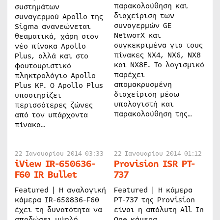
παρακολούθηση και
συστημάτων
διαχείριση των
συναγερμού Apollo της
συναγερμών GE
Sigma ανανεώνεται
NetworX και
θεαματικά, χάρη στον
συγκεκριμένα για τους
νέο πίνακα Apollo
πίνακες NX4, NX6, NX8
Plus, αλλά και στο
και NX8E. Το λογισμικό
φουτουριστικό
παρέχει
πληκτρολόγιο Apollo
απομακρυσμένη
Plus KP. Ο Apollo Plus
διαχείριση μέσω
υποστηρίζει
υπολογιστή και
περισσότερες ζώνες
παρακολούθηση της…
από τον υπάρχοντα
πίνακα…
22 Ιανουαρίου 2014 03:33
22 Ιανουαρίου 2014 01:12
iView IR-650636-
Provision ISR PT-
F60 IR Bullet
737
Featured | Η αναλογική
Featured | Η κάμερα
κάμερα IR-650836-F60
PT-737 της Provision
έχει τη δυνατότητα να
είναι η απόλυτη All In
αποδώσει υψηλή
One κάμερα,