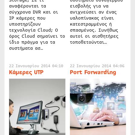
Storage; Σε τι
συστήματα συναγερμού
αναφέρονται τα
εισβολής για να
σύγχρονα DVR και οι
ανιχνεύσει αν ένας
IP κάμερες που
υαλοπίνακας είναι
υποστηρίζουν
κατεστραμμένος ή
τεχνολογία Cloud; Ο
σπασμένος. Συνήθως
όρος Cloud σημαίνει το
αυτοί οι αισθητήρες
ίδιο πράγμα για τα
τοποθετούνται…
συστήματα ασ…
22 Ιανουαρίου 2014 04:10
22 Ιανουαρίου 2014 04:06
Κάμερες UTP
Port Forwarding