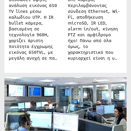
ανάλυση εικόνας 650
περιλαμβάνοντας
TV lines μέσω
σύνδεση Ethernet, Wi-
καλωδίου UTP. Η IR
Fi, αποθήκευση
bullet κάμερα,
microSD, IR LED,
βασισμένη σε
alarm in/out, κίνηση
τεχνολογία 960H,
PTZ και αμφίδρομο
χαρίζει άριστη
ήχο! Πάνω από όλα
ποιότητα έγχρωμης
όμως, το
εικόνας 650TVL, με
χαρακτηριστικό που
μεγάλη ανοχή σε πα…
κυριαρχεί είναι η υ…