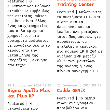
Featured | Ο
Training Center
Κωνσταντίνος Ραβάνης
Διευθύνων Σύμβουλος
Featured | Μελετώντας
της εταιρίας Rakson
τα συστήματα CCTV και
AE, δεν είναι άλλος
Alarm από τα
ένας επιχειρηματίας
datasheet και τα
που απλά έριξε τα
leaflet όλα μοιάζουν
χρήματά του στα
ίδια. Πως μπορεί, για
συστήματα ασφαλείας,
παράδειγμα, να
με μοναδικό σκοπό το
επιλέξει ο τεχνικός
κέρδος από την
μια κάμερα IP Η.264 με
μεταπώληση της
ανάλυση 2MP μεταξύ
υπεραξίας. Ξεκίνησε
όλων των μοντέλων
σαν τεχνι…
της αγοράς ή ενός
πίνακα συναγερμού μ…
22 Ιανουαρίου 2014 03:51
22 Ιανουαρίου 2014 03:46
Sigma Apollo Plus
Caddx GENiX
και Plus KP
Featured | Το GENiX
είναι ένα γραφικό
Featured | Η
περιβάλλον για
οικογένεια των