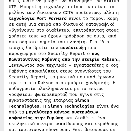
data, ώστε να μπορεί να διανεμηθεί σε δίκτυα
UTP. Μπορεί η τεχνολογία cloud να είναι το
μέλλον των δικτυακών CCTV προϊόντων, αλλά η
τεχνολογία
Port
Forward
είναι το παρόν. Χάρη
σε αυτή μια σειρά από δικτυακά καταγραφικά
«βγαίνουν» στο διαδίκτυο, επιτρέποντας στους
χρήστες τους να έχουν πρόσβαση σε αυτά, από
οποιοδήποτε σημείο του πλανήτη. Στο ίδιο
τεύχος θα βρείτε την
συνέντευξη
που
παραχώρησε στο Security Report ο
κος
Κωνσταντίνος Ραβάνης από την εταιρία
Rakson.
,
Ξεκινώντας σαν τεχνικός – εγκαταστάτης ο κος
Ραβάνης αποκαλύπτει στους αναγνώστες του
Security Report, τα μυστικά που καθιέρωσαν
την εταιρία Rakson στο εμπόριο χονδρικής. Η
αρθογραφία ολοκληρώνεται με το «εκτός
γραφείου» φωτορεπορτάζ που έγινε στις
εγκαταστάσεις της εταιρίας
Simon
Technologies
. Η
Simon
Technologies
είναι ένα
από τα
μεγαλύτερα κέντρα συστημάτων
ασφαλείας στην Ευρώπη
και διαθέτει ένα
εκπληκτικό κέντρο εκπαίδευσης και εκμάθησης
και ταυτόχρονα showroom. Εκεί βρίσκουμε σε