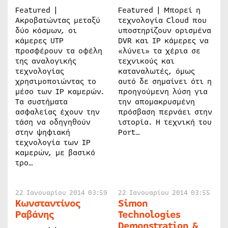
Featured |
Featured | Μπορεί η
Ακροβατώντας μεταξύ
τεχνολογία Cloud που
δύο κόσμων, οι
υποστηρίζουν ορισμένα
κάμερες UTP
DVR και IP κάμερες να
προσφέρουν τα οφέλη
«λύνει» τα χέρια σε
της αναλογικής
τεχνικούς και
τεχνολογίας
καταναλωτές, όμως
χρησιμοποιώντας το
αυτό δε σημαίνει ότι η
μέσο των IP καμερών.
προηγούμενη λύση για
Τα συστήματα
την απομακρυσμένη
ασφαλείας έχουν την
πρόσβαση περνάει στην
τάση να οδηγηθούν
ιστορία. Η τεχνική του
στην ψηφιακή
Port…
τεχνολογία των IP
καμερών, με βασικό
τρο…
22 Ιανουαρίου 2014 03:59
22 Ιανουαρίου 2014 03:55
Κωνσταντίνος
Simon
Ραβάνης
Technologies
Demonstration &