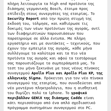
πλήρη λειτουργία τα high end προϊόντα της
διάσημης γερμανικής Bosch, έτοιμα προς
επίδειξη στους συνεργάτες της εταιρίας. Το
Security
Report
από την πρώτη στιγμή της
έκδοσή του, τόλμησε, και καθιέρωσε τις
δοκιμές των νέων προϊόντων της αγοράς, αντί
των διαφημιστικών παρουσιάσεων που
παρατηρούμε σε άλλα έντυπα. Με πλήρη
εργαστήριο και με συντάκτες – τεχνικούς, που
έχουν την εμπειρία της αγοράς, κάθε μήνα
συλλέγουμε τα καλύτερα και τα πιο νέα
προϊόντα της αγοράς και αφού τα τεστάρουμε
σας παρουσιάζουμε τα συμπεράσματά μας. Τα
τεστ του μήνα ξεκινάνε με τους νέους πίνακες
συναγερμού
Apollo
Plus και
Apollo
Plus
KP, της
ελληνικής
Sigma
. Πρόκειται για τον νέο πίνακα
συναγερμού της εταιρίας, που συνοδεύεται από
νέο μοντέρνο πληκτρολόγιο, που η αισθητική
του θυμίζει πολύ τα iphone. Το
γραφικό
περιβάλλον
GENiX της διάσημης
Caddx
είναι
κάτι περισσότερο από ένα απλό σχεδιαστικό
πρόγραμμα συστημάτων συναγερμού στο PC.