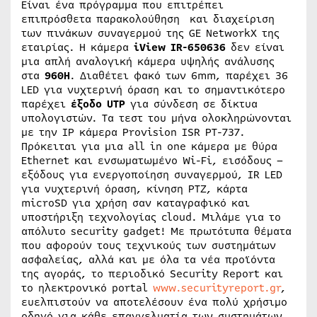
Είναι ένα πρόγραμμα που επιτρέπει
επιπρόσθετα παρακολούθηση και διαχείριση
των πινάκων συναγερμού της GE NetworkX της
εταιρίας. Η κάμερα
iView
IR-650636
δεν είναι
μια απλή αναλογική κάμερα υψηλής ανάλυσης
στα
960
H
. Διαθέτει φακό των 6mm, παρέχει 36
LED για νυχτερινή όραση και το σημαντικότερο
παρέχει
έξοδο
UTP
για σύνδεση σε δίκτυα
υπολογιστών. Τα τεστ του μήνα ολοκληρώνονται
με την IP κάμερα Provision ISR PT-737.
Πρόκειται για μια all in one κάμερα με θύρα
Ethernet και ενσωματωμένο Wi-Fi, εισόδους –
εξόδους για ενεργοποίηση συναγερμού, IR LED
για νυχτερινή όραση, κίνηση PTZ, κάρτα
microSD για χρήση σαν καταγραφικό και
υποστήριξη τεχνολογίας cloud. Μιλάμε για το
απόλυτο security gadget! Με πρωτότυπα θέματα
που αφορούν τους τεχνικούς των συστημάτων
ασφαλείας, αλλά και με όλα τα νέα προϊόντα
της αγοράς, το περιοδικό Security Report και
το ηλεκτρονικό portal
www.securityreport.gr
,
ευελπιστούν να αποτελέσουν ένα πολύ χρήσιμο
οδηγό για κάθε επαγγελματία των συστημάτων