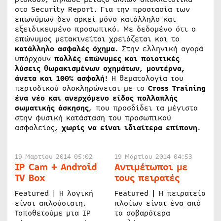
στο Security Report. Για την προστασία των
επωνύμων δεν αρκεί μόνο κατάλληλο και
εξειδικευμένο προσωπικό. Με δεδομένο ότι ο
επώνυμος μετακινείται χρειάζεται και το
κατάλληλο ασφαλές όχημα
. Στην ελληνική αγορά
υπάρχουν
πολλές επώνυμες και ποιοτικές
λύσεις θωρακισμένων οχημάτων
,
μοντέρνα,
άνετα και 100% ασφαλή
! Η θεματολογία του
περιοδικού ολοκληρώνεται με το
Cross
Training
ένα νέο και ανερχόμενο είδος πολλαπλής
σωματικής άσκησης
, που προσδίδει τα μέγιστα
στην φυσική κατάσταση του προσωπικού
ασφαλείας,
χωρίς να είναι ιδιαίτερα επίπονη
.
19 Μαρτίου 2014 05:02
19 Μαρτίου 2014 04:53
IP Cam + Android
Αντιμέτωποι με
TV Box
τους πειρατές
Featured | Η λογική
Featured | Η πειρατεία
είναι απλούστατη.
πλοίων είναι ένα από
Τοποθετούμε μια IP
τα σοβαρότερα