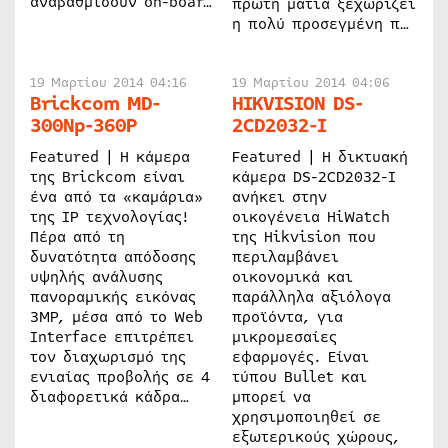
αναβαθμίσουν on-boar…
πρώτη ματιά ξεχωρίζει
η πολύ προσεγμένη π…
19 Μαρτίου 2014 04:16
19 Μαρτίου 2014 04:06
Brickcom MD-
HIKVISION DS-
300Np-360P
2CD2032-I
Featured | Η κάμερα
Featured | Η δικτυακή
της Brickcom είναι
κάμερα DS-2CD2032-I
ένα από τα «καμάρια»
ανήκει στην
της IP τεχνολογίας!
οικογένεια HiWatch
Πέρα από τη
της Hikvision που
δυνατότητα απόδοσης
περιλαμβάνει
υψηλής ανάλυσης
οικονομικά και
πανοραμικής εικόνας
παράλληλα αξιόλογα
3MP, μέσα από το Web
προϊόντα, για
Interface επιτρέπει
μικρομεσαίες
τον διαχωρισμό της
εφαρμογές. Είναι
ενιαίας προβολής σε 4
τύπου Bullet και
διαφορετικά κάδρα…
μπορεί να
χρησιμοποιηθεί σε
εξωτερικούς χώρους,