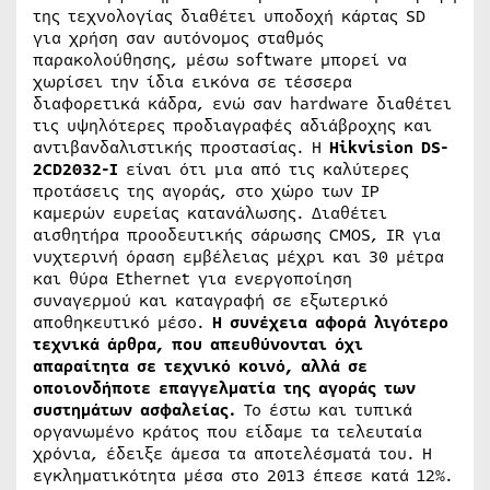
της τεχνολογίας διαθέτει υποδοχή κάρτας SD
για χρήση σαν αυτόνομος σταθμός
παρακολούθησης, μέσω software μπορεί να
χωρίσει την ίδια εικόνα σε τέσσερα
διαφορετικά κάδρα, ενώ σαν hardware διαθέτει
τις υψηλότερες προδιαγραφές αδιάβροχης και
αντιβανδαλιστικής προστασίας. Η
Hikvision
DS-
2
CD2032-
I
είναι ότι μια από τις καλύτερες
προτάσεις της αγοράς, στο χώρο των IP
καμερών ευρείας κατανάλωσης. Διαθέτει
αισθητήρα προοδευτικής σάρωσης CMOS, IR για
νυχτερινή όραση εμβέλειας μέχρι και 30 μέτρα
και θύρα Ethernet για ενεργοποίηση
συναγερμού και καταγραφή σε εξωτερικό
αποθηκευτικό μέσο.
Η συνέχεια αφορά λιγότερο
τεχνικά άρθρα, που απευθύνονται όχι
απαραίτητα σε τεχνικό κοινό, αλλά σε
οποιονδήποτε επαγγελματία της αγοράς των
συστημάτων ασφαλείας.
Το έστω και τυπικά
οργανωμένο κράτος που είδαμε τα τελευταία
χρόνια, έδειξε άμεσα τα αποτελέσματά του. Η
εγκληματικότητα μέσα στο 2013 έπεσε κατά 12%.