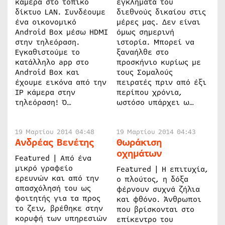
κάμερα στο τοπικό
εγκλήματα του
δίκτυο LAN. Συνδέουμε
διεθνούς δικαίου στις
ένα οικονομικό
μέρες μας. Δεν είναι
Android Box μέσω HDMI
όμως σημερινή
στην τηλεόραση.
ιστορία. Μπορεί να
Εγκαθιστούμε το
ξαναήλθε στο
κατάλληλο app στο
προσκήνιο κυρίως με
Android Box και
τους Σομαλούς
έχουμε εικόνα από την
πειρατές πριν από έξι
IP κάμερα στην
περίπου χρόνια,
τηλεόραση! Ό…
ωστόσο υπάρχει ω…
19 Μαρτίου 2014 04:48
19 Μαρτίου 2014 04:43
Ανδρέας Βενέτης
Θωράκιση
οχημάτων
Featured | Από ένα
μικρό γραφείο
Featured | Η επιτυχία,
ερευνών και από την
ο πλούτος, η δόξα
απασχόλησή του ως
φέρνουν συχνά ζήλια
φοιτητής για τα προς
και φθόνο. Άνθρωποι
το ζειν, βρέθηκε στην
που βρίσκονται στο
κορυφή των υπηρεσιών
επίκεντρο του