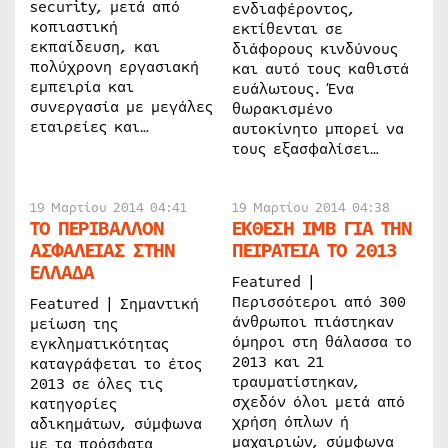
security, μετά από
ενδιαφέροντος,
κοπιαστική
εκτίθενται σε
εκπαίδευση, και
διάφορους κινδύνους
πολύχρονη εργασιακή
και αυτό τους καθιστά
εμπειρία και
ευάλωτους. Ένα
συνεργασία με μεγάλες
θωρακισμένο
εταιρείες και…
αυτοκίνητο μπορεί να
τους εξασφαλίσει…
19 Μαρτίου 2014 04:41
19 Μαρτίου 2014 04:38
ΤΟ ΠΕΡΙΒΑΛΛΟΝ
ΕΚΘΕΣΗ IMB ΓΙΑ ΤΗΝ
ΑΣΦΑΛΕΙΑΣ ΣΤΗΝ
ΠΕΙΡΑΤΕΙΑ ΤΟ 2013
ΕΛΛΑΔΑ
Featured |
Περισσότεροι από 300
Featured | Σημαντική
άνθρωποι πιάστηκαν
μείωση της
όμηροι στη θάλασσα το
εγκληματικότητας
2013 και 21
καταγράφεται το έτος
τραυματίστηκαν,
2013 σε όλες τις
σχεδόν όλοι μετά από
κατηγορίες
χρήση όπλων ή
αδικημάτων, σύμφωνα
μαχαιριών, σύμφωνα
με τα πρόσφατα