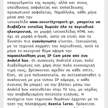
επαγγελματία της αγοράς, αλλά και στους
υπεύθυνους ασφαλείας και εκπαίδευσης
προσωπικού ασφαλείας. Παράλληλα, κάθε μήνα
μέσα από την
ιστοσελίδα
www.securityreport.gr
,
μπορείτε να
διαβάζετε εντελώς δωρεάν όλο το περιοδικό
ηλεκτρονικά,
σε μορφή ιστοσελίδας HTML και
όχι σε μορφή e-book, ώστε να είναι όσο το
δυνατόν πιο
ευανάγνωστο
γίνεται. Ξεκινώντας
με το τεχνικό κομμάτι του περιοδικού, αυτό το
μήνα το κεντρικό θέμα αφορά την
παρακολούθηση μιας
IP
Cam μέσα από ένα
Andoid
box
. Οι συσκευές Android είναι πολύ
διαδεδομένες και χάρη στην πολύ οικονομική
τιμή τους, βρίσκονται σχεδόν σε κάθε σπίτι.
Έτσι, σε μια πολυκατοικία, αν αντικατασταθεί η
αναλογική με μια τύπου IP κάμερα, ο κάθε
ένοικος θα μπορεί να την βλέπει μέσω του
Andoid box κατευθείαν στην TV του, με κέρδος
την αναβαθμισμένη ποιότητα εικόνας. Η
συνέχεια των τεχνικών θεμάτων έρχεται με το
τεστ της πλατφόρμας
Ksenia
lares
. Πρόκειται