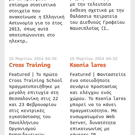
με την τελευταία
επίσημα στατιστικά
έκθεση σχετικά με την
στοιχεία που
θαλάσσια πειρατεία
ανακοίνωσε η Ελληνική
του Διεθνούς Γραφείου
Αστυνομία για το έτος
Ναυσιπλοΐας (I…
2013, όπως αυτά
αποτυπώνονται στο
ηλεκτρ…
19 Μαρτίου 2014 04:36
19 Μαρτίου 2014 04:32
Cross Training
Ksenia lares
Featured | Το πρώτο
Featured | Φανταστείτε
Cross Training School
ένα οποιοδήποτε
πραγματοποιήθηκε με
σενάριο προστασίας
μεγάλη επιτυχία στη
και ελέγχου ενός
Θεσσαλονίκη στις 22
χώρου. Το Ksenia lares
και 23 Φεβρουαρίου
μπορεί να το κάνει
στις κεντρικές
πραγματικότητα. Με
εγκατάστασης του
ενσωματωμένο Web
Πανελλήνιου
Server, δυνατότητα
Οργανισμού
επικοινωνίας με
Εκπαιδευτικών
κάμερες IP,