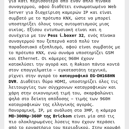
για κάτι περισσότερο από έναν απλό πίνακα
συναγερμού, αφού διαθέτει ενσωματωμένο Web
Server για διαχείριση καμερών IP και είναι
συμβατό με το πρότυπο KNX, ώστε να μπορεί
υποστηρίξει όλους τους αυτοματισμούς μιας
οικίας. Εξίσου εντυπωσιακή είναι και η
συνέχεια με τον
Pess
i.
boxer 32
, ενός πίνακα
συναγερμού που ξεπερνά κατά πολύ τον
παραδοσιακό εξοπλισμό, αφού είναι συμβατός με
το πρότυπο KNX, ενώ συνάμα υποστηρίζει GSM
και Ethernet. Οι κάμερες 960H έχουν
κατακλύσει την αγορά και η Rakson πάντα κοντά
στον επαγγελματία – εγκαταστάτη τεχνικό,
ρίχνει στην αγορά το
καταγραφικό
EG-
DH168
HN
DVR
. Διαθέτει θύρα HDMI, υποστηρίζει όλες τις
λειτουργίες των σύγχρονων καταγραφικών και
χάρη στην οικονομική τιμή του, σκαρφαλώνει
ψηλά στο δείκτη απόδοσης – τιμής των 960H
καταγραφικών της ελληνικής αγοράς.
Πανοραμική, IP, με ανάλυση στα 3MP, η κάμερα
MD-300
Np-360
P της
Brickom
είναι μία από τις
πιο ολοκληρωμένες λύσεις που έχουν περάσει
από το εργαστήριο του περιοδικού. Στην κορυφή