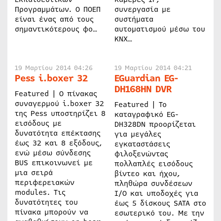
Προγραμμάτων. Ο ΠΟΕΠ
συνεργασία με
είναι ένας από τους
συστήματα
σημαντικότερους φο…
αυτοματισμού μέσω του
KNX…
19 Μαρτίου 2014 04:26
19 Μαρτίου 2014 04:21
Pess i.boxer 32
EGuardian EG-
DH168HN DVR
Featured | Ο πίνακας
συναγερμού i.boxer 32
Featured | Το
της Pess υποστηρίζει 8
καταγραφικό EG-
εισόδους με
DH328DN προορίζεται
δυνατότητα επέκτασης
για μεγάλες
έως 32 και 8 εξόδους,
εγκαταστάσεις
ενώ μέσω σύνδεσης
φιλοξενώντας
BUS επικοινωνεί με
πολλαπλές εισόδους
μια σειρά
βίντεο και ήχου,
περιφερειακών
πληθώρα συνδέσεων
modules. Τις
I/O και υποδοχές για
δυνατότητες του
έως 5 δίσκους SATA στο
πίνακα μπορούν να
εσωτερικό του. Με την