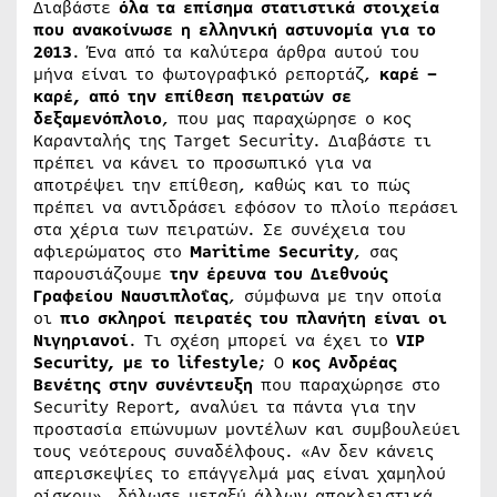
Διαβάστε
όλα τα επίσημα στατιστικά στοιχεία
που ανακοίνωσε η ελληνική αστυνομία για το
2013
. Ένα από τα καλύτερα άρθρα αυτού του
μήνα είναι το φωτογραφικό ρεπορτάζ,
καρέ –
καρέ, από την επίθεση πειρατών σε
δεξαμενόπλοιο
, που μας παραχώρησε ο κος
Καρανταλής της Target Security. Διαβάστε τι
πρέπει να κάνει το προσωπικό για να
αποτρέψει την επίθεση, καθώς και το πώς
πρέπει να αντιδράσει εφόσον το πλοίο περάσει
στα χέρια των πειρατών. Σε συνέχεια του
αφιερώματος στο
Maritime
Security
, σας
παρουσιάζουμε
την έρευνα του Διεθνούς
Γραφείου Ναυσιπλοΐας
, σύμφωνα με την οποία
οι
πιο σκληροί πειρατές του πλανήτη είναι οι
Νιγηριανοί
. Τι σχέση μπορεί να έχει το
VIP
Security, με το
lifestyle
; Ο
κος Ανδρέας
Βενέτης στην συνέντευξη
που παραχώρησε στο
Security Report, αναλύει τα πάντα για την
προστασία επώνυμων μοντέλων και συμβουλεύει
τους νεότερους συναδέλφους. «Αν δεν κάνεις
απερισκεψίες το επάγγελμά μας είναι χαμηλού
ρίσκου», δήλωσε μεταξύ άλλων αποκλειστικά