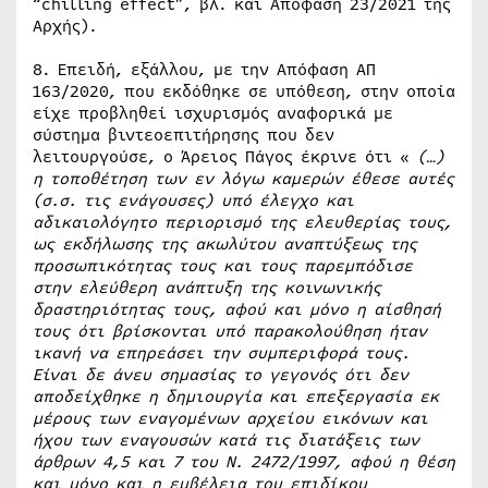
“chilling effect”, βλ. και Απόφαση 23/2021 της
Αρχής).
8. Επειδή, εξάλλου, με την Απόφαση ΑΠ
163/2020, που εκδόθηκε σε υπόθεση, στην οποία
είχε προβληθεί ισχυρισμός αναφορικά με
σύστημα βιντεοεπιτήρησης που δεν
λειτουργούσε, ο Άρειος Πάγος έκρινε ότι «
(…)
η τοποθέτηση των εν λόγω καμερών έθεσε αυτές
(σ.σ. τις ενάγουσες) υπό έλεγχο και
αδικαιολόγητο περιορισμό της ελευθερίας τους,
ως εκδήλωσης της ακωλύτου αναπτύξεως της
προσωπικότητας τους και τους παρεμπόδισε
στην ελεύθερη ανάπτυξη της κοινωνικής
δραστηριότητας τους, αφού και μόνο η αίσθησή
τους ότι βρίσκονται υπό παρακολούθηση ήταν
ικανή να επηρεάσει την συμπεριφορά τους.
Είναι δε άνευ σημασίας το γεγονός ότι δεν
αποδείχθηκε η δημιουργία και επεξεργασία εκ
μέρους των εναγομένων αρχείου εικόνων και
ήχου των εναγουσών κατά τις διατάξεις των
άρθρων 4,5 και 7 του Ν. 2472/1997, αφού η θέση
και μόνο και η εμβέλεια του επιδίκου