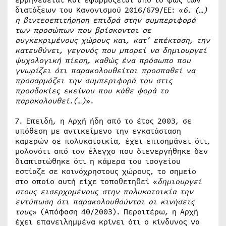
ερμηνεύεται και εφαρμόζεται υπό το φως των
διατάξεων του Κανονισμού 2016/679/ΕΕ: «
6. (…)
η βιντεοεπιτήρηση επιδρά στην συμπεριφορά
των προσώπων που βρίσκονται σε
συγκεκριμένους χώρους και, κατ’ επέκταση, την
κατευθύνει, γεγονός που μπορεί να δημιουργεί
ψυχολογική πίεση, καθώς ένα πρόσωπο που
γνωρίζει ότι παρακολουθείται προσπαθεί να
προσαρμόζει την συμπεριφορά του στις
προσδοκίες εκείνου που κάθε φορά το
παρακολουθεί.(…)
».
7. Επειδή, η Αρχή ήδη από το έτος 2003, σε
υπόθεση με αντικείμενο την εγκατάσταση
καμερών σε πολυκατοικία, έχει επισημάνει ότι,
μολονότι από τον έλεγχο που διενεργήθηκε δεν
διαπιστώθηκε ότι η κάμερα του ισογείου
εστίαζε σε κοινόχρηστους χώρους, το σημείο
στο οποίο αυτή είχε τοποθετηθεί «
δημιουργεί
στους εισερχομένους στην πολυκατοικία την
εντύπωση ότι παρακολουθούνται οι κινήσεις
τους
» (Απόφαση 40/2003). Περαιτέρω, η Αρχή
έχει επανειλημμένα κρίνει ότι ο κίνδυνος να