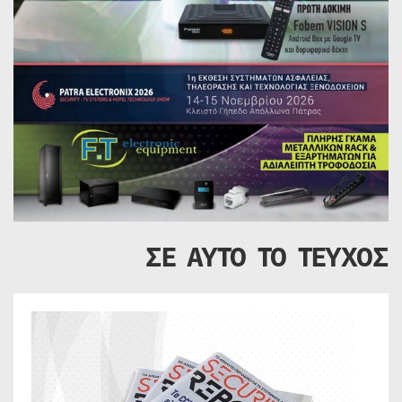
ΣΕ ΑΥΤΟ ΤΟ ΤΕΥΧΟΣ