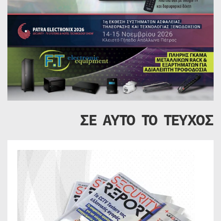
ΣΕ ΑΥΤΟ ΤΟ ΤΕΥΧΟΣ