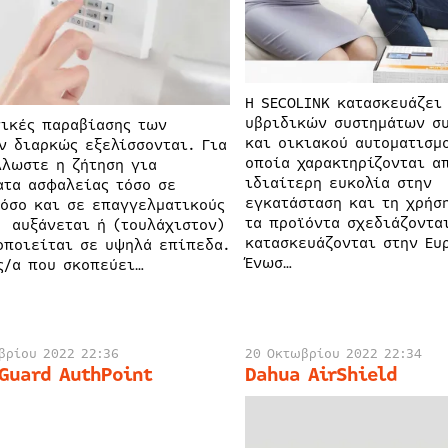
Η SECOLINK κατασκευάζει
υβριδικών συστημάτων σ
νικές παραβίασης των
και οικιακού αυτοματισμ
ν διαρκώς εξελίσσονται. Για
οποία χαρακτηρίζονται α
λλωστε η ζήτηση για
ιδιαίτερη ευκολία στην
ατα ασφαλείας τόσο σε
εγκατάσταση και τη χρήσ
 όσο και σε επαγγελματικούς
τα προϊόντα σχεδιάζοντα
 αυξάνεται ή (τουλάχιστον)
κατασκευάζονται στην Ευ
οποιείται σε υψηλά επίπεδα.
Ένωσ…
ς/α που σκοπεύει…
βρίου 2022 22:36
20 Οκτωβρίου 2022 22:34
Guard AuthPoint
Dahua AirShield