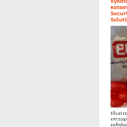
εγκαι
κατασ
Secur
Solut
Ιδιαίτ
επιτυχ
εκδηλώ