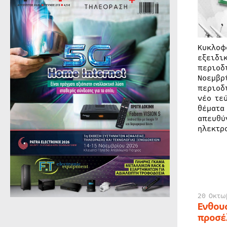
Κυκλοφ
εξειδι
περιοδ
Νοεμβρ
περιοδ
νέο τε
θέματα
απευθύ
ηλεκτρ
20 Οκτω
Ενθου
προσέ