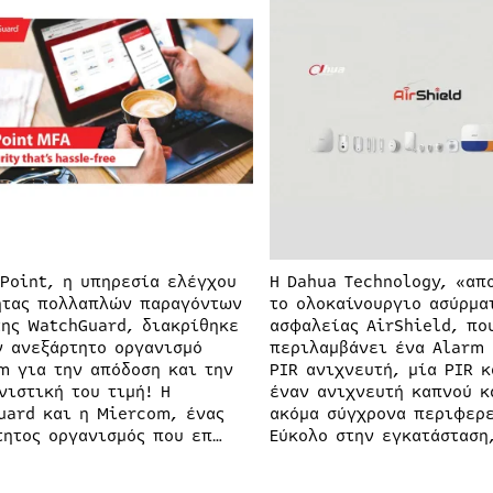
hPoint, η υπηρεσία ελέγχου
Η Dahua Technology, «απ
ητας πολλαπλών παραγόντων
το ολοκαίνουργιο ασύρμα
της WatchGuard, διακρίθηκε
ασφαλείας AirShield, πο
ν ανεξάρτητο οργανισμό
περιλαμβάνει ένα Alarm 
m για την απόδοση και την
PIR ανιχνευτή, μία PIR κ
νιστική του τιμή! Η
έναν ανιχνευτή καπνού κ
uard και η Miercom, ένας
ακόμα σύγχρονα περιφερε
τητος οργανισμός που επ…
Εύκολο στην εγκατάσταση