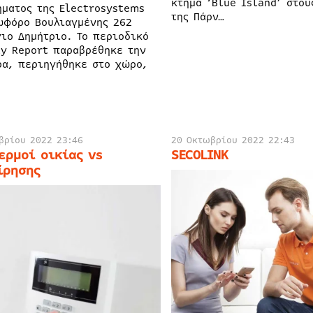
κτήμα ‘Blue Island’ στο
ήματος της Electrosystems
της Πάρν…
ωφόρο Βουλιαγμένης 262
γιο Δημήτριο. Το περιοδικό
ty Report παραβρέθηκε την
ρα, περιηγήθηκε στο χώρο,
βρίου 2022 23:46
20 Οκτωβρίου 2022 22:43
ερμοί οικίας vs
SECOLINK
ίρησης