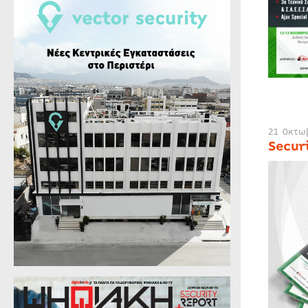
21 Οκτω
Secur