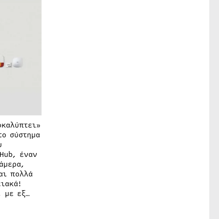
οκαλύπτει»
το σύστημα
υ
Hub, έναν
άμερα,
αι πολλά
ιακά!
, με εξ…