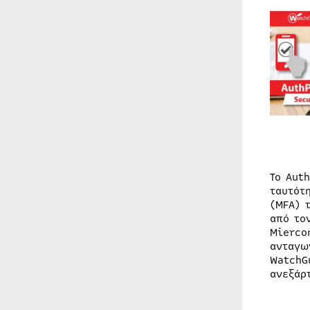
Το Aut
ταυτότ
(MFA) 
από το
Mierco
ανταγω
WatchG
ανεξάρ