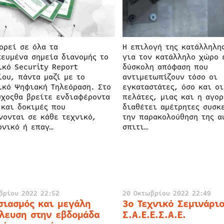
ορεί σε όλα τα
Η επιλογή της κατάλληλη
κευμένα σημεία διανομής το
για τον κατάλληλο χώρο 
ικό Security Report
δύσκολη απόφαση που
ίου, πάντα μαζί με το
αντιμετωπίζουν τόσο οι
ικό Ψηφιακή Τηλεόραση. Στο
εγκαταστάτες, όσο και οι
ύχοςθα βρείτε ενδιαφέροντα
πελάτες, μιας και η αγο
 και δοκιμές που
διαθέτει αμέτρητες συσκ
νονται σε κάθε τεχνικό,
την παρακολούθηση της α
ονικό ή επαγ…
σπιτι…
βρίου 2022 22:52
20 Οκτωβρίου 2022 22:49
σιασμός και μεγάλη
3ο Τεχνικό Σεμινάρι
λευση στην εβδομάδα
Σ.Α.Ε.Ε.Σ.Α.Ε.