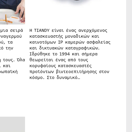
 μια σειρά
Η TIANDY είναι ένας ανερχόμενος
υναγερμού
κατασκευαστής μοναδικών και
ού, τα
καινοτόμων IP καμερών ασφαλείας
πό την
και δικτυακών καταγραφικών.
Ιδρύθηκε το 1994 και σήμερα
η τους. Όλα
θεωρείται ένας από τους
ι και
κορυφαίους κατασκευαστές
ρωπαϊκή
προϊόντων βιντεοεπιτήρησης στον
κόσμο. Στο δυναμικό…