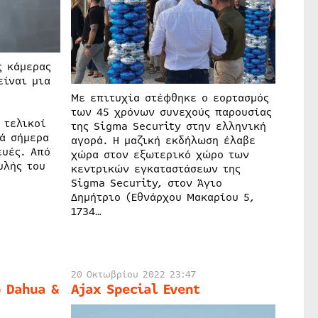
ς κάμερας
είναι μια
Με επιτυχία στέφθηκε ο εορτασμός
των 45 χρόνων συνεχούς παρουσίας
 τελικοί
της Sigma Security στην ελληνική
ρά σήμερα
αγορά. Η μαζική εκδήλωση έλαβε
ευές. Από
χώρα στον εξωτερικό χώρο των
υλής του
κεντρικών εγκαταστάσεων της
Sigma Security, στον Άγιο
Δημήτριο (Εθνάρχου Μακαρίου 5,
1734…
20 Οκτωβρίου 2022 23:47
ο Dahua &
Ajax Special Event