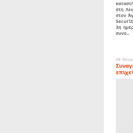
καταστ
στη Λε
στον Ά
Securi
3η ημέ
συνο…
20 Οκτω
Συναγ
επιχε