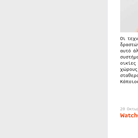
Οι τεχ
δραστώ
αυτό ά
συστήμ
οικίες
χώρους
σταθερ
Κάποιο
20 Οκτω
Watch