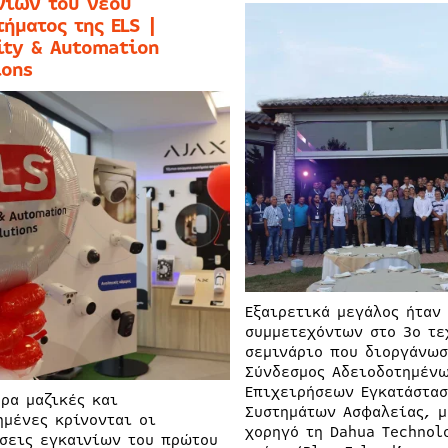
νίων του νέου
τήματος της ELS |
ity & Automation
ions
Εξαιρετικά μεγάλος ήταν
συμμετεχόντων στο 3ο τε
σεμινάριο που διοργάνωσ
Σύνδεσμος Αδειοδοτημέν
Επιχειρήσεων Εγκατάστασ
ερα μαζικές και
Συστημάτων Ασφαλείας, μ
ημένες κρίνονται οι
χορηγό τη Dahua Technol
σεις εγκαινίων του πρώτου